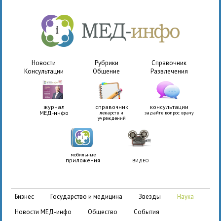
Новости
Рубрики
Справочник
Консультации
Общение
Развлечения
журнал
справочник
консультации
МЕД-инфо
лекарств и
задайте вопрос врачу
учреждений
мобильные
приложения
ВИДЕО
бизнес
государство и медицина
звезды
наука
новости МЕД-инфо
общество
события