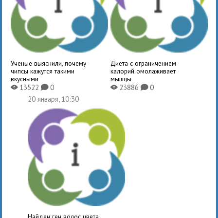
Ученые выяснили, почему
Диета с ограничением
чипсы кажутся такими
калорий омолаживает
вкусными
мышцы
13522
0
23886
0
X
K
X
K
20 января, 10:30
Найден ген волос цвета