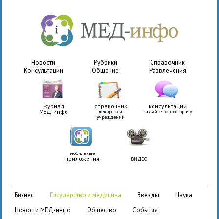
Новости
Рубрики
Справочник
Консультации
Общение
Развлечения
журнал
справочник
консультации
МЕД-инфо
лекарств и
задайте вопрос врачу
учреждений
мобильные
приложения
ВИДЕО
бизнес
государство и медицина
звезды
наука
новости МЕД-инфо
общество
события