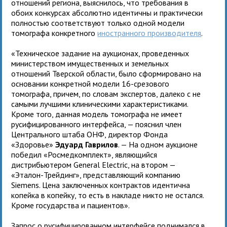
отношений региона, выяснилось, что требования в
обоих конкурсах абсолютно идентичны и практически
полностью соответствуют только одной модели
томографа конкретного
иностранного производителя
.
«Техническое задание на аукционах, проведенных
министерством имущественных и земельных
отношений Тверской области, было сформировано на
основании конкретной модели 16-срезового
томографа, причем, по словам экспертов, далеко с не
самыми лучшими клиническими характеристиками.
Кроме того, данная модель томографа не имеет
русифицированного интерфейса, — пояснил член
Центрального штаба ОНФ, директор Фонда
«Здоровье»
Эдуард Гаврилов
. — На одном аукционе
победил «Росмедкомплект», являющийся
дистрибьютером General Electric, на втором —
«Эталон-Трейдинг», представляющий компанию
Siemens. Цена заключенных контрактов идентична
копейка в копейку, то есть в накладе никто не остался.
Кроме государства и пациентов».
Запрос о русифицированном интерфейсе поднимался в