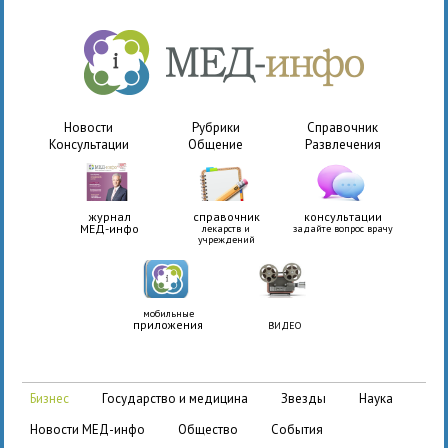
Новости
Рубрики
Справочник
Консультации
Общение
Развлечения
журнал
справочник
консультации
МЕД-инфо
лекарств и
задайте вопрос врачу
учреждений
мобильные
приложения
ВИДЕО
бизнес
государство и медицина
звезды
наука
новости МЕД-инфо
общество
события