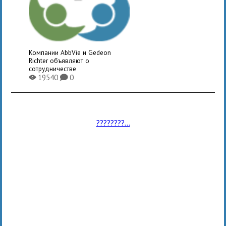
Компании AbbVie и Gedeon
Richter объявляют о
сотрудничестве
19540
0
X
K
????????...