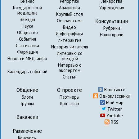
Бизнес
Репортаж
Лекарства
Государство и
Аналитика
Учреждения
медицина
Круглый стол
Звезды
Консультации
Острая тема
Наука
Видео
Рубрики
Общество
Инфографика
Наши врачи
События
Интерактив
Статистика
История читателя
Фармация
Интервью со
Новости МЕД-инфо
звездой
Интервью с
экспертом
Календарь событий
Статьи
Общение
О проекте
Вконтакте
Одноклассники
Блоги
Партнеры
Мой мир
Группы
Контакты
Twitter
Youtube
Вакансии
RSS
Развлечение
Конкурсы