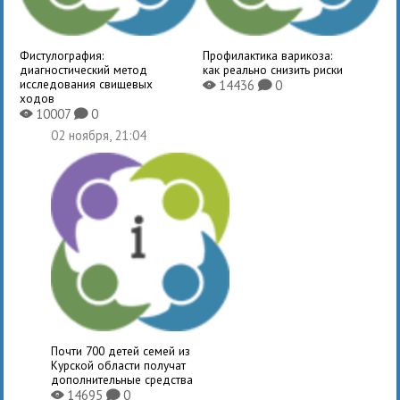
Фистулография:
Профилактика варикоза:
диагностический метод
как реально снизить риски
исследования свищевых
14436
0
X
K
ходов
10007
0
X
K
02 ноября, 21:04
Почти 700 детей семей из
Курской области получат
дополнительные средства
14695
0
X
K