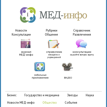
Новости
Рубрики
Справочник
Консультации
Общение
Развлечения
журнал
справочник
консультации
МЕД-инфо
лекарств и
задайте вопрос врачу
учреждений
мобильные
приложения
ВИДЕО
бизнес
государство и медицина
звезды
наука
новости МЕД-инфо
общество
события