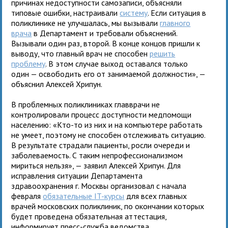
причинах недоступности самозаписи, объясняли
типовые ошибки, настраивали
систему
. Если ситуация в
поликлинике не улучшалась, мы вызывали
главного
врача
в Департамент и требовали объяснений.
Вызывали один раз, второй. В конце концов пришли к
выводу, что главный врач не способен
решить
проблему
. В этом случае выход оставался только
один — освободить его от занимаемой должности», —
объяснил Алексей Хрипун.
В проблемных поликлиниках главврачи не
контролировали процесс доступности медпомощи
населению: «Кто-то из них и на компьютере работать
не умеет, поэтому не способен отслеживать ситуацию.
В результате страдали пациенты, росли очереди и
заболеваемость. С таким непрофессионализмом
мириться нельзя», — заявил Алексей Хрипун. Для
исправления ситуации Департамента
здравоохранения г. Москвы организовал с начала
февраля
обязательные IT-курсы
для всех главных
врачей московских поликлиник, по окончании которых
будет проведена обязательная аттестация,
информирует пресс-служба ведомства.