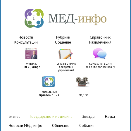
Новости
Рубрики
Справочник
Консультации
Общение
Развлечения
журнал
справочник
консультации
МЕД-инфо
лекарств и
задайте вопрос врачу
учреждений
мобильные
приложения
ВИДЕО
бизнес
государство и медицина
звезды
наука
новости МЕД-инфо
общество
события