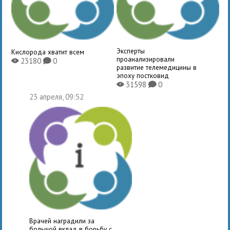
Эксперты
Кислорода хватит всем
проанализировали
23180
0
X
K
развитие телемедицины в
эпоху постковид
31598
0
X
K
23 апреля, 09:52
Врачей наградили за
большой вклад в борьбу с