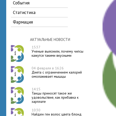
события
статистика
фармация
АКТУАЛЬНЫЕ НОВОСТИ
15:37
Ученые выяснили, почему чипсы
кажутся такими вкусными
04 февраля в 16:26
Диета с ограничением калорий
омолаживает мышцы
14:15
Танцы приносят такое же
удовольствие, как прибавка к
зарплате
10:30
Найден ген волос цвета блонд