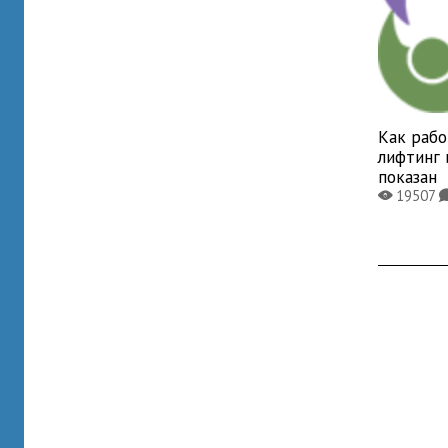
Как раб
лифтинг 
показан
19507
X