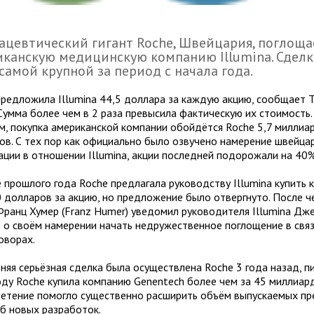
цевтический гигант Roche, Швейцария, поглоща
канскую медицинскую компанию Illumina. Сдел
самой крупной за период с начала года.
предложила Illumina 44,5 доллара за каждую акцию, сообщает Th
 Сумма более чем в 2 раза превысила фактическую их стоимость.
м, покупка американской компании обойдётся Roche 5,7 миллиа
ов. С тех пор как официально было озвучено намерение швейца
ации в отношении Illumina, акции последней подорожали на 40%
е прошлого года Roche предлагала руководству Illumina купить
0 долларов за акцию, но предложение было отвергнуто. После че
Франц Хумер (Franz Humer) уведомил руководителя Illumina Дже
y) о своём намерении начать недружественное поглощение в связ
оворах.
няя серьёзная сделка была осуществлена Roche 3 года назад, пи
оду Roche купила компанию Genentech более чем за 45 миллиар
етение помогло существенно расширить объём выпускаемых пр
б новых разработок.