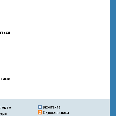
аться
стями
оекте
Вконтакте
Одноклассники
неры