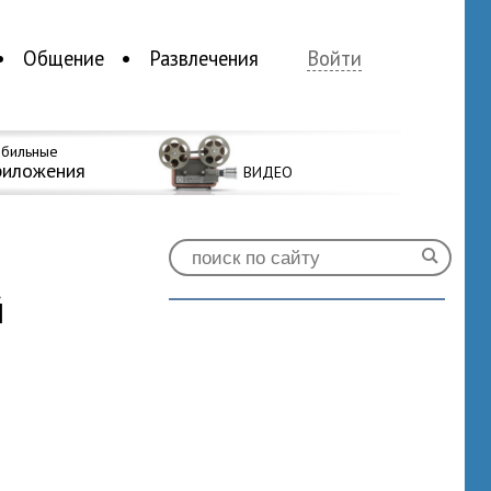
Общение
Развлечения
Войти
бильные
риложения
ВИДЕО
й
0