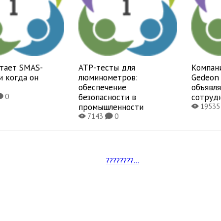
отает SMAS-
ATP-тесты для
Компан
и когда он
люминометров:
Gedeon 
обеспечение
объявл
безопасности в
сотруд
0
K
промышленности
1953
X
7143
0
X
K
????????...