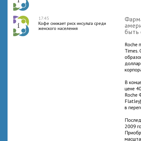
Фарма
17:45
Кофе снижает риск инсульта среди
амери
женского населения
быть 
Roche 
Times.
образо
доллар
корпор
В конц
цене 4
Roche 
Flatle
в перег
Послед
2009 г
Приобр
масшта