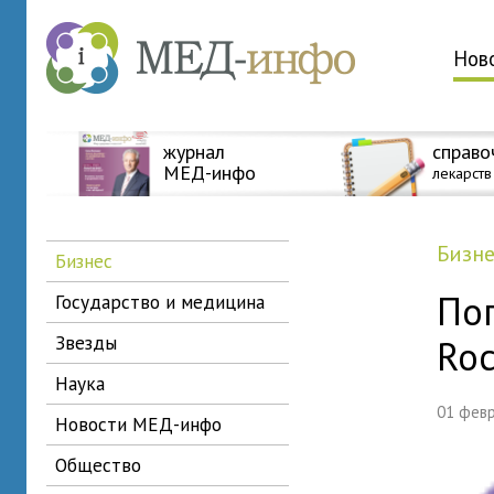
Нов
журнал
справо
МЕД-инфо
лекарств
бизн
бизнес
По
государство и медицина
звезды
Roc
наука
01 фев
новости МЕД-инфо
общество