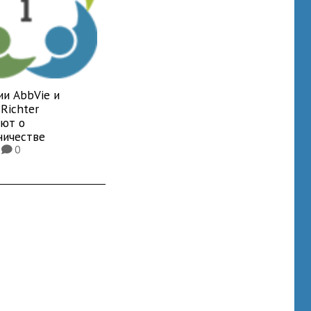
ии AbbVie и
Richter
яют о
ничестве
5
0
K