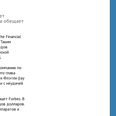
ет
ка обещает
e Financial
 Таким
рдов
рской
.
 компанию по
го глава
я Флэтли (Jay
и с неудачей
шет Forbes. В
дов долларов.
епаратов и