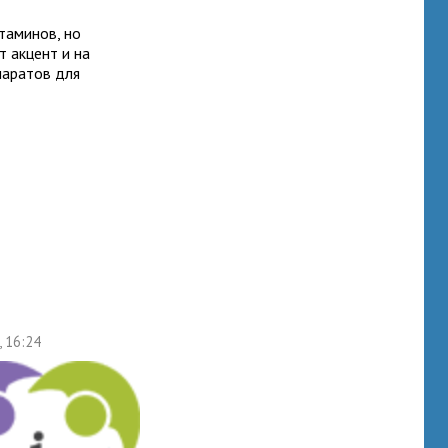
таминов, но
т акцент и на
паратов для
, 16:24