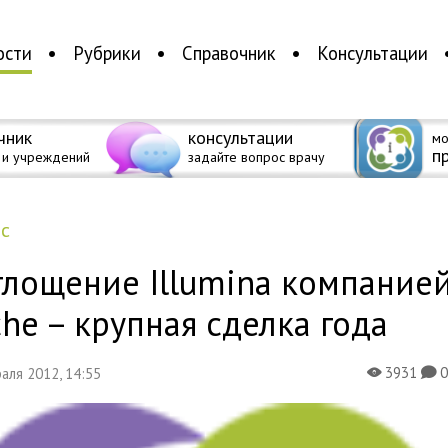
ости
Рубрики
Справочник
Консультации
чник
консультации
мо
п
 и учреждений
задайте вопрос врачу
ес
глощение Illumina компание
he – крупная сделка года
3931
раля 2012, 14:55
X
K