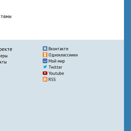
стями
оекте
Вконтакте
Одноклассники
неры
Мой мир
акты
Twitter
Youtube
RSS