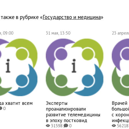
 также в рубрике «
государство и медицина
»
, 09:00
31 мая, 13:50
23 апрел
да хватит всем
Эксперты
Врачей 
проанализировали
большо
0
K
развитие телемедицины
с коро
в эпоху постковид
инфекц
31598
0
5621
X
K
X