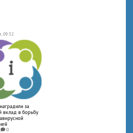
я, 09:52
наградили за
й вклад в борьбу
навирусной
ией
8
0
K