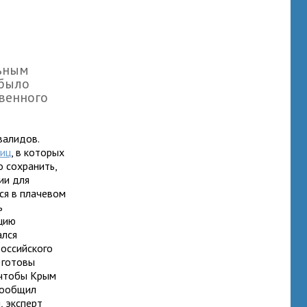
ьным
 было
венного
валидов.
ниц
, в которых
о сохранить,
ии для
ся в плачевом
ь
цию
ался
российского
 готовы
, чтобы Крым
сообщил
, эксперт