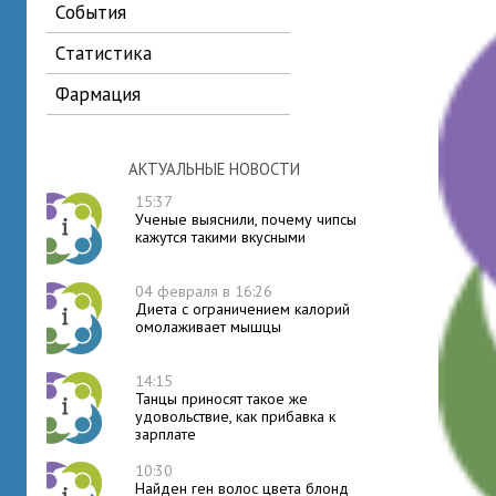
события
статистика
фармация
АКТУАЛЬНЫЕ НОВОСТИ
15:37
Ученые выяснили, почему чипсы
кажутся такими вкусными
04 февраля в 16:26
Диета с ограничением калорий
омолаживает мышцы
14:15
Танцы приносят такое же
удовольствие, как прибавка к
зарплате
10:30
Найден ген волос цвета блонд