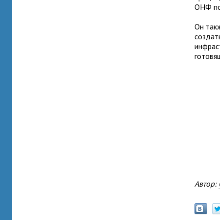
ОНФ по
Он так
создат
инфрас
готовя
Автор: