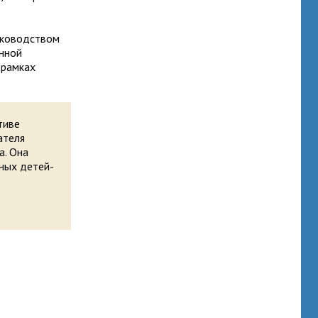
уководством
нной
 рамках
тиве
ателя
а. Она
ных детей-