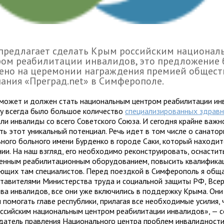
предлагает сделать Крым российским национал
ром реабилитации инвалидов, это предложение
ено на церемонии награждения премией общест
ания «Преград.net» в Симферополе.
может и должен стать национальным центром реабилитации ин
у всегда было большое количество
специализированных здрав
ли инвалиды со всего Советского Союза. И сегодня крайне важн
ть этот уникальный потенциал. Речь идет в том числе о санатор
ьного больного имени Бурденко в городе Саки, который находит
нии. На наш взгляд, его необходимо реконструировать, оснастит
енным реабилитационным оборудованием, повысить квалифика
ющих там специалистов. Перед поездкой в Симферополь я общ
ставителями Министерства труда и социальной защиты РФ, Все
ва инвалидов, все они уже включились в поддержку Крыма. Они
м помогать главе республики, прилагая все необходимые усилия
оссийским национальным центром реабилитации инвалидов», — 
датель правления Национального центра проблем инвалидности