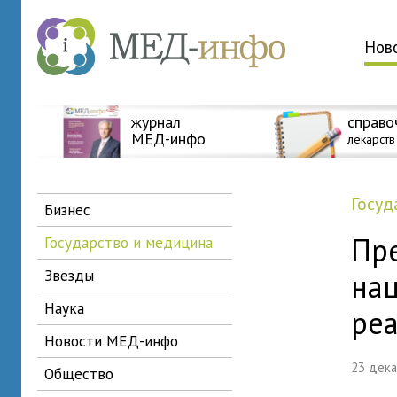
Нов
журнал
справо
МЕД-инфо
лекарств
госу
бизнес
Пр
государство и медицина
звезды
на
наука
ре
новости МЕД-инфо
23 дек
общество