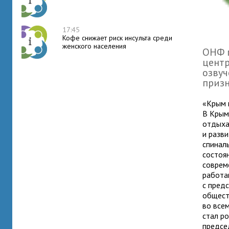
17:45
Кофе снижает риск инсульта среди
женского населения
ОНФ 
цент
озвуч
призн
«Крым 
В Крым
отдыха
и разви
спинал
состоя
соврем
работа
с пред
общест
во все
стал р
предсе