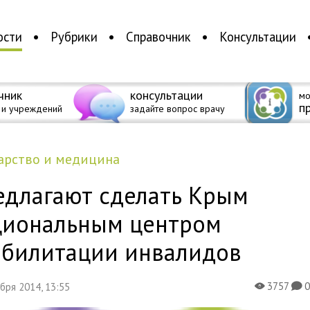
ости
Рубрики
Справочник
Консультации
чник
консультации
мо
п
 и учреждений
задайте вопрос врачу
дарство и медицина
едлагают сделать Крым
циональным центром
абилитации инвалидов
3757
абря 2014, 13:55
X
K