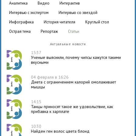
аналитика
видео
интерактив
интервью с экспертом
интервью со звездой
инфографика
история читателя
круглый стол
острая тема
репортаж
статьи
Актуальные новости
15:37
Ученые выяснили, почему чипсы кажутся такими
вкусными
04 февраля в 16:26
Диета с ограничением калорий омолаживает
мышцы
14:15
Танцы приносят такое же удовольствие, как
прибавка к зарплате
10:30
Найден ген волос цвета блонд