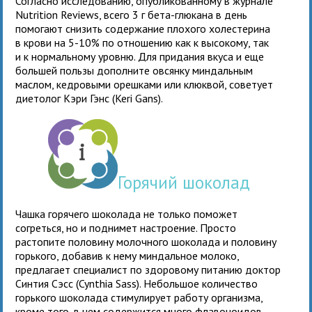
Согласно исследованию, опубликованному в журнале
Nutrition Reviews, всего 3 г бета-глюкана в день
помогают снизить содержание плохого холестерина
в крови на 5-10% по отношению как к высокому, так
и к нормальному уровню. Для придания вкуса и еще
большей пользы дополните овсянку миндальным
маслом, кедровыми орешками или клюквой, советует
диетолог Кэри Гэнс (Keri Gans).
Горячий шоколад
Чашка горячего шоколада не только поможет
согреться, но и поднимет настроение. Просто
растопите половину молочного шоколада и половину
горького, добавив к нему миндальное молоко,
предлагает специалист по здоровому питанию доктор
Синтия Сэсс (Cynthia Sass). Небольшое количество
горького шоколада стимулирует работу организма,
кроме того, в нем содержится много флавоноидов,