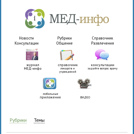
Новости
Рубрики
Справочник
Консультации
Общение
Развлечения
журнал
справочник
консультации
МЕД-инфо
лекарств и
задайте вопрос врачу
учреждений
мобильные
приложения
ВИДЕО
Рубрики
Темы