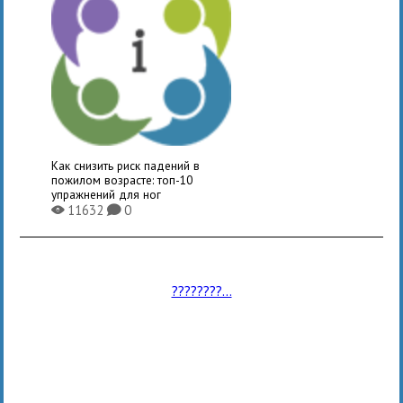
Как снизить риск падений в
пожилом возрасте: топ-10
упражнений для ног
11632
0
X
K
????????...