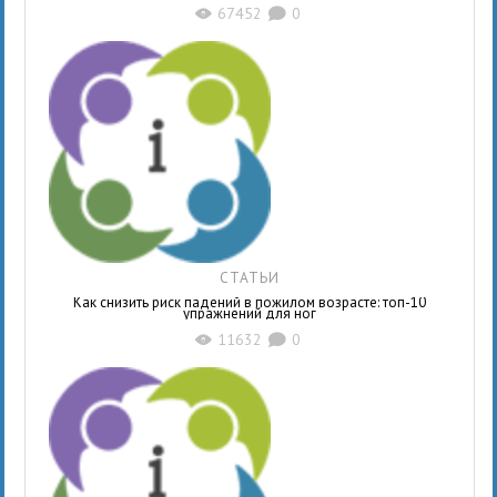
67452
0
X
K
СТАТЬИ
Как снизить риск падений в пожилом возрасте: топ-10
упражнений для ног
11632
0
X
K