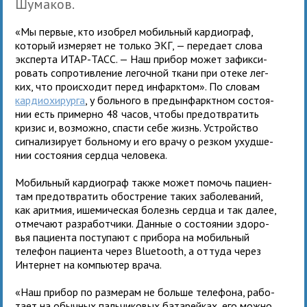
Шумаков.
«Мы пер­вые, кто изоб­рел мобиль­ный кар­дио­граф,
кото­рый изме­ряет не только ЭКГ, — пере­дает слова
экс­перта ИТАР-ТАСС. — Наш при­бор может зафик­си­
ро­вать сопро­тив­ле­ние легоч­ной ткани при отеке лег­
ких, что про­ис­хо­дит перед инфарк­том». По сло­вам
кар­дио­хи­рурга
, у боль­ного в предын­фаркт­ном состо­я­
нии есть при­мерно 48 часов, чтобы предот­вра­тить
кри­зис и, воз­можно, спа­сти себе жизнь. Устройство
сиг­на­ли­зи­рует боль­ному и его врачу о рез­ком ухуд­ше­
нии состо­я­ния сердца человека.
Мобильный кар­дио­граф также может помочь паци­ен­
там предот­вра­тить обостре­ние таких забо­ле­ва­ний,
как арит­мия, ише­ми­че­ская болезнь сердца и так далее,
отме­чают раз­ра­бот­чики. Данные о состо­я­нии здо­ро­
вья паци­ента посту­пают с при­бора на мобиль­ный
теле­фон паци­ента через Bluetooth, а оттуда через
Интернет на ком­пью­тер врача.
«Наш при­бор по раз­ме­рам не больше теле­фона, рабо­
тает на обыч­ных паль­чи­ко­вых бата­рей­ках, его можно