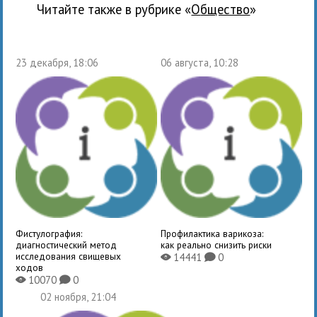
Читайте также в рубрике «
общество
»
23 декабря, 18:06
06 августа, 10:28
Фистулография:
Профилактика варикоза:
диагностический метод
как реально снизить риски
исследования свищевых
14441
0
X
K
ходов
10070
0
X
K
02 ноября, 21:04