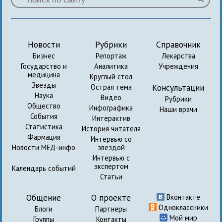
Новости
Рубрики
Справочник
Бизнес
Репортаж
Лекарства
Государство и
Аналитика
Учреждения
медицина
Круглый стол
Звезды
Консультации
Острая тема
Наука
Видео
Рубрики
Общество
Инфографика
Наши врачи
События
Интерактив
Статистика
История читателя
Фармация
Интервью со
Новости МЕД-инфо
звездой
Интервью с
экспертом
Календарь событий
Статьи
Общение
О проекте
Вконтакте
Одноклассники
Блоги
Партнеры
Мой мир
Группы
Контакты