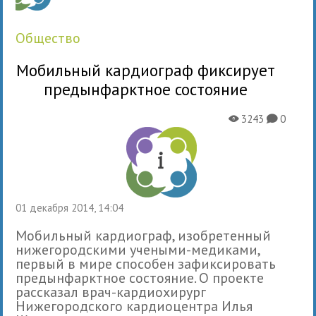
общество
Мобильный кар­дио­граф фик­си­рует
предын­фаркт­ное состояние
3243
0
X
K
01 декабря 2014, 14:04
Мобильный кар­дио­граф, изоб­ре­тен­ный
ниже­го­род­скими уче­ными-меди­ками,
пер­вый в мире спо­со­бен зафик­си­ро­вать
предын­фаркт­ное состо­я­ние. О про­екте
рас­ска­зал врач-кар­дио­хи­рург
Нижегородского кар­дио­цен­тра Илья