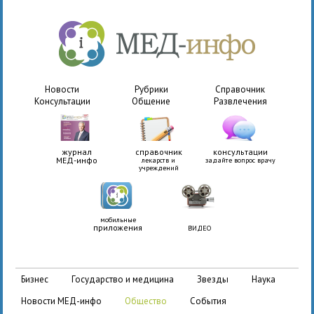
Новости
Рубрики
Справочник
Консультации
Общение
Развлечения
журнал
справочник
консультации
МЕД-инфо
лекарств и
задайте вопрос врачу
учреждений
мобильные
приложения
ВИДЕО
бизнес
государство и медицина
звезды
наука
новости МЕД-инфо
общество
события