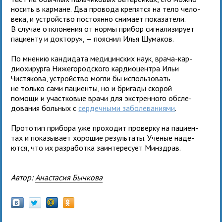
носить в кар­мане. Два про­вода кре­пятся на тело чело­
века, и устрой­ство посто­янно сни­мает пока­за­тели.
В слу­чае откло­не­ния от нормы при­бор сиг­на­ли­зи­рует
паци­енту и док­тору», — пояс­нил Илья Шумаков.
По мне­нию кан­ди­дата меди­цин­ских наук, врача-кар­
дио­хи­рурга Нижегородского кар­дио­цен­тра Ильи
Чистякова, устрой­ство могли бы исполь­зо­вать
не только сами паци­енты, но и бри­гады ско­рой
помощи и участ­ко­вые врачи для экс­трен­ного обсле­
до­ва­ния боль­ных с
сер­деч­ными забо­ле­ва­ниями
.
Прототип при­бора уже про­хо­дит про­верку на паци­ен­
тах и пока­зы­вает хоро­шие резуль­таты. Ученые наде­
ются, что их раз­ра­ботка заин­те­ре­сует Минздрав.
Автор:
Анастасия Бычкова