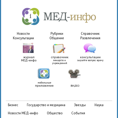
Новости
Рубрики
Справочник
Консультации
Общение
Развлечения
журнал
справочник
консультации
МЕД-инфо
лекарств и
задайте вопрос врачу
учреждений
мобильные
приложения
ВИДЕО
бизнес
государство и медицина
звезды
наука
новости МЕД-инфо
общество
события