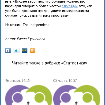
ные: «Вполне веро­ятно, что боль­шее коли­че­ство
парт­нерш гово­рит о более частой
эяку­ля­ции
, что, как
уже было дока­зано преды­ду­щими иссле­до­ва­ни­ями,
сни­жает риск раз­ви­тия рака простаты».
Источник: The Independent
Автор:
Елена Кузнецова
Читайте также в рубрике «
статистика
»
26 января, 14:15
03 марта, 10:37