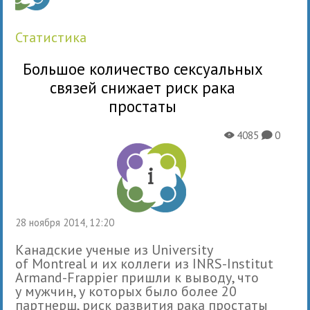
статистика
Большое количество сексуальных
связей снижает риск рака
простаты
4085
0
X
K
28 ноября 2014, 12:20
Канадские уче­ные из University
of Montreal и их кол­леги из INRS-Institut
Armand-Frappier при­шли к выводу, что
у муж­чин, у которых было более 20
партнерш, риск раз­ви­тия рака про­статы