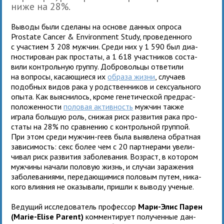
ниже на 28%.
Выводы были сде­ланы на основе дан­ных опроса
Prostate Cancer & Environment Study, про­ве­ден­ного
с уча­стием 3 208 муж­чин. Среди них у 1 590 был диа­
гно­сти­ро­ван рак про­статы, а 1 618 участ­ни­ков соста­
вили кон­троль­ную группу. Добровольцы отве­тили
на вопросы, каса­ю­щиеся их
образа жизни
, слу­чаев
подоб­ных видов рака у род­ствен­ни­ков и сек­су­аль­ного
опыта. Как выяс­ни­лось, кроме гене­ти­че­ской пред­рас­
по­ло­жен­но­сти
поло­вая актив­ность
муж­чин также
играла боль­шую роль, сни­жая риск раз­ви­тия рака про­
статы на 28% по срав­не­нию с кон­троль­ной груп­пой.
При этом среди муж­чин-геев была выяв­лена обрат­ная
зави­си­мость: секс более чем с 20 парт­не­рами уве­ли­
чи­вал риск раз­ви­тия заболе­ва­ния. Возраст, в кото­ром
муж­чины начали половую жизнь, и слу­чаи зара­же­ния
заболе­ва­ни­ями, пере­да­ю­щи­мися поло­вым путем, ника­
кого вли­я­ния не ока­зы­вали, при­шли к выводу ученые.
Ведущий иссле­до­ва­тель про­фес­сор
Мари-Элис Парен
(Marie-Elise Parent)
ком­мен­ти­рует полу­чен­ные дан­