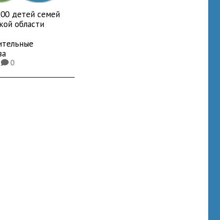
700 детей семей
кой области
ительные
ва
1
0
K