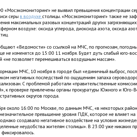
0 «Мосэкомони­то­ринг» не выявил пре­вы­ше­ния кон­цен­тра­ции се
киси серы
в воз­духе
сто­лицы. «Мосэкомони­то­ринг» также не зафи
ше­ния мак­си­маль­ных разо­вых кон­цен­тра­ций дру­гих загряз­ня­ю­щ
сфер­ном воз­духе: оксида угле­рода, диок­сида азота, оксида азот
тиц.
б­щают «Ведомости» со ссыл­кой на МЧС, по про­гно­зам, погод­ны
ице не изме­нятся до 15:00 11 ноября. Будет дуть сла­бый юго-вос
й «не поз­во­ляет пере­ме­ши­ваться воз­душ­ным массам».
р­ма­ции МЧС, 10 ноября в городе был «еди­нич­ный выброс, посл
и­ком нега­тив­ных послед­ствий по ощу­ще­ниям запаха серо­во­до­
а­ли­зо­ван. С про­бле­мой рабо­тали «пра­ви­тель­ствен­ные комис­сии
й», к про­верке при­вле­чены органы про­ку­ра­туры Южного и Юго-
­стра­тив­ных окру­гов города.
ря около 16:00 по Москве, по дан­ным МЧС, «в неко­то­рых рай­о­н
 незна­чи­тель­ное пре­вы­ше­ние уровня ПДК, кото­рое не вли­яет на 
однако созда­вало нега­тив­ное воз­дей­ствие на усло­вия жиз­не­де­я
де­лен­ные неудоб­ства жите­лям сто­лицы». В 23:00 уже ника­ких пр
фик­си­ро­валось.