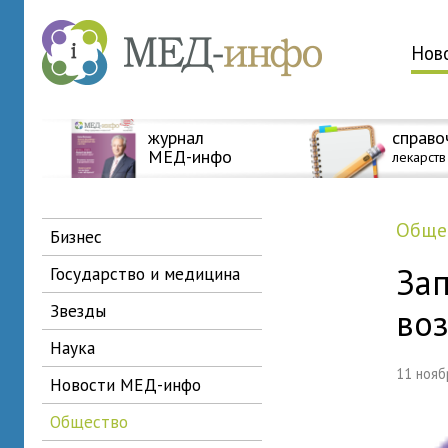
Нов
журнал
справо
МЕД-инфо
лекарств
общ
бизнес
За
государство и медицина
звезды
во
наука
11 ноя
новости МЕД-инфо
общество