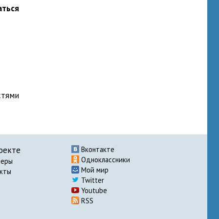
аться
стями
оекте
Вконтакте
Одноклассники
неры
Мой мир
акты
Twitter
Youtube
RSS