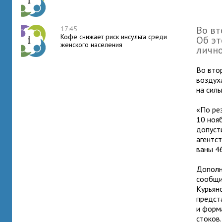
Во вт
17:45
Кофе снижает риск инсульта среди
Об эт
женского населения
лич­н
Во втор
воз­дух
на силь
«По рез
10 нояб
допу­ст
агент­с
ваны 46
Дополни
сооб­щ
Курьяно
пред­ст
и фор­м
стоков.