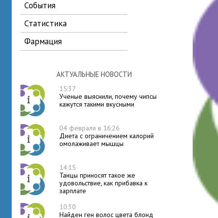
события
статистика
фармация
АКТУАЛЬНЫЕ НОВОСТИ
15:37
Ученые выяснили, почему чипсы
кажутся такими вкусными
04 февраля в 16:26
Диета с ограничением калорий
омолаживает мышцы
14:15
Танцы приносят такое же
удовольствие, как прибавка к
зарплате
10:30
Найден ген волос цвета блонд