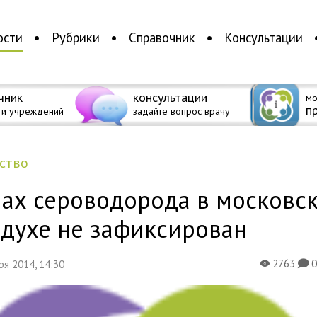
ости
Рубрики
Справочник
Консультации
чник
консультации
мо
п
 и учреждений
задайте вопрос врачу
ество
пах сероводорода в московс
здухе не зафиксирован
2763
бря 2014, 14:30
X
K