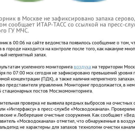
ор­ник в Москве не зафиксировано запаха серово
ом сооб­щает ИТАР-ТАСС со ссыл­кой на пресс-слу
ого ГУ МЧС.
ник в 00:06 на сайте ведом­ства появи­лось сооб­ще­ние о том, чт
а в городе нахо­дится на кон­троле после того, как нака­нуне мно­г
­ный непри­ят­ный запах.
уль­та­там уси­лен­ного мони­то­ринга
воз­духа
на тер­ри­то­рии Мос
ря по 07:00 мск сего­дня не зафик­си­ро­вано пре­вы­ше­ний уровня
и­мой кон­цен­тра­ции (ПДК), а также нали­чия непри­ят­ного запаха»
тво пред­ста­ви­теля управ­ле­ния. Мониторинг про­дол­жа­ется, в не
 ста­ци­о­нар­ных постов Мосэкомони­торинга.
тель­ная про­верка не выявила вред­ных выбро­сов на очист­ных с
или «Интерфаксу» в пресс-службе «Мосводоканала». Проверяли
вские и Люберецкие очист­ные соору­же­ния. Как сооб­щают «Ве
а­ви­тель «Мосводоканала» отме­тил, что обна­ру­жен­ные в воз­дух
аль­де­гид не харак­терны для запа­хов тех­но­ло­гии очистки кана­ли­