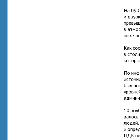
На 09:0
и дву­о
пре­вы­
в атмо­
ных час
Как соо
в сто­л
кото­ры
По инфо
источ­н
был лок
уров­не
адми­ни
10 нояб
ва­лось
людей, 
и опре­
ПДК не 