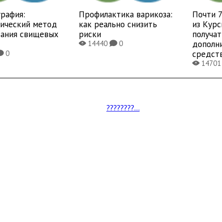
рафия:
Профилактика варикоза:
Почти 
тический метод
как реально снизить
из Курс
вания свищевых
риски
получат
дополн
14440
0
X
K
средст
0
K
1470
X
????????...