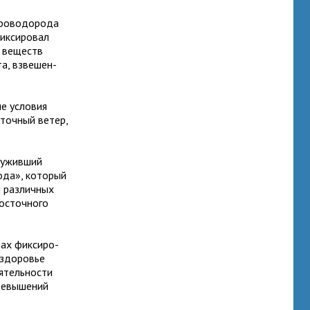
ро­во­до­рода
к­си­ро­вал
их веществ
а, взве­шен­
е усло­вия
точ­ный ветер,
у­жив­ший
рода», кото­рый
 раз­лич­ных
Восточного
ах фик­си­ро­
здо­ро­вье
­тель­но­сти
е­вы­ше­ний