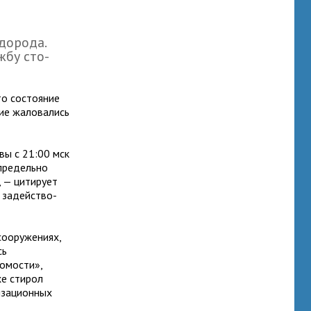
дорода.
жбу сто­
о состо­я­ние
ие жало­ва­лись
квы с 21:00 мск
 пре­дельно
, — цити­рует
м задей­ство­
оору­же­ниях,
сь
домости»,
е сти­рол
за­ци­он­ных