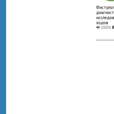
Фистулог
диагнос
исследо
ходов
10056
X