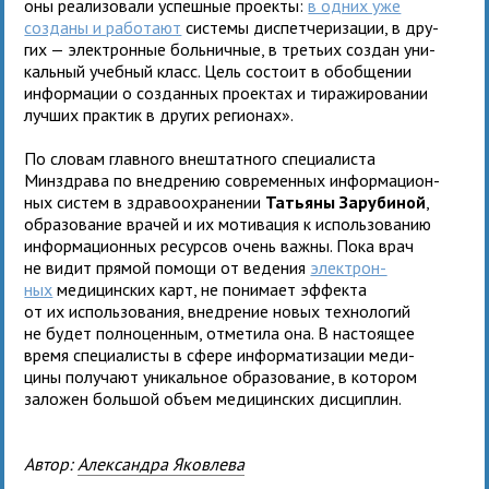
оны реа­ли­зо­вали успеш­ные про­екты:
в одних уже
созданы и рабо­тают
системы дис­пет­че­ри­за­ции, в дру­
гих — элек­трон­ные боль­нич­ные, в тре­тьих создан уни­
каль­ный учеб­ный класс. Цель состоит в обоб­ще­нии
инфор­ма­ции о создан­ных про­ек­тах и тира­жи­ро­ва­нии
луч­ших прак­тик в дру­гих регионах».
По сло­вам глав­ного вне­штат­ного спе­ци­а­ли­ста
Минздрава по внед­ре­нию совре­мен­ных инфор­ма­ци­он­
ных систем в здра­во­охра­не­нии
Татьяны Зарубиной
,
обра­зо­ва­ние вра­чей и их моти­ва­ция к исполь­зо­ва­нию
инфор­ма­ци­он­ных ресур­сов очень важны. Пока врач
не видит пря­мой помощи от веде­ния
элек­трон­
ных
меди­цин­ских карт, не пони­мает эффекта
от их исполь­зо­ва­ния, внед­ре­ние новых тех­но­ло­гий
не будет пол­но­цен­ным, отме­тила она. В насто­я­щее
время спе­ци­а­ли­сты в сфере инфор­ма­ти­за­ции меди­
цины полу­чают уни­каль­ное обра­зо­ва­ние, в кото­ром
зало­жен боль­шой объем меди­цин­ских дис­ци­плин.
Автор:
Александра Яковлева