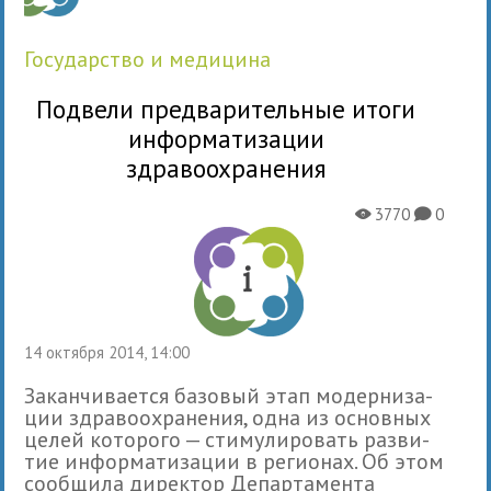
государство и медицина
Подвели предварительные итоги
информатизации
здравоохранения
3770
0
X
K
14 октября 2014, 14:00
Закан­чи­ва­ется базо­вый этап модер­ни­за­
ции здра­во­охра­не­ния, одна из основных
целей которого — сти­му­ли­ро­вать раз­ви­
тие инфор­ма­ти­за­ции в реги­о­нах. Об этом
сооб­щила дирек­тор Департамента