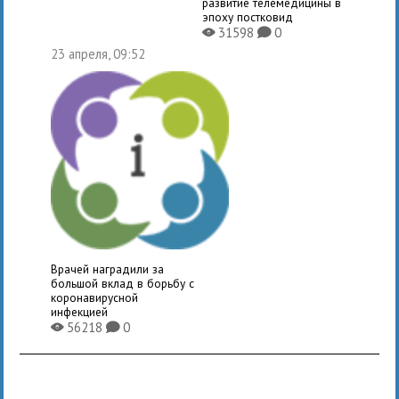
развитие телемедицины в
эпоху постковид
31598
0
X
K
23 апреля, 09:52
Врачей наградили за
большой вклад в борьбу с
коронавирусной
инфекцией
56218
0
X
K