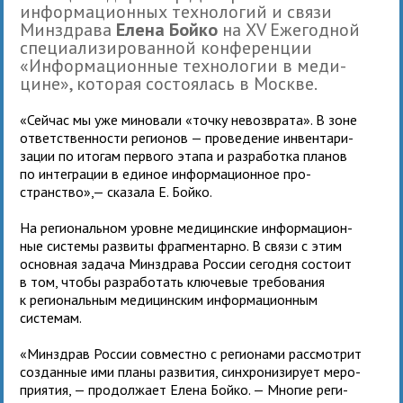
инфор­ма­ци­он­ных тех­но­ло­гий и связи
Минздрава
Елена Бойко
на XV Ежегодной
спе­ци­а­ли­зи­ро­ван­ной кон­фе­рен­ции
«Информацион­ные тех­но­ло­гии в меди­
цине», кото­рая состо­я­лась в Москве.
«Сейчас мы уже мино­вали «точку невоз­врата». В зоне
ответ­ствен­но­сти реги­о­нов — про­ве­де­ние инвен­та­ри­
за­ции по ито­гам пер­вого этапа и раз­ра­ботка пла­нов
по инте­гра­ции в еди­ное инфор­ма­ци­он­ное про­
странство»,— сказала Е. Бойко.
На регио­наль­ном уровне меди­цин­ские инфор­ма­ци­он­
ные системы раз­виты фраг­мен­тарно. В связи с этим
основ­ная задача Минздрава России сегодня состоит
в том, чтобы раз­ра­бо­тать клю­че­вые тре­бо­ва­ния
к регио­наль­ным меди­цин­ским инфор­ма­ци­он­ным
системам.
«Минздрав России сов­местно с реги­о­нами рас­смот­рит
создан­ные ими планы раз­ви­тия, син­хро­ни­зи­рует меро­
при­я­тия, — про­дол­жает Елена Бойко. — Многие реги­