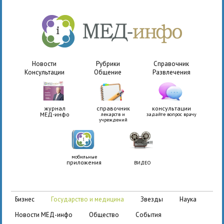
Новости
Рубрики
Справочник
Консультации
Общение
Развлечения
журнал
справочник
консультации
МЕД-инфо
лекарств и
задайте вопрос врачу
учреждений
мобильные
приложения
ВИДЕО
бизнес
государство и медицина
звезды
наука
новости МЕД-инфо
общество
события