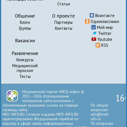
Статьи
Общение
О проекте
Вконтакте
Одноклассники
Блоги
Партнеры
Мой мир
Группы
Контакты
Twitter
Youtube
Вакансии
RSS
Развлечение
Конкурсы
Медицинский
гороскоп
Тесты
Медицинский портал «МЕД-инфо» ©
16
2011—2026. Использование
материалов сайта возможно с
обязательным указанием ссылки на главную
По общим
страницу сайта.
вопросам:
MED-INFO.RU. Сетевое издание MED-INFO.RU
info@med-
зарегистрировано Федеральной службой по
info.ru
надзору в сфере связи, информационных
По вопросам