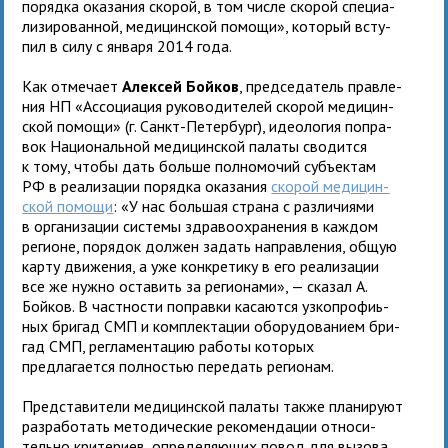
порядка ока­за­ния ско­рой, в том числе ско­рой спе­ци­а­
ли­зи­ро­ван­ной, меди­цин­ской помощи», кото­рый всту­
пил в силу с января 2014 года.
Как отме­чает
Алексей Бойков
, пред­се­да­тель прав­ле­
ния НП «Ассоциация руко­во­ди­те­лей ско­рой меди­цин­
ской помощи» (г. Санкт-Петербург), идео­ло­гия попра­
вок Национальной меди­цин­ской палаты сво­дится
к тому, чтобы дать больше пол­но­мо­чий субъ­ек­там
РФ в реа­ли­за­ции порядка ока­за­ния
ско­рой меди­цин­
ской помощи
: «У нас боль­шая страна с раз­ли­чи­ями
в орга­ни­за­ции системы здра­во­охра­не­ния в каж­дом
реги­оне, поря­док дол­жен задать направ­ле­ния, общую
карту дви­же­ния, а уже кон­кре­тику в его реа­ли­за­ции
все же нужно оста­вить за реги­о­нами», — ска­зал А.
Бойков. В част­но­сти поправки каса­ются узко­про­фиь­
ных бри­гад СМП и ком­плек­та­ции обо­ру­до­ва­нием бри­
гад СМП, регла­мен­та­цию работы которых
предлагается полностью пере­дать регионам.
Представители медицинской палаты также пла­ни­руют
раз­ра­бо­тать мето­ди­че­ские реко­мен­да­ции отно­си­
тельно кри­те­риев, опре­де­ля­ю­щих повод для вызова