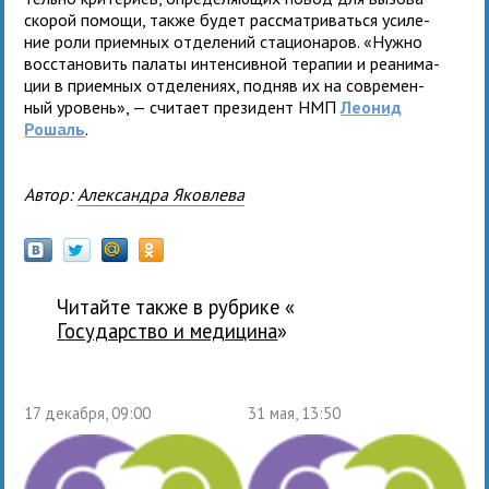
ско­рой помощи, также будет рассматриваться уси­ле­
ние роли при­ем­ных отде­ле­ний ста­ци­о­на­ров. «Нужно
вос­ста­но­вить палаты интен­сив­ной тера­пии и реани­ма­
ции в при­ем­ных отде­ле­ниях, под­няв их на совре­мен­
ный уро­вень», — счи­тает пре­зи­дент НМП
Леонид
Рошаль
.
Автор:
Александра Яковлева
Читайте также в рубрике «
государство и медицина
»
17 декабря, 09:00
31 мая, 13:50