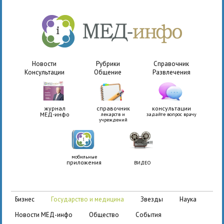
Новости
Рубрики
Справочник
Консультации
Общение
Развлечения
журнал
справочник
консультации
МЕД-инфо
лекарств и
задайте вопрос врачу
учреждений
мобильные
приложения
ВИДЕО
бизнес
государство и медицина
звезды
наука
новости МЕД-инфо
общество
события