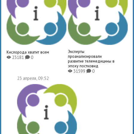
Эксперты
Кислорода хватит всем
проанализировали
23181
0
X
K
развитие телемедицины в
эпоху постковид
31599
0
X
K
23 апреля, 09:52