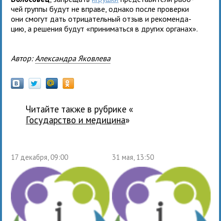
чей группы будут не вправе, однако после про­верки
они смо­гут дать отри­ца­тель­ный отзыв и реко­мен­да­
цию, а реше­ния будут «при­ни­маться в дру­гих органах».
Автор:
Александра Яковлева
Читайте также в рубрике «
государство и медицина
»
17 декабря, 09:00
31 мая, 13:50