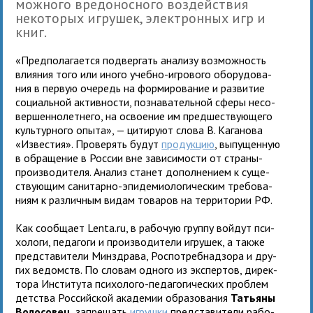
мож­ного вре­до­нос­ного воз­дей­ствия
неко­то­рых игру­шек, элек­трон­ных игр и
книг.
«Предполага­ется под­вер­гать ана­лизу воз­мож­ность
вли­я­ния того или иного учебно-игро­вого обо­ру­до­ва­
ния в первую оче­редь на фор­ми­ро­ва­ние и раз­ви­тие
соци­аль­ной актив­но­сти, позна­ва­тель­ной сферы несо­
вер­шен­но­лет­него, на осво­е­ние им пред­ше­ству­ю­щего
куль­тур­ного опыта», — цити­руют слова В. Каганова
«Известия». Проверять будут
про­дук­цию
, выпу­щен­ную
в обра­ще­ние в России вне зави­си­мо­сти от страны-
про­из­во­ди­теля. Анализ станет допол­не­нием к суще­
ству­ю­щим сани­тарно-эпи­де­мио­ло­ги­че­ским тре­бо­ва­
ниям к раз­лич­ным видам това­ров на тер­ри­то­рии РФ.
Как сооб­щает Lenta.ru, в рабо­чую группу вой­дут пси­
хо­логи, педа­гоги и про­из­во­ди­тели игру­шек, а также
пред­ста­ви­тели Минздрава, Роспотребнад­зора и дру­
гих ведомств. По сло­вам одного из экс­пер­тов, дирек­
тора Института пси­хо­лого-педа­го­ги­че­ских про­блем
дет­ства Российской ака­де­мии обра­зо­ва­ния
Татьяны
Волосовец
, запре­щать
игрушки
пред­ста­ви­тели рабо­