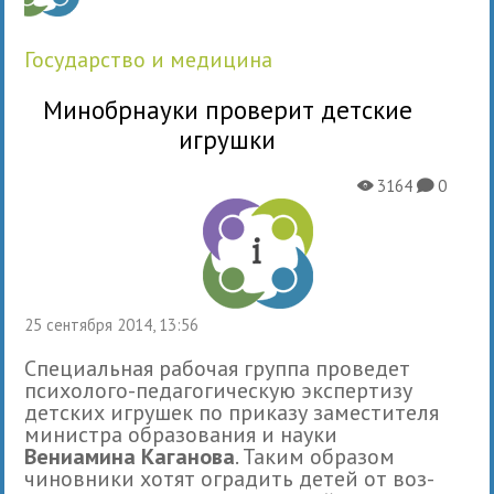
государство и медицина
Минобрнауки проверит детские
игрушки
3164
0
X
K
25 сентября 2014, 13:56
Специальная рабо­чая группа про­ве­дет
пси­хо­лого-педа­го­ги­че­скую экс­пер­тизу
дет­ских игру­шек по при­казу заме­сти­теля
мини­стра обра­зо­ва­ния и науки
Вениамина Каганова
. Таким обра­зом
чинов­ники хотят огра­дить детей от воз­