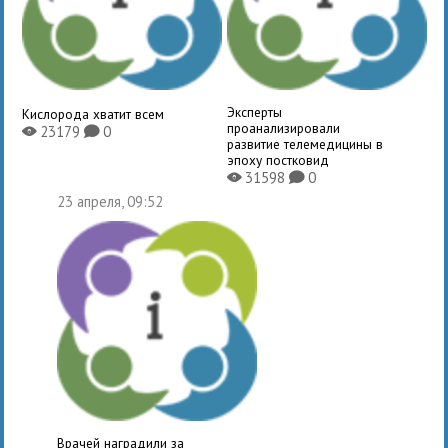
Эксперты
Кислорода хватит всем
проанализировали
23179
0
X
K
развитие телемедицины в
эпоху постковид
31598
0
X
K
23 апреля, 09:52
Врачей наградили за