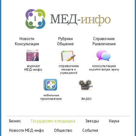
Новости
Рубрики
Справочник
Консультации
Общение
Развлечения
журнал
справочник
консультации
МЕД-инфо
лекарств и
задайте вопрос врачу
учреждений
мобильные
приложения
ВИДЕО
бизнес
государство и медицина
звезды
наука
новости МЕД-инфо
общество
события