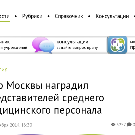
ости
Рубрики
Справочник
Консультации
чник
консультации
мо
п
 и учреждений
задайте вопрос врачу
тия
р Москвы наградил
едставителей среднего
дицинского персонала
3257
тября 2014, 16:30
X
K