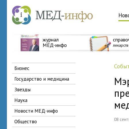
Нов
журнал
справо
МЕД-инфо
лекарств
собы
бизнес
Мэ
государство и медицина
звезды
пр
наука
ме
новости МЕД-инфо
08 сен
общество