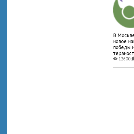
В Москве
новое на
победы 
теранос
12600
X