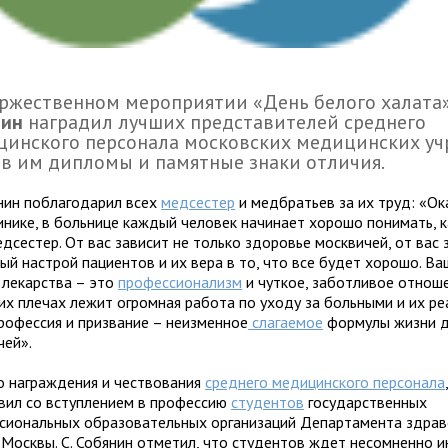
оржественном мероприятии «День белого халата
нин
наградил лучших представителей среднего
цинского персонала московских медицинских уч
в им дипломы и памятные знаки отличия.
янин поблагодарил всех
медсестер
и медбратьев за их труд: «Ок
инике, в больнице каждый человек начинает хорошо понимать, 
дсестер. От вас зависит не только здоровье москвичей, от вас 
ый настрой пациентов и их вера в то, что все будет хорошо. В
 лекарства – это
профессионализм
и чуткое, заботливое отноше
их плечах лежит огромная работа по уходу за больными и их ре
рофессия и призвание – неизменное
слагаемое
формулы жизни д
чей».
 награждения и чествования
среднего медицинского персонала
вил со вступлением в профессию
студентов
государственных
сиональных образовательных организаций Департамента здра
 Москвы. С. Собянин отметил, что студентов ждет несомненно и