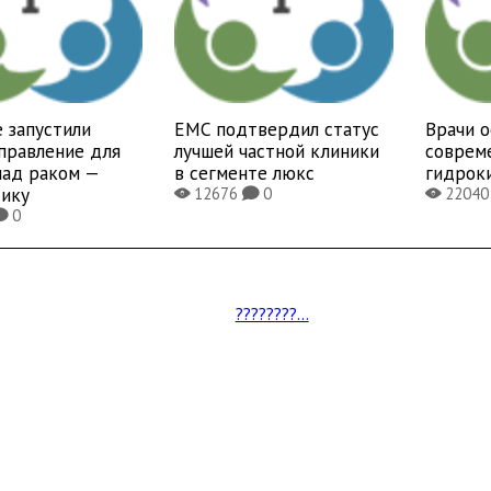
 запустили
EMC подтвердил статус
Врачи 
правление для
лучшей частной клиники
соврем
над раком —
в сегменте люкс
гидрок
тику
12676
0
2204
X
K
X
0
K
????????...