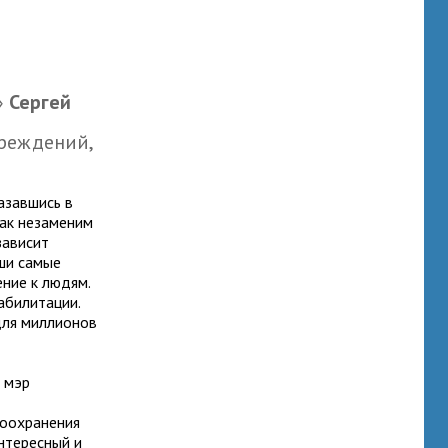
»
Сергей
реждений,
азавшись в
как незаменим
зависит
аши самые
ние к людям.
абилитации.
ля миллионов
, мэр
воохранения
нтересный и