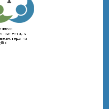
освоили
енные методы
инезиотерапии
0
0
K