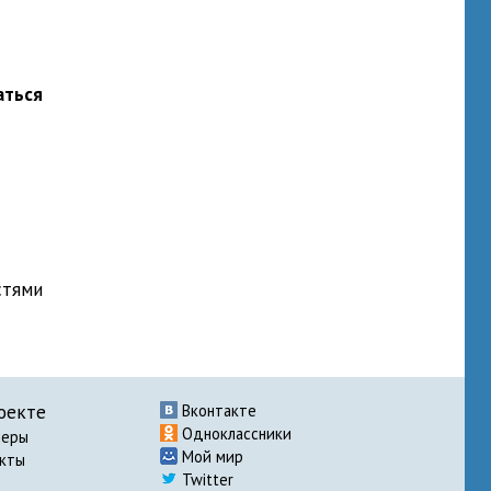
аться
стями
оекте
Вконтакте
Одноклассники
неры
Мой мир
акты
Twitter