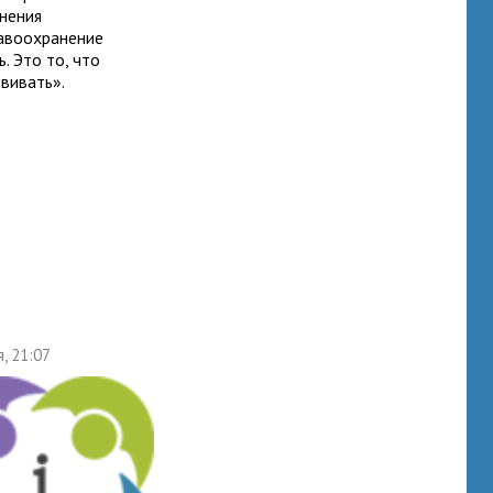
анения
равоохранение
. Это то, что
звивать».
я, 21:07