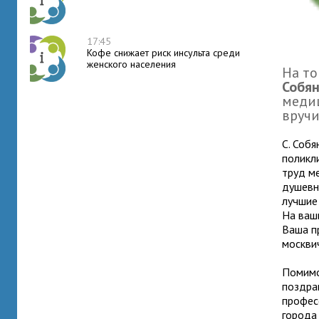
17:45
Кофе снижает риск инсульта среди
женского населения
На т
Собя
меди
вручи
С. Соб
поликл
труд ме
душевн
лучшие
На ваш
Ваша п
москви
Помимо
поздра
профес
города