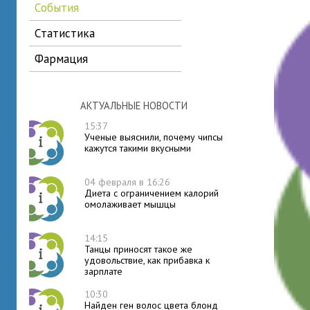
события
статистика
фармация
АКТУАЛЬНЫЕ НОВОСТИ
15:37
Ученые выяснили, почему чипсы
кажутся такими вкусными
04 февраля в 16:26
Диета с ограничением калорий
омолаживает мышцы
14:15
Танцы приносят такое же
удовольствие, как прибавка к
зарплате
10:30
Найден ген волос цвета блонд