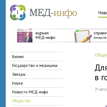
Нов
журнал
справо
МЕД-инфо
лекарств
общ
бизнес
Для
государство и медицина
звезды
в г
наука
29 авг
новости МЕД-инфо
общество