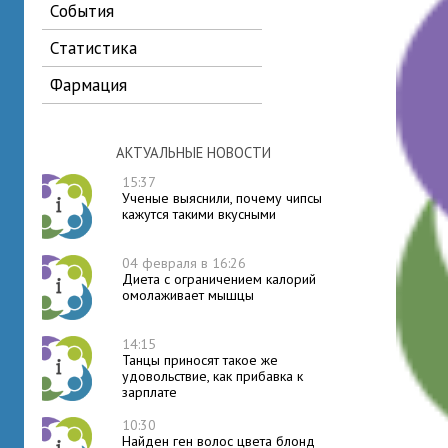
события
статистика
фармация
АКТУАЛЬНЫЕ НОВОСТИ
15:37
Ученые выяснили, почему чипсы
кажутся такими вкусными
04 февраля в 16:26
Диета с ограничением калорий
омолаживает мышцы
14:15
Танцы приносят такое же
удовольствие, как прибавка к
зарплате
10:30
Найден ген волос цвета блонд