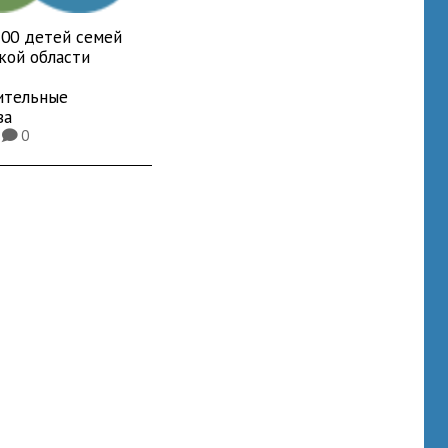
700 детей семей
кой области
ительные
ва
9
0
K