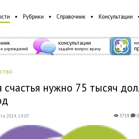
ости
Рубрики
Справочник
Консультации
чник
консультации
мо
п
 и учреждений
задайте вопрос врачу
ество
 счастья нужно 75 тысяч до
од
3719
уста 2014, 14:07
X
K