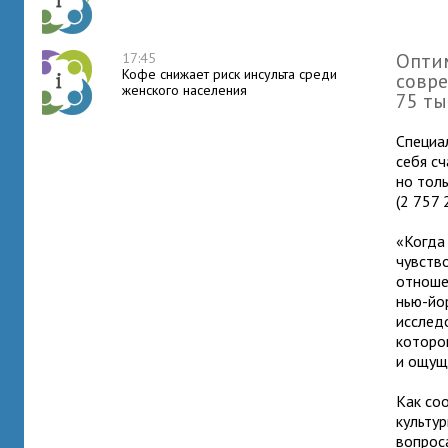
Оптим
17:45
Кофе снижает риск инсульта среди
совре
женского населения
75 ты
Специа
себя с
но толь
(2 757 
«Когда
чувств
отноше
нью-йо
исслед
которо
и ощуще
Как со
культу
вопрос