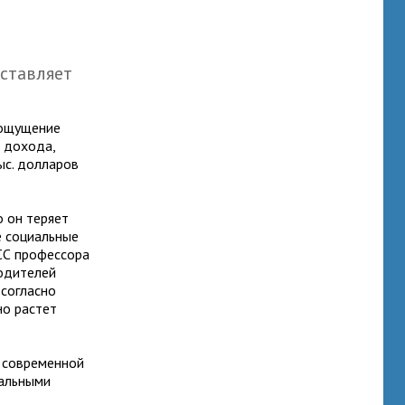
оставляет
 ощущение
о дохода,
ыс. долларов
о он теряет
е социальные
СС профессора
водителей
 согласно
но растет
я современной
иальными