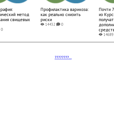
рафия:
Профилактика варикоза:
Почти 
тический метод
как реально снизить
из Курс
вания свищевых
риски
получат
дополн
14432
0
X
K
средст
0
1468
X
????????...