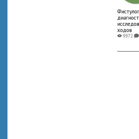
Фистулог
диагнос
исследо
ходов
9972
X
K