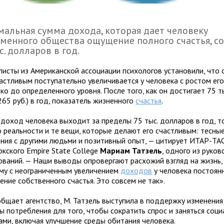
альная сумма дохода, которая дает человеку
менного общества ощущение полного счастья, с
с. долларов в год.
листы из Американской ассоциации психологов установили, что
частливым поступательно увеличивается у человека с ростом ег
ко до определенного уровня. После того, как он достигает 75 т
265 руб.) в год, показатель жизненного
счастья
.
 доход человека выходит за пределы 75 тыс. долларов в год, т
о реальности и те вещи, которые делают его счастливым: тесны
ния с другими людьми и позитивный опыт, — цитирует ИТАР-ТА
ркского Empire State College
Мариам Татзель
, одного из руко
ований. — Наши выводы опровергают расхожий взгляд на жизнь,
му с неограниченным увеличением
доходов
у человека постоян
ние собственного счастья. Это совсем не так».
общает агентство, М. Татзель выступила в поддержку изменени
ры потребления для того, чтобы сократить спрос и заняться соц
ами, включая улучшение среды обитания человека.