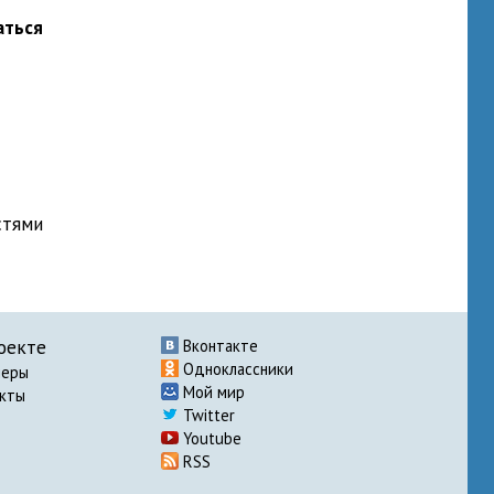
аться
стями
оекте
Вконтакте
Одноклассники
неры
Мой мир
акты
Twitter
Youtube
RSS