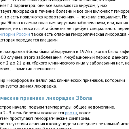
няет 3 параметра: они все вызываются вирусом, у них
ствует лихорадка в течение болезни и все они включают геморр
, то есть появляются кровотечения», — пояснил специалист. По 
дка Эбола к самым опасным вирусным заболеваниям, или, как их
нным, не относится. Эта болезнь не требует специального перен
ритории России
также есть опасная геморрагическая лихорадка 
 которая передается клещами.
е лихорадка Эбола была обнаружена в 1976 г., когда было заф
500 случаев этого заболевания. Инкубационный период данного
от 2 до 21 дня. «Яркого клинического лица у заболевания нет, 
мов», — заметил специалист.
ир Никифоров выделил ряд клинических признаков, которыми
еризуется данная лихорадка.
ческие признаки лихорадки Эбола
строе начало: подъем температуры, общее недомогание.
а 2–3 день болезни появляются
рвота
, понос.
атем проступают геморрагические симптомы.
ри отсутствии лечения к концу недели наступает летальный исх