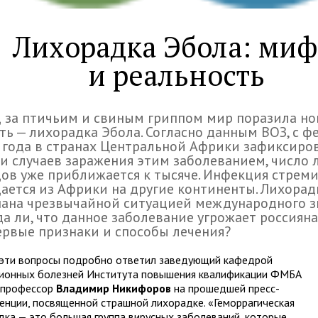
Лихорадка Эбола: ми
и реальность
 за птичьим и свиным гриппом мир поразила но
ть — лихорадка Эбола. Согласно данным ВОЗ, с ф
 года в странах Центральной Африки зафиксиро
и случаев заражения этим заболеванием, число 
ов уже приближается к тысяче. Инфекция стрем
ается из Африки на другие континенты. Лихорад
ана чрезвычайной ситуацией международного з
а ли, что данное заболевание угрожает россияна
ервые признаки и способы лечения?
 эти вопросы подробно ответил заведующий кафедрой
ионных болезней Института повышения квалификации ФМБА
 профессор
Владимир Никифоров
на прошедшей пресс-
енции, посвященной страшной лихорадке. «Геморрагическая
дка — это большая группа вирусных заболеваний, которые