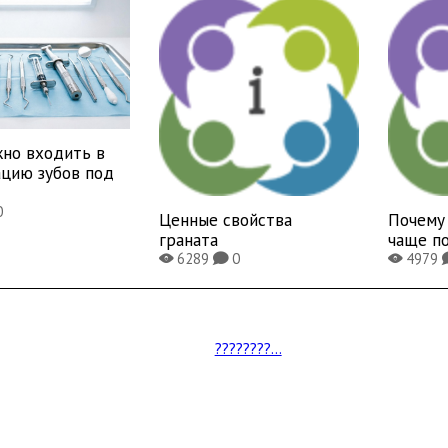
жно входить в
ацию зубов под
0
Ценные свойства
Почему
граната
чаще п
6289
0
4979
X
K
X
????????...