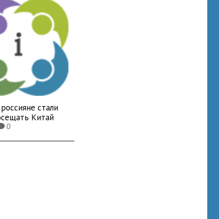
 россияне стали
осещать Китай
0
K