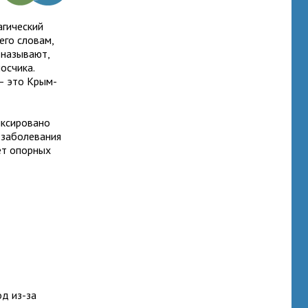
агический
его словам,
 называют,
осчика.
— это Крым-
иксировано
 заболевания
нет опорных
од из-за