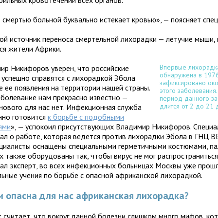
бильных кровотечений всех органов.
 смертью больной буквально истекает кровью», — поясняет спец
ой источник переноса смертельной лихорадки — летучие мыши,
ся жители Африки.
Впервые лихорадк
ир Никифоров уверен, что российские
обнаружена в 1976 
 успешно справятся с лихорадкой Эбола
зафиксировано око
е ее появления на территории нашей страны.
этого заболевания
аболевание нам прекрасно известно —
период данного з
длится от 2 до 21 
 нового для нас нет. Инфекционная служба
нно готовится
к борьбе с подобными
ями
», — успокоил присутствующих Владимир Никифоров. Специа
зал о работе, которая ведется против лихорадки Эбола в ГНЦ В
ециалисты оснащены специальными герметичными костюмами, па
х также оборудованы так, чтобы вирус не мог распространиться
зал эксперт, во всех инфекционных больницах Москвы уже прош
льные учения по борьбе с опасной африканской лихорадкой.
и опасна для нас африканская лихорадка?
т считает, что вокруг данной болезни слишком много мифов, ко