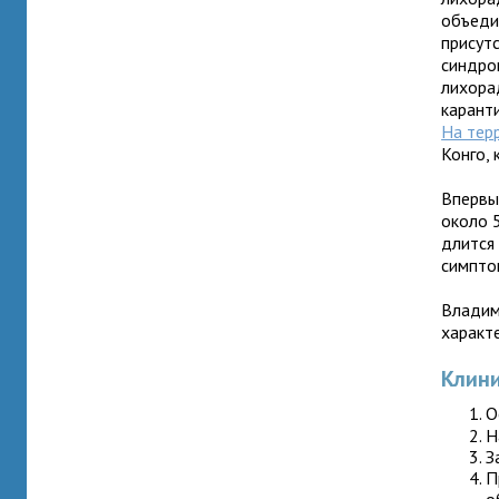
объеди
присут
синдром
лихора
каранти
На тер
Конго,
Впервы
около 
длится 
симпто
Владим
характ
Клини
О
Н
З
П