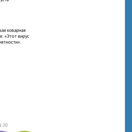
вая коварная
я: «Этот вирус
иятности».
1:20