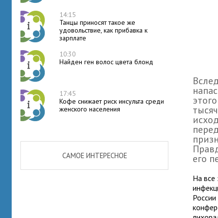
14:15
Танцы приносят такое же
удовольствие, как прибавка к
зарплате
10:30
Найден ген волос цвета блонд
Вслед
напас
17:45
этого
Кофе снижает риск инсульта среди
тысяч
женского населения
исход
перед
призн
Правд
САМОЕ ИНТЕРЕСНОЕ
его п
На все
инфекц
России
конфер
лихора