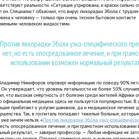
ветствуют реальности. «Ситуация утрирована, и краски сильно с
л он. Специалист объяснил, что вирус лихорадки Эбола с трудо
овека к человеку — только при очень тесном бытовом контакте
ляемыми человеком жидкостями.
Против лихорадки Эбола узко-специфического пр
нет, но есть опосредованное лечение, и при грам
использовании возможен нормальный результа
Владимир Никифоров опроверг информацию по поводу 90% лет
. Он утверждает, что уровень летальности не более 50% случае
ил, что высокая смертность от болезни среди жителей Африки о
то официальная медицина здесь не пользуется популярностью. В 
вшие прибегают к услугам шаманов, да и медицинское лечение 
ершенства. Так, в госпиталь попадают тяжелые больные, которы
уже ничем нельзя. «
Против лихорадки Эбола узко-специфическ
о есть опосредованное лечение, и при грамотном использовании
ьный результат, — заверил профессор. — Любая инфекция не зат
е горы из трупов. Паразит стремится жить в живом организме, 