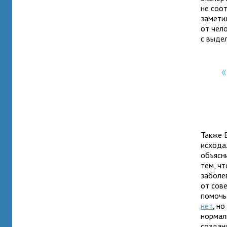
не соот
замети
от чел
с выде
«
Также 
исхода
объясн
тем, ч
заболе
от сов
помочь 
нет
, н
нормал
создани