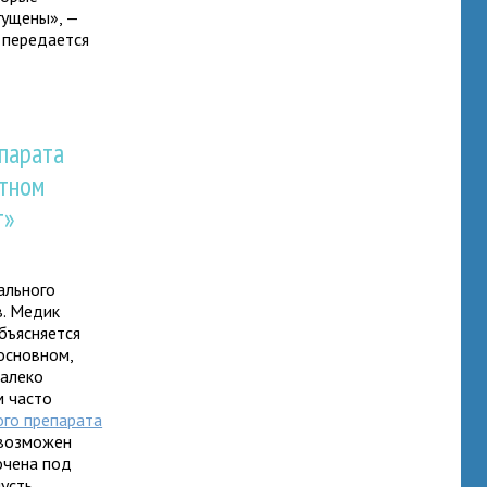
гущены», —
м передается
епарата
отном
т»
ального
в. Медик
бъясняется
основном,
далеко
м часто
ого препарата
 возможен
очена под
пусть