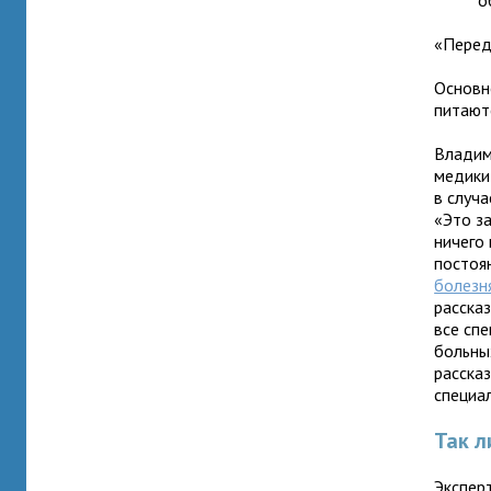
о
«Перед
Основн
питают
Владим
медики
в случа
«Это з
ничего
постоя
болезн
расска
все сп
больны
расска
специа
Так л
Экспер