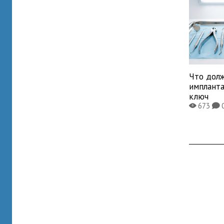
Что дол
имплант
ключ
673
X
K