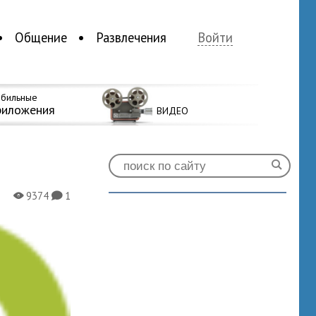
Общение
Развлечения
Войти
бильные
риложения
ВИДЕО
9374
1
X
K