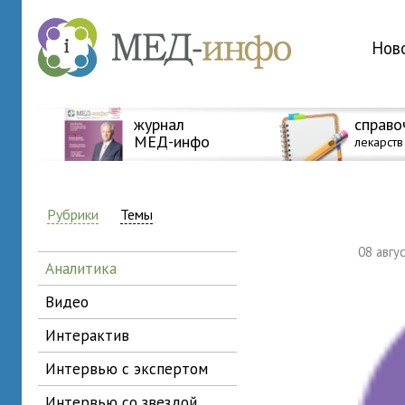
Нов
журнал
справо
МЕД-инфо
лекарств
Рубрики
Темы
08 авг
аналитика
видео
интерактив
интервью с экспертом
интервью со звездой