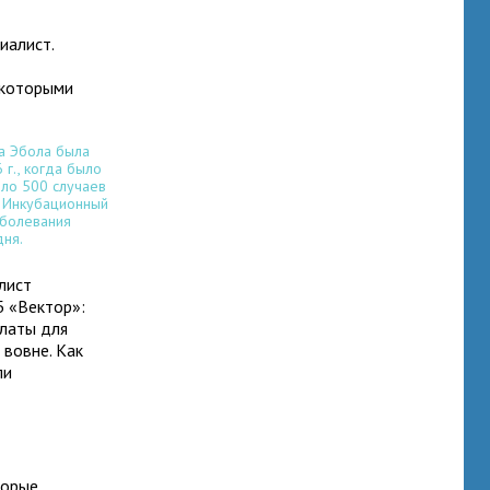
иалист.
 которыми
а Эбола была
г., когда было
ло 500 случаев
. Инкубационный
аболевания
дня.
лист
Б «Вектор»:
латы для
 вовне. Как
ли
торые