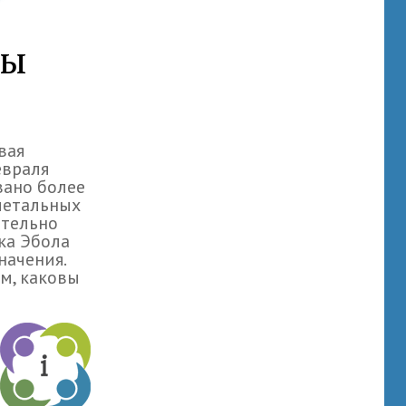
фы
вая
евраля
вано более
летальных
ительно
ка Эбола
начения.
м, каковы