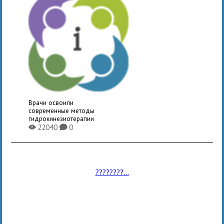
Врачи освоили
современные методы
гидрокинезиотерапии
22040
0
X
K
????????...