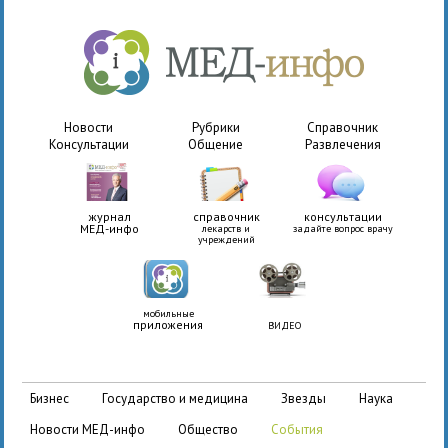
Новости
Рубрики
Справочник
Консультации
Общение
Развлечения
журнал
справочник
консультации
МЕД-инфо
лекарств и
задайте вопрос врачу
учреждений
мобильные
приложения
ВИДЕО
бизнес
государство и медицина
звезды
наука
новости МЕД-инфо
общество
события