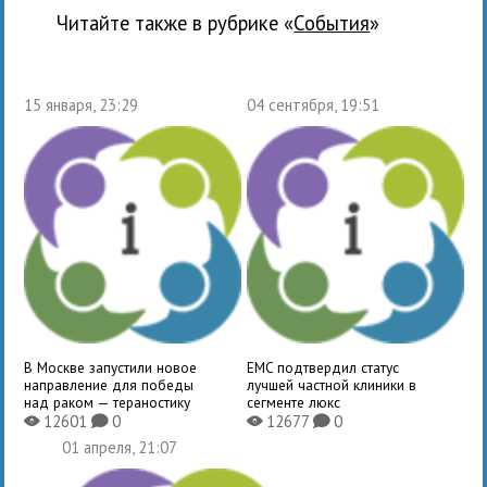
Читайте также в рубрике «
события
»
15 января, 23:29
04 сентября, 19:51
В Москве запустили новое
EMC подтвердил статус
направление для победы
лучшей частной клиники в
над раком — тераностику
сегменте люкс
12601
0
12677
0
X
K
X
K
01 апреля, 21:07