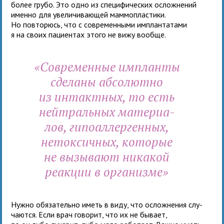
более грубо. Это одно из спе­ци­фи­че­ских ослож­не­ний
именно для уве­ли­чи­ва­ю­щей мам­мо­пла­стики.
Но повто­рюсь, что с совре­мен­ными имплан­та­тами
я на своих паци­ен­тах этого не вижу вообще.
«Современные импланты
сде­ланы абсо­лютно
из интакт­ных, то есть
ней­траль­ных мате­ри­а­
лов, гипо­ал­лер­ген­ных,
неток­сич­ных, кото­рые
не вызы­вают ника­кой
реак­ции в орга­низме»
Нужно обя­за­тельно иметь в виду, что ослож­не­ния слу­
ча­ются. Если врач гово­рит, что их не бывает,