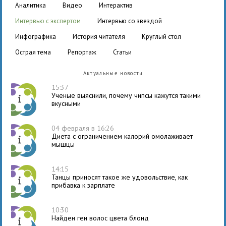
аналитика
видео
интерактив
интервью с экспертом
интервью со звездой
инфографика
история читателя
круглый стол
острая тема
репортаж
статьи
Актуальные новости
15:37
Ученые выяснили, почему чипсы кажутся такими
вкусными
04 февраля в 16:26
Диета с ограничением калорий омолаживает
мышцы
14:15
Танцы приносят такое же удовольствие, как
прибавка к зарплате
10:30
Найден ген волос цвета блонд