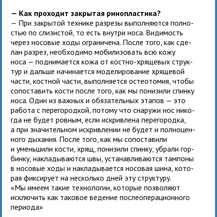
— Как про­хо­дит закры­тая рино­пластика?
— При закры­той тех­нике раз­резы выпол­ня­ются пол­но­
стью по сли­зи­стой, то есть внутри носа. Видимость
через носо­вые ходы огра­ни­чена. После того, как сде­
лан раз­рез, необ­хо­димо моби­ли­зо­вать всю кожу
носа — под­ни­ма­ется кожа от костно-хря­ще­вых струк­
тур и дальше начи­на­ется моде­ли­ро­ва­ние хря­ще­вой
части, кост­ной части, выпол­ня­ется остео­то­мия, чтобы
сопо­ста­вить кости после того, как мы пони­зили спинку
носа. Один из важ­ных и обя­за­тель­ных эта­пов — это
работа с пере­го­род­кой, потому что сна­ружи нос нико­
гда не будет ров­ным, если искрив­лена пере­го­родка,
а при зна­чи­тель­ном искрив­ле­нии не будет и пол­но­цен­
ного дыха­ния. После того, как мы сопо­ста­вили
и умень­шили кости, хрящ, пони­зили спинку, убрали гор­
бинку, накла­ды­ва­ются швы, уста­нав­ли­ва­ются там­поны
в носо­вые ходы и накла­ды­ва­ется носо­вая шина, кото­
рая фик­си­рует на несколько дней эту структуру.
«Мы имеем такие тех­но­ло­гии, кото­рые поз­во­ляют
исклю­чить как тако­вое веде­ние после­опе­ра­ци­он­ного
пери­ода»