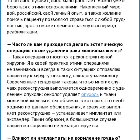
то он либо лука­вит, либо мало рабо­тает. Важно уметь
бороться с этими ослож­не­ни­ями. Накопленный миро­
вой, рос­сий­ский, свой лич­ный опыт, а также жела­ние
помочь паци­енту поз­во­ляют спра­виться с любой труд­
но­стью, про­сто может немного затя­нуться период
реа­би­литации.
— Часто ли вам при­хо­дится делать эсте­ти­че­скую
опе­ра­цию после уда­ле­ния рака молоч­ных желез?
— Такая опе­ра­ция отно­сится к рекон­струк­тив­ной
хирур­гии. Я в своей прак­тике этими опе­ра­ци­ями
не зани­ма­юсь и все­гда в таких ситу­а­циях отправ­ляю
паци­ентку к хирургу-онко­логу, онко­логу-мам­мо­логу.
Современные тен­ден­ции таковы, что во мно­гих слу­
чаях рекон­струк­ция выпол­ня­ется одновре­менно с уда­
ле­нием опу­холи: онко­лог уда­ляет
опу­холь
и ткани
молоч­ной железы в тех объ­е­мах, в кото­рых это необ­
хо­димо по дан­ным обсле­до­ва­ния, и сразу же выпол­
няет рекон­струк­цию — уста­нав­ли­вает имплан­тат или
экс­пан­дер. Таким обра­зом, в боль­шин­стве слу­чаев
паци­ентка соци­ально не дез­адап­ти­руется.
— Влияют ли имплан­таты на корм­ле­ние грудью?