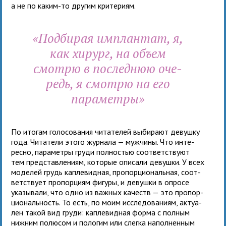
а не по каким-то дру­гим кри­те­риям.
«Подбирая имплан­тат, я,
как хирург, на объем
смотрю в послед­нюю оче­
редь, я смотрю на его
пара­метры»
По ито­гам голо­со­ва­ния чита­те­лей выби­рают девушку
года. Читатели этого жур­нала — муж­чины. Что инте­
ресно, пара­метры груди пол­но­стью соот­вет­ствуют
тем пред­став­ле­ниям, кото­рые опи­сали девушки. У всех
моде­лей грудь капле­вид­ная, про­пор­цио­наль­ная, соот­
вет­ствует про­пор­циям фигуры, и девушки в опросе
ука­зы­вали, что одно из важ­ных качеств — это про­пор­
цио­наль­ность. То есть, по моим иссле­до­ва­ниям, актуа­
лен такой вид груди: капле­вид­ная форма с пол­ным
ниж­ним полю­сом и поло­гим или слегка напол­нен­ным