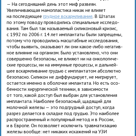
— На сего­дняш­ний день этот миф раз­веян.
Увеличиваю­щая мамо­пла­стика никак не вли­яет
на после­ду­ю­щее
груд­ное вскарм­ли­ва­ние
. В Штатах
по этому поводу про­во­ди­лись спе­ци­аль­ные иссле­до­
ва­ния. Там был так назы­ва­е­мый сили­ко­но­вый кри­зис,
с 1992 по 2006 г. 14 лет имплан­таты были запре­щены,
потому что про­во­ди­лись мас­штаб­ные иссле­до­ва­ния,
чтобы выявить, ока­зы­вают ли они какое-либо нега­тив­
ное вли­я­ние на орга­низм. Было уста­нов­лено, что они
совер­шенно без­опасны, не вли­яют ни на онко­ло­ги­че­
ские про­цессы, ни на иммун­ные про­цессы, и даль­ней­
шее вскарм­ли­ва­ние гру­дью с имплан­та­том абсо­лютно
без­опасно. Силикон не диф­фун­ди­рует, не мигри­рует,
оста­ется именно в обо­лочке имлан­тата. Но есть осо­
бен­но­сти хирур­ги­че­ской тех­ники, в за­ви­си­мо­сти
от того, какой доступ был выбран для уста­нов­ле­ния
имплан­тата. Наиболее без­опас­ный, щадя­щий для
молоч­ной железы — это под­груд­ный доступ, когда
раз­рез дела­ется в складке под гру­дью. Это наи­бо­лее
рас­про­стра­нен­ный и популяр­ный метод и в России,
и в Европе. Он поз­во­ляет исклю­чить трав­ма­ти­за­цию
железы вообще: нет ника­ких иска­же­ний на УЗИ