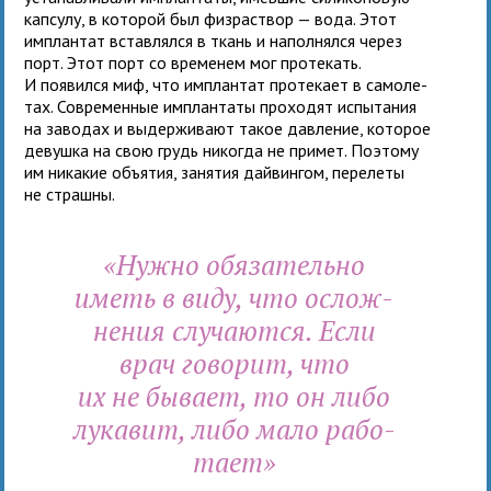
кап­сулу, в кото­рой был физ­рас­твор — вода. Этот
имплан­тат встав­лялся в ткань и напол­нялся через
порт. Этот порт со вре­ме­нем мог про­те­кать.
И появился миф, что имплан­тат про­те­кает в само­ле­
тах. Современные имплан­таты про­хо­дят испы­та­ния
на заво­дах и выдер­жи­вают такое дав­ле­ние, кото­рое
девушка на свою грудь нико­гда не при­мет. Поэтому
им ника­кие объ­я­тия, заня­тия дай­вин­гом, пере­леты
не страшны.
«Нужно обя­за­тельно
иметь в виду, что ослож­
не­ния слу­ча­ются. Если
врач гово­рит, что
их не бывает, то он либо
лука­вит, либо мало рабо­
тает»