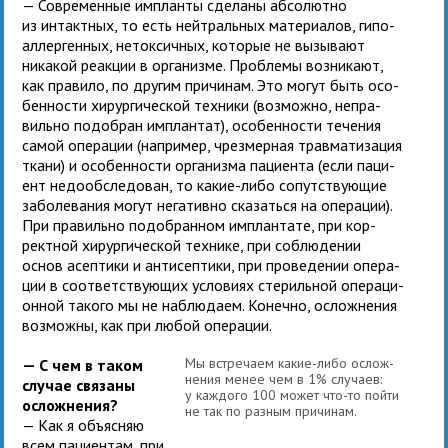
— Современные импланты сде­ланы абсо­лютно
из интакт­ных, то есть ней­траль­ных мате­ри­а­лов, гипо­
ал­лер­ген­ных, неток­сич­ных, кото­рые не вызы­вают
ника­кой реак­ции в орга­низме. Проблемы воз­ни­кают,
как пра­вило, по дру­гим при­чи­нам. Это могут быть осо­
бен­но­сти хирур­ги­че­ской тех­ники (воз­можно, непра­
вильно подо­бран имплан­тат), осо­бен­но­сти тече­ния
самой опе­ра­ции (напри­мер, чрез­мер­ная трав­ма­ти­за­ция
ткани) и осо­бен­но­сти орга­низма паци­ента (если паци­
ент недо­об­сле­до­ван, то какие-либо сопут­ству­ю­щие
заболе­ва­ния могут нега­тивно ска­заться на опе­ра­ции).
При пра­вильно подо­бран­ном имплан­тате, при кор­
рект­ной хирур­ги­че­ской тех­нике, при соблю­де­нии
основ асеп­тики и анти­сеп­тики, при про­ве­де­нии опе­ра­
ции в соот­вет­ству­ю­щих усло­виях сте­риль­ной опе­ра­ци­
он­ной такого мы не наблю­даем. Конечно, ослож­не­ния
воз­можны, как при любой операции.
Мы встре­чаем какие-либо ослож­
— С чем в таком
не­ния менее чем в 1% слу­чаев:
слу­чае свя­заны
у каж­дого 100 может что-то пойти
осложнения?
не так по раз­ным при­чи­нам.
— Как я объ­яс­няю
всем паци­ен­там, при