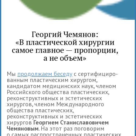
Георгий Чемянов:
«В пластической хирургии
самое главное — пропорции,
а не объем»
Мы
про­дол­жаем беседу
с сер­ти­фи­ци­ро­
ван­ным пла­сти­че­ским хирур­гом,
кандидатом медицинских наук, членом
Российского общества пластических,
реконструктивных и эстетических
хирургов, членом Международного
общества пластических,
реконструктивных и эстетических
хирургов
Георгием Станиславо­ви­чем
Чемяновым
. На этот раз пого­во­рим
о самых рас­про­стра­нен­ных пла­сти­че­ских