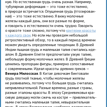
ную. Но есте­ствен­ная грудь очень раз­ная. Например,
тубу­ляр­ная дефор­ма­ция — это тоже есте­ственно,
в при­роде встре­ча­ется. Опущенная грудь (пто­зи­ро­ван­
ная) — это тоже есте­ственно. Я вижу молоч­ные
железы каж­дый день, они все раз­ные по форме,
и гово­рить о есте­ствен­но­сти очень трудно. Говорить
о кра­соте тоже сложно, потому что
кри­те­рии кра­соты
у каж­дого свои
. Но если мы про­ве­дем неболь­шой
ретро­спек­тив­ный обзор, то в каж­дый период вре­мени
можем уви­деть опре­де­лен­ные тен­ден­ции. В Древней
Индии пыш­ная грудь и малень­кая талия счи­та­лись иде­
а­лом. В Древнем Египте пред­по­чи­тали узкую талию,
неболь­шую форму молоч­ных желез. В Древней Греции
цени­лись про­пор­ции фигуры, при­мерно сопо­ста­вимые
с совре­мен­ными. Идеал кра­соты древ­них гре­ков —
Венера Милосская
. В Китае девоч­кам бин­то­вали
грудь плот­ной тка­нью, чтобы молоч­ные железы
не раз­ви­ва­лись, потому что боль­шая грудь счи­та­лась
непри­вле­ка­тель­ной. Разные вре­мена, раз­ные страны,
раз­ные эта­лоны кра­соты. В эпоху Средневеко­вья кра­
си­вую девушку могли сжечь на костре — при­вле­ка­тель­
ными счи­та­лись малень­кая талия, невы­ра­зи­тель­ная
грудь. В эпоху Возрождения, наобо­рот, вос­пе­ва­лись