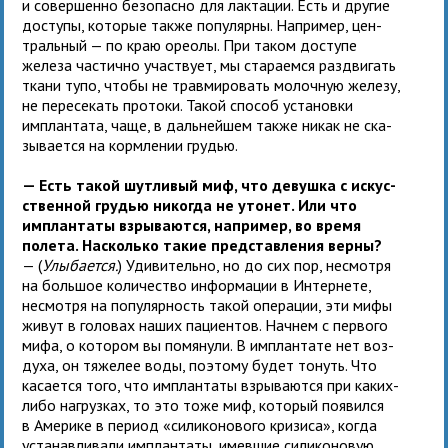
и совер­шенно без­опасно для лак­та­ции. Есть и дру­гие
доступы, кото­рые также популярны. Например, цен­
траль­ный — по краю оре­олы. При таком доступе
железа частично участ­вует, мы ста­ра­емся раз­дви­гать
ткани тупо, чтобы не трав­ми­ро­вать молоч­ную железу,
не пере­се­кать про­токи. Такой спо­соб уста­новки
имплан­тата, чаще, в даль­ней­шем также никак не ска­
зы­ва­ется на корм­ле­нии грудью.
— Есть такой шут­ли­вый миф, что девушка с искус­
ствен­ной гру­дью нико­гда не утонет. Или что
имплан­таты взры­ва­ются, напри­мер, во время
полета. Насколько такие пред­став­ле­ния верны?
— (
Улыбается.
) Удивительно, но до сих пор, несмотря
на боль­шое коли­че­ство инфор­ма­ции в Интер­нете,
несмотря на популяр­ность такой опе­ра­ции, эти мифы
живут в голо­вах наших паци­ен­тов. Начнем с пер­вого
мифа, о кото­ром вы помя­нули. В имплан­тате нет воз­
духа, он тяже­лее воды, поэтому будет тонуть. Что
каса­ется того, что имплан­таты взры­ва­ются при каких-
либо нагруз­ках, то это тоже миф, кото­рый появился
в Америке в период «сили­ко­но­вого кри­зиса», когда
уста­нав­ли­вали имплан­таты, имев­шие сили­ко­но­вую