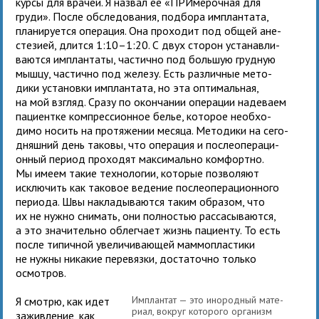
курсы для врачей. Я назвал ее «ПРИмерочная для
груди». После обсле­до­ва­ния, под­бора имплан­тата,
пла­ни­ру­ется опе­ра­ция. Она про­хо­дит под общей ане­
сте­зией, длится 1:10–1:20. С двух сто­рон уста­нав­ли­
ва­ются имплан­таты, частично под боль­шую груд­ную
мышцу, частично под железу. Есть раз­лич­ные мето­
дики уста­новки имплан­тата, но эта опти­маль­ная,
на мой взгляд. Сразу по окон­ча­нии опе­ра­ции наде­ваем
паци­ентке ком­прес­си­он­ное белье, кото­рое необ­хо­
димо носить на про­тя­же­нии месяца. Методики на сего­
дняш­ний день таковы, что опе­ра­ция и после­опе­ра­ци­
он­ный период про­хо­дят мак­си­мально ком­фортно.
Мы имеем такие тех­но­ло­гии, кото­рые поз­во­ляют
исклю­чить как тако­вое веде­ние после­опе­ра­ци­он­ного
пери­ода. Швы накла­ды­ва­ются таким обра­зом, что
их не нужно сни­мать, они пол­но­стью рас­са­сы­ва­ются,
а это зна­чи­тельно облег­чает жизнь паци­енту. То есть
после типич­ной уве­ли­чи­ва­ю­щей мам­мо­пла­стики
не нужны ника­кие пере­вязки, доста­точно только
осмот­ров.
Имплантат — это ино­род­ный мате­
Я смотрю, как идет
риал, вокруг кото­рого орга­низм
зажив­ле­ние, как