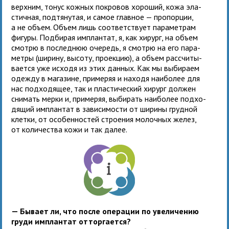
верх­ним, тонус кож­ных покро­вов хоро­ший, кожа эла­
стич­ная, под­тя­нутая, и самое глав­ное — про­пор­ции,
а не объем. Объем лишь соот­вет­ствует пара­мет­рам
фигуры. Подбирая имплан­тат, я, как хирург, на объем
смотрю в послед­нюю оче­редь, я смотрю на его пара­
метры (ширину, высоту, про­ек­цию), а объем рас­счи­ты­
ва­ется уже исходя из этих дан­ных. Как мы выби­раем
одежду в мага­зине, при­ме­ряя и находя наи­бо­лее для
нас под­хо­дя­щее, так и пла­сти­че­ский хирург дол­жен
сни­мать мерки и, при­ме­ряя, выби­рать наи­бо­лее под­хо­
дя­щий имплан­тат в зави­си­мо­сти от ширины груд­ной
клетки, от осо­бен­но­стей стро­е­ния молоч­ных желез,
от коли­чества кожи и так далее.
— Бывает ли, что после опе­ра­ции по уве­ли­че­нию
груди имплан­тат оттор­гается?