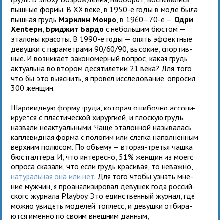
пыш­ные формы. В XX веке, в 1950-е годы в моде была
пыш­ная грудь
Мэрилин Монро
, в 1960–70-е —
Одри
Хепберн
,
Бриджит Бардо
с неболь­шим бюстом —
эта­лоны кра­соты. В 1990-е годы — опять эффект­ные
девушки с пара­мет­рами 90/60/90, высо­кие, спор­тив­
ные. И воз­ни­кает зако­но­мер­ный вопрос, какая грудь
акту­альна во вто­ром деся­ти­ле­тии 21 века? Для того
что бы это выяс­нить, я про­вел иссле­до­ва­ние, опро­сил
300 жен­щин.
Шаровидную форму груди, кото­рая оши­бочно ассо­ци­
и­ру­ется с пла­сти­че­ской хирур­гией, и плос­кую грудь
назвали неак­ту­аль­ными. Чаще эта­лон­ной назы­ва­лась
капле­вид­ная форма с поло­гим или слегка напол­нен­ным
верх­ним полю­сом. По объ­ему — вто­рая-тре­тья чашка
бюст­гал­тера. И, что инте­ресно, 51% жен­щин из моего
опроса ска­зали, что если грудь кра­си­вая, то неважно,
нату­раль­ная она или нет
. Для того чтобы узнать мне­
ние муж­чин, я про­ана­ли­зи­ро­вал деву­шек года рос­сий­
ского жур­нала Playboy. Это един­ствен­ный жур­нал, где
можно уви­деть моде­лей топлесс, и девушки отби­ра­
ются именно по своим внеш­ним дан­ным,