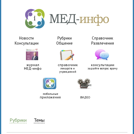
Новости
Рубрики
Справочник
Консультации
Общение
Развлечения
журнал
справочник
консультации
МЕД-инфо
лекарств и
задайте вопрос врачу
учреждений
мобильные
приложения
ВИДЕО
Рубрики
Темы