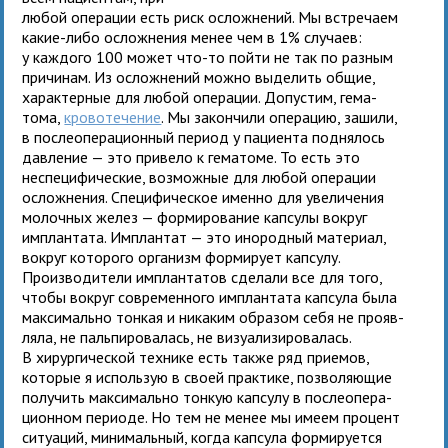
любой опе­ра­ции есть риск ослож­не­ний. Мы встре­чаем
какие-либо ослож­не­ния менее чем в 1% слу­чаев:
у каж­дого 100 может что-то пойти не так по раз­ным
при­чи­нам. Из ослож­не­ний можно выде­лить общие,
харак­тер­ные для любой опе­ра­ции. Допустим, гема­
тома,
кро­во­те­че­ние
. Мы закон­чили опе­ра­цию, зашили,
в после­опе­ра­ци­он­ный период у паци­ента под­ня­лось
дав­ле­ние — это при­вело к гема­томе. То есть это
неспе­ци­фи­че­ские, воз­мож­ные для любой опе­ра­ции
ослож­не­ния. Специфическое именно для уве­ли­че­ния
молоч­ных желез — фор­ми­ро­ва­ние кап­сулы вокруг
имплан­тата. Имплантат — это ино­род­ный мате­риал,
вокруг кото­рого орга­низм фор­ми­рует кап­сулу.
Производители имплан­та­тов сде­лали все для того,
чтобы вокруг совре­мен­ного имплан­тата кап­сула была
мак­си­мально тон­кая и ника­ким обра­зом себя не про­яв­
ляла, не паль­пи­ро­ва­лась, не визу­а­ли­зи­ро­ва­лась.
В хирур­ги­че­ской тех­нике есть также ряд при­е­мов,
кото­рые я исполь­зую в своей прак­тике, поз­во­ля­ю­щие
полу­чить мак­си­мально тон­кую кап­сулу в после­опе­ра­
ци­он­ном пери­оде. Но тем не менее мы имеем про­цент
ситу­а­ций, мини­маль­ный, когда кап­сула фор­ми­ру­ется