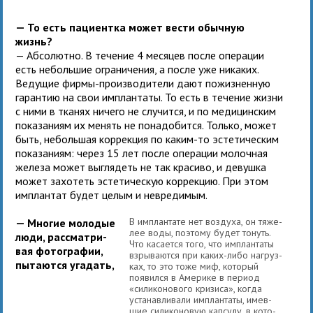
— То есть паци­ентка может вести обыч­ную
жизнь?
— Абсолютно. В тече­ние 4 меся­цев после опе­ра­ции
есть неболь­шие огра­ни­че­ния, а после уже ника­ких.
Ведущие фирмы-про­из­во­ди­тели дают пожиз­нен­ную
гаран­тию на свои имплан­таты. То есть в тече­ние жизни
с ними в тка­нях ничего не слу­чится, и по меди­цин­ским
пока­за­ниям их менять не пона­до­бится. Только, может
быть, неболь­шая кор­рек­ция по каким-то эсте­ти­че­ским
пока­за­ниям: через 15 лет после опе­ра­ции молоч­ная
железа может выгля­деть не так кра­сиво, и девушка
может захо­теть эсте­ти­че­скую кор­рек­цию. При этом
имплан­тат будет целым и невредимым.
В имплан­тате нет воз­духа, он тяже­
— Многие моло­дые
лее воды, поэтому будет тонуть.
люди, рас­смат­ри­
Что каса­ется того, что имплан­таты
вая фото­гра­фии,
взры­ва­ются при каких-либо нагруз­
пыта­ются уга­дать,
ках, то это тоже миф, кото­рый
появился в Америке в период
«сили­ко­но­вого кри­зиса», когда
уста­нав­ли­вали имплан­таты, имев­
шие сили­ко­но­вую кап­сулу, в кото­