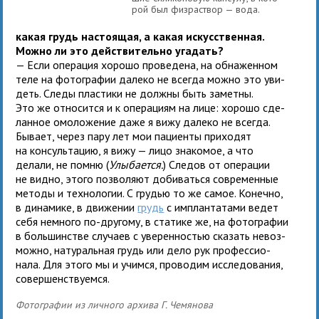
рой был физ­рас­твор — вода.
какая грудь насто­я­щая, а какая искус­ствен­ная.
Можно ли это дей­стви­тельно угадать?
— Если опе­ра­ция хорошо про­ве­дена, на обна­жен­ном
теле на фото­гра­фии далеко не все­гда можно это уви­
деть. Следы пла­стики не должны быть заметны.
Это же отно­сится и к опе­ра­циям на лице: хорошо сде­
лан­ное омо­ло­же­ние даже я вижу далеко не все­гда.
Бывает, через пару лет мои паци­енты при­хо­дят
на кон­суль­та­цию, я вижу — лицо зна­ко­мое, а что
делали, не помню (
Улыбается.
) Следов от опе­ра­ции
не видно, этого поз­во­ляют доби­ваться совре­мен­ные
методы и тех­но­ло­гии. С гру­дью то же самое. Конечно,
в дина­мике, в дви­же­нии
грудь
с имплан­та­тами ведет
себя немного по-дру­гому, в ста­тике же, на фото­гра­фии
в боль­шин­стве слу­чаев с уве­рен­но­стью ска­зать невоз­
можно, нату­раль­ная грудь или дело рук про­фес­сио­
нала. Для этого мы и учимся, про­во­дим иссле­до­ва­ния,
совер­шен­ствуемся.
Фотографии из личного архива Г. Чемянова