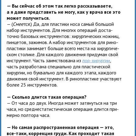
— Вы сей­час об этом так легко рас­ска­зы­ва­ете,
а я даже пред­ста­вить не могу, как у врача все это
может полу­читься.
— (
Смеется.
) Да, для пла­стики носа самый боль­шой
набор инстру­мен­тов. Для мно­гих опе­ра­ций доста­
точно базо­вых инстру­мен­тов: хирур­ги­че­ских нож­ниц,
пин­це­тов, зажи­мов. А набор инстру­мен­тов для рино­
пла­стики зани­мает больше всего места на хирур­ги­че­
ском сто­лике. Для каж­дого дви­же­ния при­ду­ман свой
инстру­мент. Часть заим­ство­вана из
лор-хирур­гии
,
часть раз­ра­бо­тана спе­ци­ально для пла­сти­че­ской
хирур­гии, но бук­вально для каж­дого этапа, каж­дого
дви­же­ния свой инстру­мент. В рино­пла­стике участ­вуют
более 25 инстру­ментов.
— Сколько длится такая операция?
— От часа до двух. Иногда может затя­нуться на три
часа, но сред­не­ста­ти­сти­че­ская опе­ра­ция длится при­
мерно пол­тора часа.
— Но самая рас­про­стра­нен­ная опе­ра­ция — это,
все-таки, кор­рек­ция груди. Как про­хо­дит такая