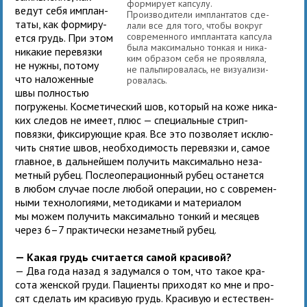
фор­ми­рует кап­сулу.
ведут себя имплан­
Производители имплан­та­тов сде­
таты, как фор­ми­ру­
лали все для того, чтобы вокруг
совре­мен­ного имплан­тата кап­сула
ется грудь. При этом
была мак­си­мально тон­кая и ника­
ника­кие пере­вязки
ким обра­зом себя не про­яв­ляла,
не нужны, потому
не паль­пи­ро­ва­лась, не визу­а­ли­зи­
что нало­жен­ные
ро­ва­лась.
швы пол­но­стью
погру­жены. Косметический шов, кото­рый на коже ника­
ких сле­дов не имеет, плюс — спе­ци­аль­ные стрип-
повязки, фик­си­ру­ю­щие края. Все это поз­во­ляет исклю­
чить сня­тие швов, необ­хо­ди­мость пере­вязки и, самое
глав­ное, в даль­ней­шем полу­чить мак­си­мально неза­
мет­ный рубец. Послеопера­ци­он­ный рубец оста­нется
в любом слу­чае после любой опе­ра­ции, но с совре­мен­
ными тех­но­ло­ги­ями, мето­ди­ками и мате­ри­а­лом
мы можем полу­чить мак­си­мально тон­кий и меся­цев
через 6–7 прак­ти­че­ски неза­мет­ный рубец.
— Какая грудь счи­та­ется самой красивой?
— Два года назад я заду­мался о том, что такое кра­
сота жен­ской груди. Пациенты при­хо­дят ко мне и про­
сят сде­лать им кра­си­вую грудь. Красивую и есте­ствен­