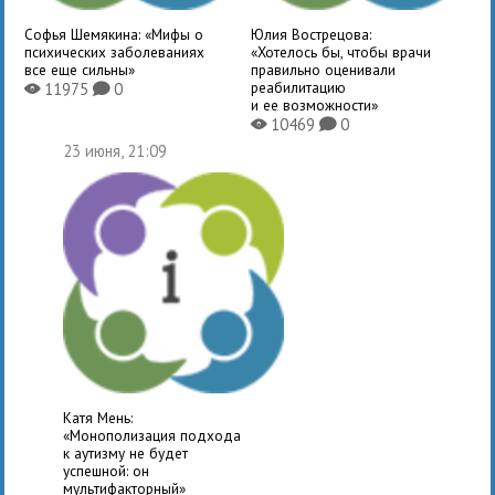
Софья Шемякина: «Мифы о
Юлия Вострецова:
психических заболеваниях
«Хотелось бы, чтобы врачи
все еще сильны»
правильно оценивали
реабилитацию
11975
0
X
K
и ее возможности»
10469
0
X
K
23 июня, 21:09
Катя Мень:
«Монополизация подхода
к аутизму не будет
успешной: он
мультифакторный»