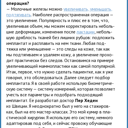
операция?
— Молочные железы можно
уве­ли­чи­вать, умень­шать,
под­тя­ги­вать
. Наиболее рас­про­стра­нен­ная опе­ра­ция —
это уве­ли­че­ние. Популярность и плюс ее в том, что,
уве­ли­чи­вая объем, мы можем кор­рек­ти­ро­вать неболь­
шие дефор­ма­ции, изме­не­ния после
лак­та­ции
, неболь­
шую дряб­лость тка­ней без лиш­них руб­цов: под­ло­жить
имплан­тат и рас­пла­вить на нем ткани. Любая под­
тяжка или умень­ше­ние — это следы на коже, так как
мы под­тя­ги­ваем и уда­ляем кожу, а уве­ли­че­ние про­хо­
дит прак­ти­че­ски без сле­дов. Остановимся на при­мере
уве­ли­чи­ва­ю­щей мам­мо­пла­стики как самой популяр­ной.
Итак, пер­вое, что нужно сде­лать паци­ентке, как я уже
гово­рил, это обсле­до­ваться. Далее сле­дует под­бор
имплан­тата. Я в своей работе исполь­зую био­мет­ри­че­
скую систему — систему изме­ре­ний, кото­рая поз­во­ляет
учесть все пара­метры и подо­брать под­хо­дя­щий
имплан­тат. Ее раз­ра­бо­тал док­тор
Пер Хеден
из Швеции. Я неод­но­кратно был у него на ста­жи­ров­
ках, был на его мастер-клас­сах. Это мой кумир в пла­
сти­че­ской хирур­гии. Я исполь­зую его систему, немного
адап­ти­ро­вав под себя, и сей­час про­вожу обу­ча­ю­щие