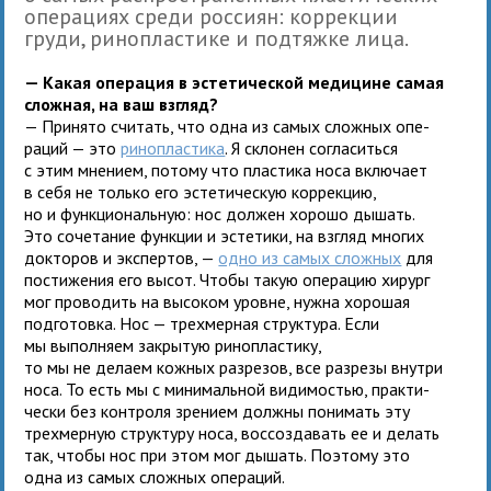
опе­ра­циях среди россиян: кор­рек­ции
груди, рино­пла­стике и под­тяжке лица.
— Какая опе­ра­ция в эсте­ти­че­ской меди­цине самая
слож­ная, на ваш взгляд?
— Принято счи­тать, что одна из самых слож­ных опе­
ра­ций — это
рино­пла­стика
. Я скло­нен согла­ситься
с этим мне­нием, потому что пла­стика носа вклю­чает
в себя не только его эсте­ти­че­скую кор­рек­цию,
но и функ­цио­наль­ную: нос дол­жен хорошо дышать.
Это соче­та­ние функ­ции и эсте­тики, на взгляд мно­гих
док­то­ров и экс­пер­тов, —
одно из самых слож­ных
для
пости­же­ния его высот. Чтобы такую опе­ра­цию хирург
мог про­во­дить на высо­ком уровне, нужна хоро­шая
под­го­товка. Нос — трех­мер­ная струк­тура. Если
мы выпол­няем закры­тую рино­пла­стику,
то мы не делаем кож­ных раз­ре­зов, все раз­резы внутри
носа. То есть мы с мини­маль­ной види­мо­стью, прак­ти­
че­ски без кон­троля зре­нием должны пони­мать эту
трех­мер­ную струк­туру носа, вос­со­зда­вать ее и делать
так, чтобы нос при этом мог дышать. Поэтому это
одна из самых слож­ных операций.