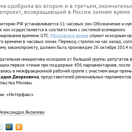
ма одобрила во втором и в третьем, окончатель
опроект, возвращающий в России зимнее время.
ритории РФ устанавливается 11 часовых зон. Обозначение и ну
х зон осуществляется в соответствии с системой всемирного
нирования времени UTC.
Московское время
служит исходным пр
о времени в часовых зонах. Перевод стрелок на час назад, сог
ому законопроекту, должен быть произведен 26 октября 2014 г
дательная инициатива исходила от большой группы депутатов в
ошла первое чтение при поддержке 436 парламентариев, после 
алась в межфракционной рабочей группе с участием вице-прем
кадия Дворковича
, представителей региональных парламентов
ельства Москвы.
ик: «Интерфакс»
Александра Яковлева