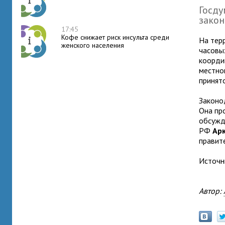
Госду
закон
17:45
Кофе снижает риск инсульта среди
На тер
женского населения
часовы
коорди
местног
принят
Законо
Она пр
обсужд
РФ
Ар
правит
Источн
Автор: