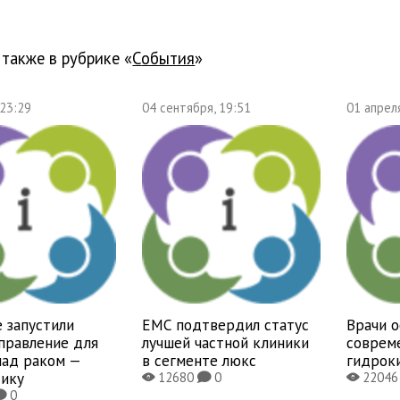
 также в рубрике «
события
»
 23:29
04 сентября, 19:51
01 апрел
 запустили
EMC подтвердил статус
Врачи 
правление для
лучшей частной клиники
соврем
над раком —
в сегменте люкс
гидрок
тику
12680
0
2204
X
K
X
0
K