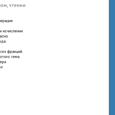
ном, чтении
мерация
и исчислении
ласно
ода.
сех фракций.
этого тема
ьера
 и