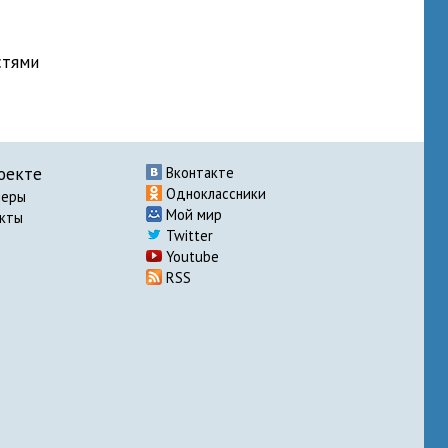
стями
оекте
Вконтакте
Одноклассники
неры
Мой мир
акты
Twitter
Youtube
RSS