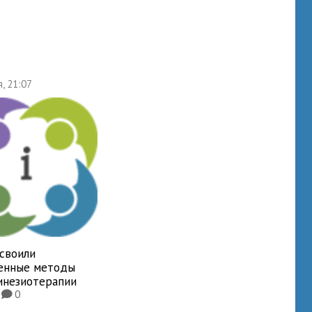
я, 21:07
освоили
енные методы
инезиотерапии
6
0
K