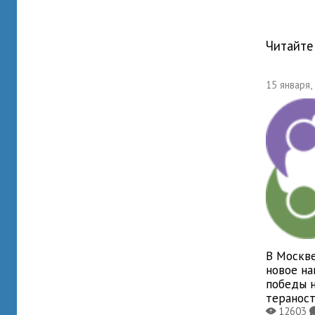
Читайте
15 января,
В Москве
новое на
победы 
теранос
12603
X