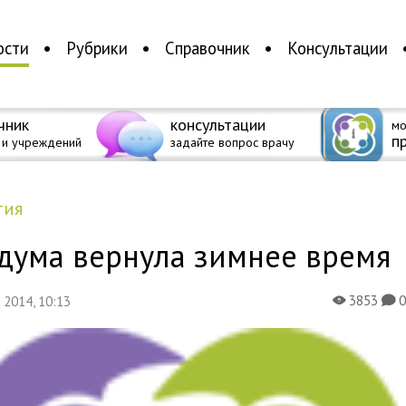
ости
Рубрики
Справочник
Консультации
чник
консультации
мо
п
 и учреждений
задайте вопрос врачу
тия
дума вернула зимнее время
3853
я 2014, 10:13
X
K