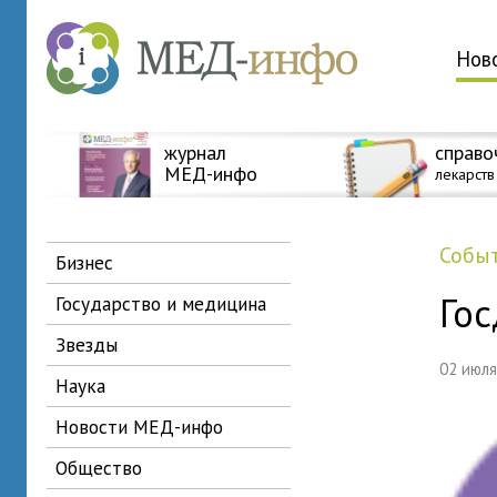
Нов
журнал
справо
МЕД-инфо
лекарств
собы
бизнес
Гос
государство и медицина
звезды
02 июл
наука
новости МЕД-инфо
общество