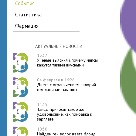
события
статистика
фармация
АКТУАЛЬНЫЕ НОВОСТИ
15:37
Ученые выяснили, почему чипсы
кажутся такими вкусными
04 февраля в 16:26
Диета с ограничением калорий
омолаживает мышцы
14:15
Танцы приносят такое же
удовольствие, как прибавка к
зарплате
10:30
Найден ген волос цвета блонд