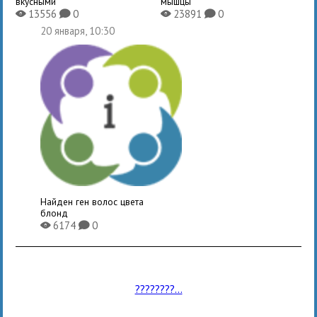
вкусными
мышцы
13556
0
23891
0
X
K
X
K
20 января, 10:30
Найден ген волос цвета
блонд
6174
0
X
K
????????...