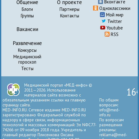
Общение
О проекте
Вконтакте
Одноклассники
Блоги
Партнеры
Мой мир
Группы
Контакты
Twitter
Youtube
Вакансии
RSS
Развлечение
Конкурсы
Медицинский
гороскоп
Тесты
Медицинский портал «МЕД-инфо» ©
16
2011—2026. Использование
материалов сайта возможно с
обязательным указанием ссылки на главную
По общим
страницу сайта.
вопросам:
MED-INFO.RU. Сетевое издание MED-INFO.RU
info@med-
зарегистрировано Федеральной службой по
info.ru
надзору в сфере связи, информационных
По вопросам
технологий и массовых коммуникаций: Эл NФС77-
размещения
74266 от 09 ноября 2018 года. Учредитель и
рекламы:
главный редактор Плисенкова Оксана
reklama@med-