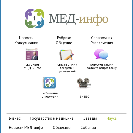
Новости
Рубрики
Справочник
Консультации
Общение
Развлечения
журнал
справочник
консультации
МЕД-инфо
лекарств и
задайте вопрос врачу
учреждений
мобильные
приложения
ВИДЕО
бизнес
государство и медицина
звезды
наука
новости МЕД-инфо
общество
события