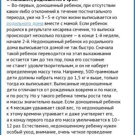
— Во-первых, доношенный ребенок, при отсутствии
каких-либо отклонений в течение постнатального
периода, уже на 3–5-е сутки жизни выписывается из
родильного дома
вместе с мамой. Если ребенок
родился в результате кесарева сечения, то выписка
происходит несколько позднее — в конце 1-й недели,
начале 2-й. Недоношенный ребенок из родильного
дома выписывается домой не так быстро. Сначала
такой ребенок переводится на этап выхаживания
и остается там до тех пор, пока его состояние
не станет удовлетворительным, и он не наберет
определенную массу тела. Например, 500-граммовые
дети должны набрать массу до 1,5 кг и выше, только
тогда их выписывают. Выписанные недоношенные
дети отличаются от рожденных вовремя и по массе,
и по росту. Но у такого ребенка темпы роста тела
и массы значительно выше. Если доношенный ребенок
к 4 месяцам удваивает свой вес, то недоношенный
к этому времени утраивает и даже учетверяет его,
а к концу первого года его масса увеличивается в 10–
12 раз. Естественно, недоношенному ребенку нужен
особый уход, внимание, очень четкое проведение