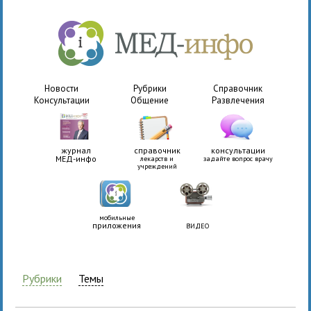
Новости
Рубрики
Справочник
Консультации
Общение
Развлечения
журнал
справочник
консультации
МЕД-инфо
лекарств и
задайте вопрос врачу
учреждений
мобильные
приложения
ВИДЕО
Рубрики
Темы