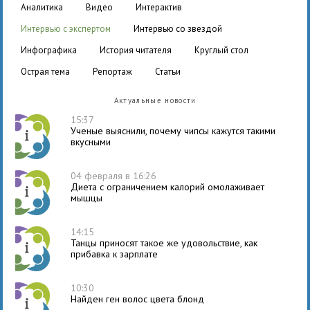
аналитика
видео
интерактив
интервью с экспертом
интервью со звездой
инфографика
история читателя
круглый стол
острая тема
репортаж
статьи
Актуальные новости
15:37
Ученые выяснили, почему чипсы кажутся такими
вкусными
04 февраля в 16:26
Диета с ограничением калорий омолаживает
мышцы
14:15
Танцы приносят такое же удовольствие, как
прибавка к зарплате
10:30
Найден ген волос цвета блонд