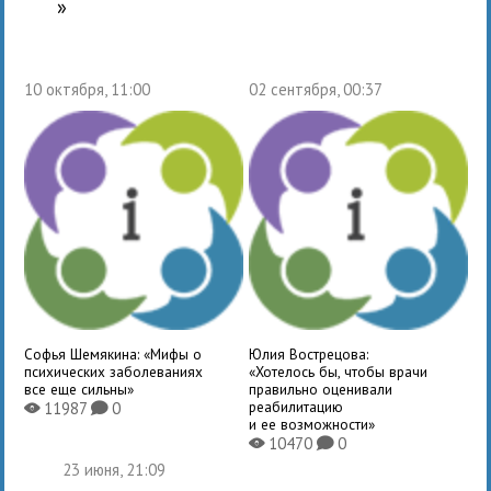
»
10 октября, 11:00
02 сентября, 00:37
Софья Шемякина: «Мифы о
Юлия Вострецова:
психических заболеваниях
«Хотелось бы, чтобы врачи
все еще сильны»
правильно оценивали
реабилитацию
11987
0
X
K
и ее возможности»
10470
0
X
K
23 июня, 21:09