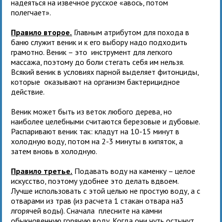
надеяться на извечное русское «авось, потом
полегчает».
Правило второе.
Главным атрибутом для похода в
баню служит веник и к его выбору надо подходить
грамотно. Веник – это инструмент для легкого
массажа, поэтому до боли стегать себя им нельзя.
Всякий веник в условиях парной выделяет фитонциды,
которые оказывают на организм бактерицидное
действие.
Веник может быть из веток любого дерева, но
наиболее целебными считаются березовые и дубовые.
Распаривают веник так: кладут на 10-15 минут в
холодную воду, потом на 2-3 минуты в кипяток, а
затем вновь в холодную.
Правило третье.
Подавать воду на каменку – целое
искусство, поэтому удобнее это делать вдвоем.
Лучше использовать с этой целью не простую воду, а с
отварами из трав (из расчета 1 стакан отвара на3
лгорячей воды). Сначала плесните на камни
обыкновенную горячую воду. Когда они чуть остынут,