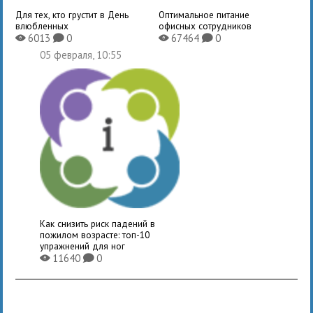
Для тех, кто грустит в День
Оптимальное питание
влюбленных
офисных сотрудников
6013
0
67464
0
X
K
X
K
05 февраля, 10:55
Как снизить риск падений в
пожилом возрасте: топ-10
упражнений для ног
11640
0
X
K