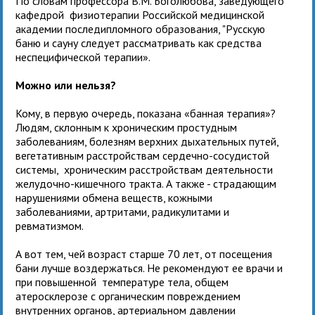
По словам профессора В.М. Боголюбова, заведующего
кафедрой физиотерапии Российской медицинской
академии последипломного образования, "Русскую
баню и сауну следует рассматривать как средства
неспецифической терапии».
Можно или нельзя?
Кому, в первую очередь, показана «банная терапия»?
Людям, склонным к хроническим простудным
заболеваниям, болезням верхних дыхательных путей,
вегетативным расстройствам сердечно-сосудистой
системы, хроническим расстройствам деятельности
желудочно-кишечного тракта. А также - страдающим
нарушениями обмена веществ, кожными
заболеваниями, артритами, радикулитами и
ревматизмом.
А вот тем, чей возраст старше 70 лет, от посещения
бани лучше воздержаться. Не рекомендуют ее врачи и
при повышенной температуре тела, общем
атеросклерозе с органическим повреждением
внутренних органов, артериальном давлении