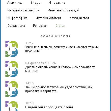
аналитика
видео
интерактив
интервью с экспертом
интервью со звездой
инфографика
история читателя
круглый стол
острая тема
репортаж
статьи
Актуальные новости
15:37
Ученые выяснили, почему чипсы кажутся такими
вкусными
04 февраля в 16:26
Диета с ограничением калорий омолаживает
мышцы
14:15
Танцы приносят такое же удовольствие, как
прибавка к зарплате
10:30
Найден ген волос цвета блонд