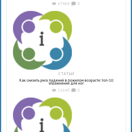
67464
0
X
K
СТАТЬИ
Как снизить риск падений в пожилом возрасте: топ-10
упражнений для ног
11640
0
X
K