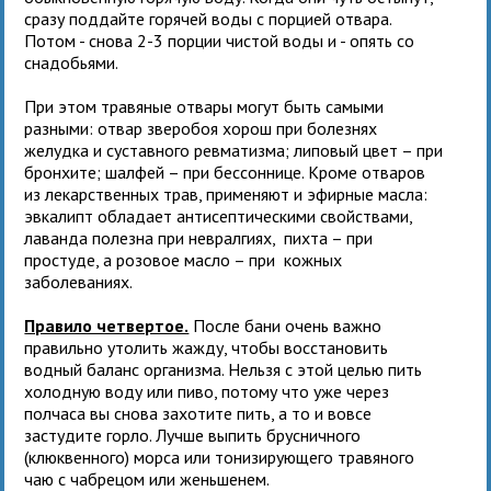
сразу поддайте горячей воды с порцией отвара.
Потом - снова 2-3 порции чистой воды и - опять со
снадобьями.
При этом травяные отвары могут быть самыми
разными: отвар зверобоя хорош при болезнях
желудка и суставного ревматизма; липовый цвет – при
бронхите; шалфей – при бессоннице. Кроме отваров
из лекарственных трав, применяют и эфирные масла:
эвкалипт обладает антисептическими свойствами,
лаванда полезна при невралгиях, пихта – при
простуде, а розовое масло – при кожных
заболеваниях.
Правило четвертое.
После бани очень важно
правильно утолить жажду, чтобы восстановить
водный баланс организма. Нельзя с этой целью пить
холодную воду или пиво, потому что уже через
полчаса вы снова захотите пить, а то и вовсе
застудите горло. Лучше выпить брусничного
(клюквенного) морса или тонизирующего травяного
чаю с чабрецом или женьшенем.