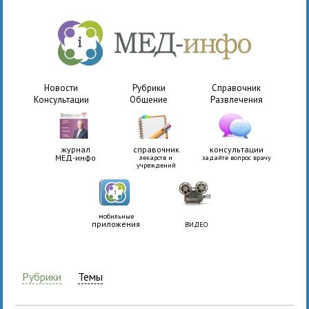
Новости
Рубрики
Справочник
Консультации
Общение
Развлечения
журнал
справочник
консультации
МЕД-инфо
лекарств и
задайте вопрос врачу
учреждений
мобильные
приложения
ВИДЕО
Рубрики
Темы