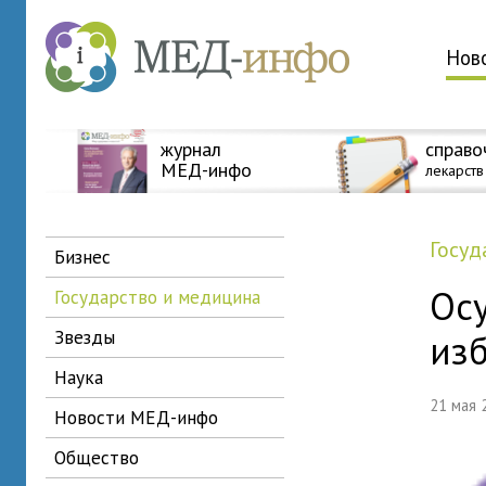
Нов
журнал
справо
МЕД-инфо
лекарств
госу
бизнес
Ос
государство и медицина
звезды
из
наука
21 мая
новости МЕД-инфо
общество