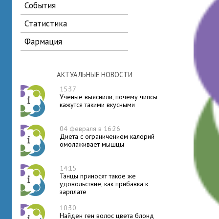
события
статистика
фармация
АКТУАЛЬНЫЕ НОВОСТИ
15:37
Ученые выяснили, почему чипсы
кажутся такими вкусными
04 февраля в 16:26
Диета с ограничением калорий
омолаживает мышцы
14:15
Танцы приносят такое же
удовольствие, как прибавка к
зарплате
10:30
Найден ген волос цвета блонд