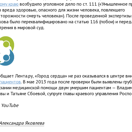
ому краю
возбудило уголовное дело по ст. 111 («Умышленное п
о вреда здоровью, опасного для жизни человека, повлекшего
сторожности смерть человека»). После проведенной экспертизы
якова было переквалифицировано на статью 116 (побои) и перед
трения в мировой суд.
бщает Лента.ру, «Город сердца» не раз оказывался в центре вн
 пациентов
. В мае 2013 года после проверки были выявлены гру
азании медицинской помощи двум умершим пациентам — Владим
ьвы и Татьяне Сбоевой, супруге главы краевого управления Росп
 YouTube
Александра Яковлева