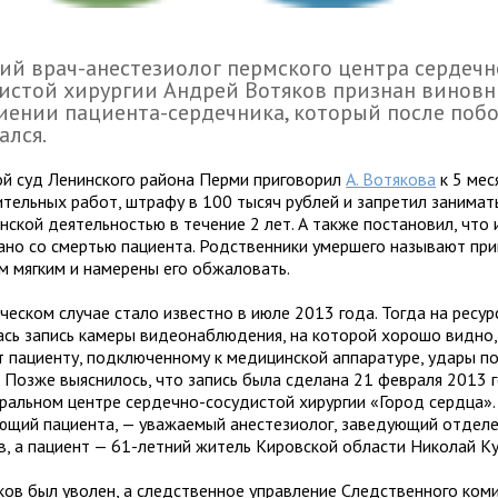
й врач-анестезиолог пермского центра сердечн
истой хирургии Андрей Вотяков признан винов
иении пациента-сердечника, который после поб
ался.
й суд Ленинского района Перми приговорил
А. Вотякова
к 5 мес
ительных работ, штрафу в 100 тысяч рублей и запретил занимат
нской деятельностью в течение 2 лет. А также постановил, что
зано со смертью пациента. Родственники умершего называют пр
м мягким и намерены его обжаловать.
ческом случае стало известно в июле 2013 года. Тогда на ресур
ась запись камеры видеонаблюдения, на которой хорошо видно,
т пациенту, подключенному к медицинской аппаратуре, удары по
. Позже выяснилось, что запись была сделана 21 февраля 2013 
ральном центре сердечно-сосудистой хирургии «Город сердца».
ющий пациента, — уважаемый анестезиолог, заведующий отдел
в, а пациент — 61-летний житель Кировской области Николай К
яков был уволен, а следственное управление Следственного ком