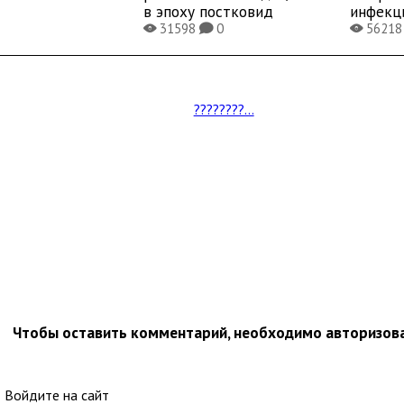
в эпоху постковид
инфекц
31598
0
5621
X
K
X
????????...
Чтобы оставить комментарий, необходимо авторизов
Войдите на сайт