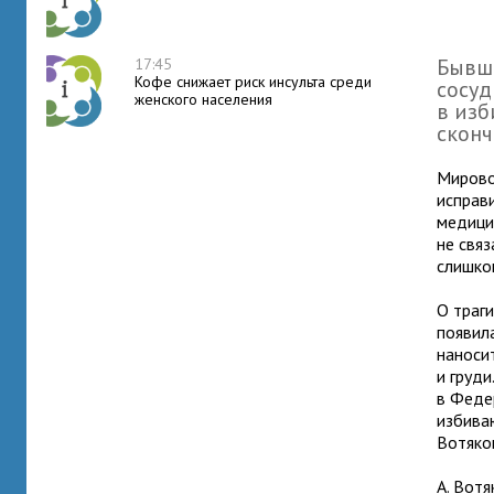
Бывши
17:45
Кофе снижает риск инсульта среди
сосуд
женского населения
в изб
сконч
Мирово
исправ
медици
не свя
слишко
О траги
появил
наноси
и груди
в Феде
избива
Вотяко
А. Вот