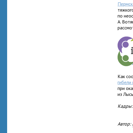
Пермск
тяжког
по нео
А. Вот
рассмо
Как соо
гибели
при ок
из Лыс
Кадры:
Автор: