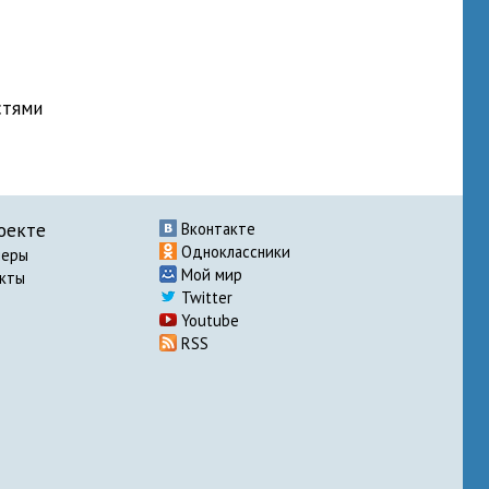
стями
оекте
Вконтакте
Одноклассники
неры
Мой мир
акты
Twitter
Youtube
RSS