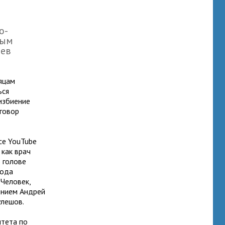
о-
ным
оев
яцам
ься
 избиение
иговор
се YouTube
 как врач
 голове
года
 Человек,
ением Андрей
улешов.
итета по