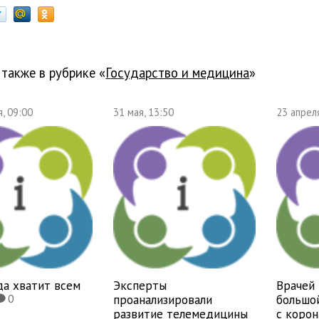
 также в рубрике «
государство и медицина
»
, 09:00
31 мая, 13:50
23 апрел
да хватит всем
Эксперты
Врачей 
проанализировали
большо
0
K
развитие телемедицины
с коро