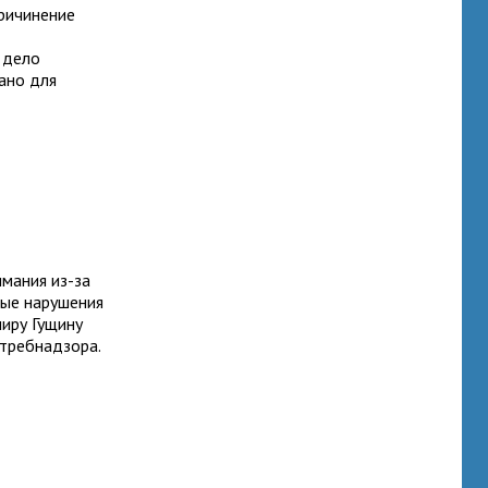
ричинение
 дело
ано для
имания из-за
бые нарушения
иру Гущину
отребнадзора.