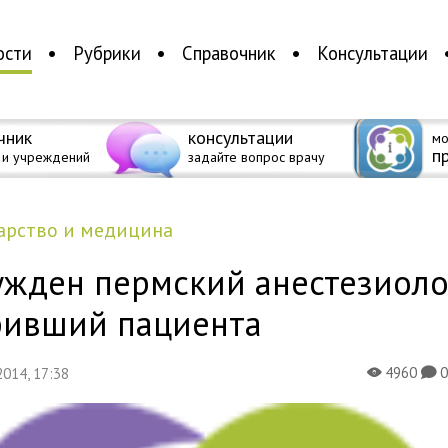
ости
Рубрики
Справочник
Консультации
чник
консультации
мо
п
 и учреждений
задайте вопрос врачу
дарство и медицина
ужден пермский анестезиоло
бивший пациента
4960
 2014, 17:38
X
K