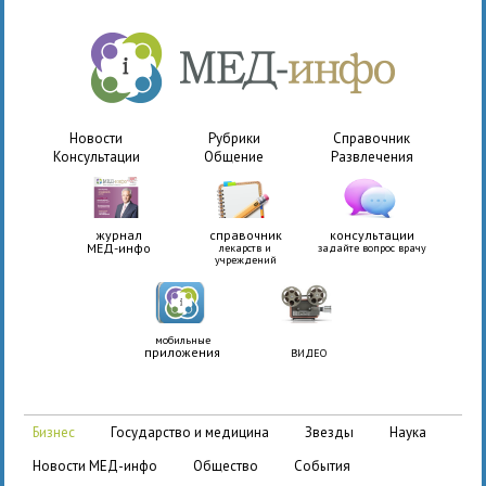
Новости
Рубрики
Справочник
Консультации
Общение
Развлечения
журнал
справочник
консультации
МЕД-инфо
лекарств и
задайте вопрос врачу
учреждений
мобильные
приложения
ВИДЕО
бизнес
государство и медицина
звезды
наука
новости МЕД-инфо
общество
события