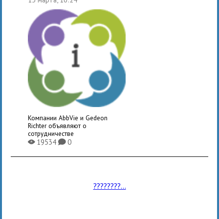
Компании AbbVie и Gedeon
Richter объявляют о
сотрудничестве
19534
0
X
K
????????...