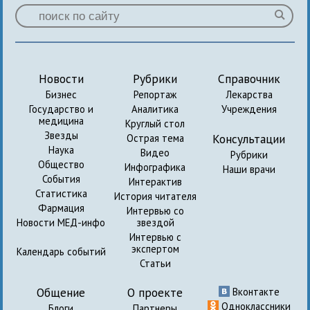
Новости
Рубрики
Справочник
Бизнес
Репортаж
Лекарства
Государство и
Аналитика
Учреждения
медицина
Круглый стол
Звезды
Консультации
Острая тема
Наука
Видео
Рубрики
Общество
Инфографика
Наши врачи
События
Интерактив
Статистика
История читателя
Фармация
Интервью со
Новости МЕД-инфо
звездой
Интервью с
экспертом
Календарь событий
Статьи
Общение
О проекте
Вконтакте
Одноклассники
Блоги
Партнеры