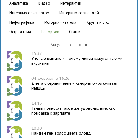
аналитика
видео
интерактив
интервью с экспертом
интервью со звездой
инфографика
история читателя
круглый стол
острая тема
репортаж
статьи
Актуальные новости
15:37
Ученые выяснили, почему чипсы кажутся такими
вкусными
04 февраля в 16:26
Диета с ограничением калорий омолаживает
мышцы
14:15
Танцы приносят такое же удовольствие, как
прибавка к зарплате
10:30
Найден ген волос цвета блонд