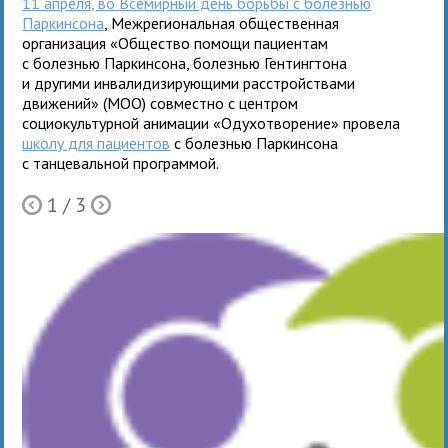
11 апреля, во Всемирный день борьбы с болезнью
Паркинсона
, Межрегиональная общественная
организация «Общество помощи пациентам
с болезнью Паркинсона, болезнью Гентингтона
и другими инвалидизирующими расстройствами
движений» (МОО) совместно с центром
социокультурной анимации «Одухотворение» провела
школу для пациентов
с болезнью Паркинсона
с танцевальной программой.
1
/ 3
Ò
Õ