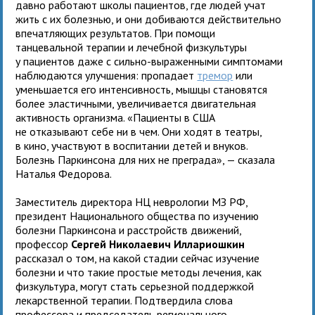
давно работают школы пациентов, где людей учат
жить с их болезнью, и они добиваются действительно
впечатляющих результатов. При помощи
танцевальной терапии и лечебной физкультуры
у пациентов даже с сильно-выраженными симптомами
наблюдаются улучшения: пропадает
тремор
или
уменьшается его интенсивность, мышцы становятся
более эластичными, увеличивается двигательная
активность организма. «Пациенты в США
не отказывают себе ни в чем. Они ходят в театры,
в кино, участвуют в воспитании детей и внуков.
Болезнь Паркинсона для них не преграда», — сказала
Наталья Федорова.
Заместитель директора НЦ неврологии МЗ РФ,
президент Национального общества по изучению
болезни Паркинсона и расстройств движений,
профессор
Сергей Николаевич Иллариошкин
рассказал о том, на какой стадии сейчас изучение
болезни и что такие простые методы лечения, как
физкультура, могут стать серьезной поддержкой
лекарственной терапии. Подтвердила слова
профессора и председатель регионального