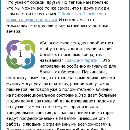
что узнают соседи, друзья. Но теперь нам понятно,
что мы можем все то же самое, что и другие люди.
Нам не стоит стесняться.
С болезнью Паркинсона
можно и нужно бороться
. И сегодня мы это
доказали», — поделились впечатлением участники
вечера.
«Во всем мире сегодня приобретает
особую популярность реабилитация
больных с помощью танца, так
называемая „
дансинг-терапия
“. Это
направление особенно актуально для
больных с болезнью Паркинсона,
поскольку замечено, что танцевальные движения под
музыку могут улучшить ходьбу, равновесие у таких
пациентов, не говоря уже о положительном влиянии
на психоэмоциональное состояние. Это дает больным
людям веру в завтрашний день, возвращает надежду
на лучшее. Именно поэтому мы организовали
танцевальные занятия для наших пациентов, которые
ведут профессиональные педагоги, имеющие опыт
работы с людьми с ограниченными возможностями.
В связи с этим отметить Всемирный день борьбы