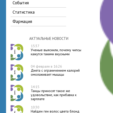
события
статистика
фармация
АКТУАЛЬНЫЕ НОВОСТИ
15:37
Ученые выяснили, почему чипсы
кажутся такими вкусными
04 февраля в 16:26
Диета с ограничением калорий
омолаживает мышцы
14:15
Танцы приносят такое же
удовольствие, как прибавка к
зарплате
10:30
Найден ген волос цвета блонд