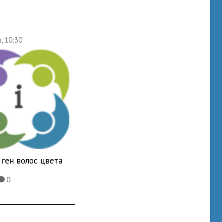
, 10:30
ген волос цвета
0
K