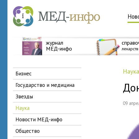
Нов
журнал
справо
МЕД-инфо
лекарств
наук
бизнес
До
государство и медицина
звезды
09 апр
наука
новости МЕД-инфо
общество