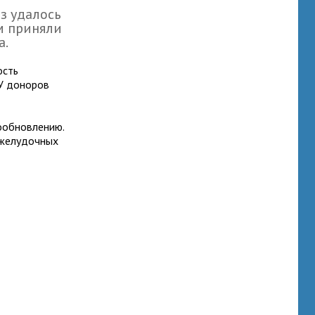
аз удалось
м приняли
а.
ость
 У доноров
мообновлению.
 желудочных