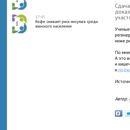
Сдача
доказ
участ
17:45
Кофе снижает риск инсульта среди
женского населения
Ученые
регене
ниже р
По мне
А это 
и кише
и
подже
Источн
Автор: