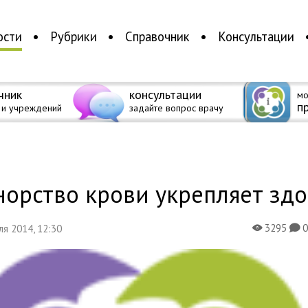
ости
Рубрики
Справочник
Консультации
чник
консультации
мо
п
 и учреждений
задайте вопрос врачу
а
норство крови укрепляет зд
3295
еля 2014, 12:30
X
K