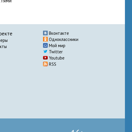
стями
оекте
Вконтакте
Одноклассники
неры
Мой мир
акты
Twitter
Youtube
RSS