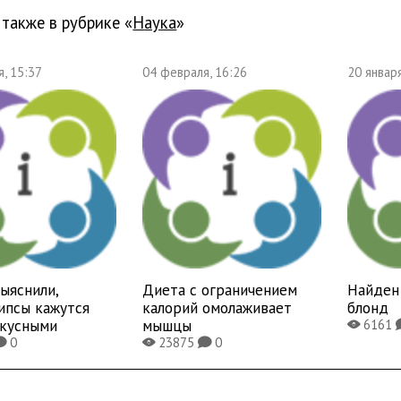
 также в рубрике «
наука
»
, 15:37
04 февраля, 16:26
20 января
ыяснили,
Диета с ограничением
Найден 
ипсы кажутся
калорий омолаживает
блонд
вкусными
мышцы
6161
X
0
23875
0
K
X
K