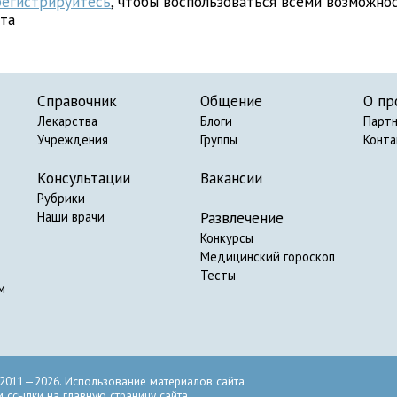
регистрируйтесь
, чтобы воспользоваться всеми возможно
йта
Справочник
Общение
О пр
Лекарства
Блоги
Парт
Учреждения
Группы
Конт
Консультации
Вакансии
Рубрики
Развлечение
Наши врачи
Конкурсы
Медицинский гороскоп
Тесты
м
2011—2026. Использование материалов сайта
ссылки на главную страницу сайта.