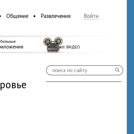
Общение
Развлечения
Войти
бильные
риложения
ВИДЕО
оровье
0