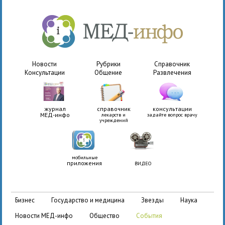
Новости
Рубрики
Справочник
Консультации
Общение
Развлечения
журнал
справочник
консультации
МЕД-инфо
лекарств и
задайте вопрос врачу
учреждений
мобильные
приложения
ВИДЕО
бизнес
государство и медицина
звезды
наука
новости МЕД-инфо
общество
события