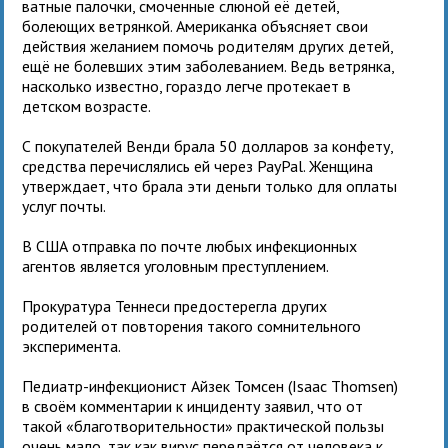
ватные палочки, смоченные слюной её детей,
болеющих ветрянкой. Американка объясняет свои
действия желанием помочь родителям других детей,
ещё не болевших этим заболеванием. Ведь ветрянка,
насколько известно, гораздо легче протекает в
детском возрасте.
С покупателей Венди брала 50 долларов за конфету,
средства перечислялись ей через PayPal. Женщина
утверждает, что брала эти деньги только для оплаты
услуг почты.
В США отправка по почте любых инфекционных
агентов является уголовным преступлением.
Прокуратура Теннеси предостерегла других
родителей от повторения такого сомнительного
эксперимента.
Педиатр-инфекционист Айзек Томсен (Isaac Thomsen)
в своём комментарии к инциденту заявил, что от
такой «благотворительности» практической пользы
очень мало, так как вирус передаётся от человека к