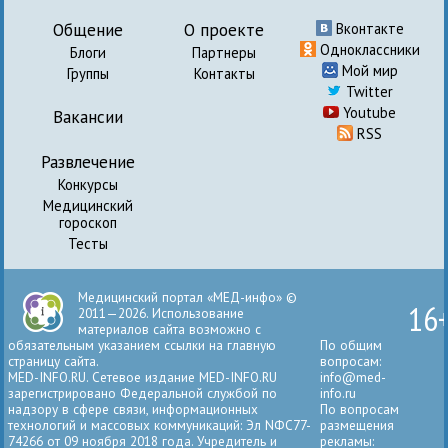
Общение
О проекте
Вконтакте
Одноклассники
Блоги
Партнеры
Мой мир
Группы
Контакты
Twitter
Youtube
Вакансии
RSS
Развлечение
Конкурсы
Медицинский
гороскоп
Тесты
Медицинский портал «МЕД-инфо» ©
16
2011—2026. Использование
материалов сайта возможно с
обязательным указанием ссылки на главную
По общим
страницу сайта.
вопросам:
MED-INFO.RU. Сетевое издание MED-INFO.RU
info@med-
зарегистрировано Федеральной службой по
info.ru
надзору в сфере связи, информационных
По вопросам
технологий и массовых коммуникаций: Эл NФС77-
размещения
74266 от 09 ноября 2018 года. Учредитель и
рекламы: