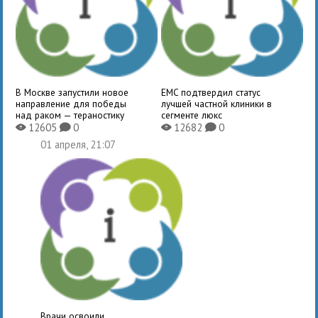
В Москве запустили новое
EMC подтвердил статус
направление для победы
лучшей частной клиники в
над раком — тераностику
сегменте люкс
12605
0
12682
0
X
K
X
K
01 апреля, 21:07
Врачи освоили