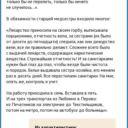
только бы не перелить, только бы ничего
не случилось...».
В обязанности старшей медсестры входило многое:
«Лекарство приносила на своем горбу, выписывала
порционники, отчетность вела, за сестрами (их было
от десяти до пятнадцати) следила, как они дежурство
вели, все ли правильно делают. Сложнее всего было
с выдачей лекарств, содержащих наркотические
вещества. Строжайшая отчетность! И за санитарками
нужен был глаз да глаз, чтобы везде были чистота
и порядок. Белье выдавала сестра-хозяйка, его меняли
раз в десять дней. Все перестилали санитарки. На мне,
опять же, контроль и учет.
На работу приходила в семь. Вставала в пять.
И на трех транспортах из Люблино в Перово:
из Печатников на электричке до Текстильщиков,
потом на метро, потом на автобусе до больницы».
Из характеристики: