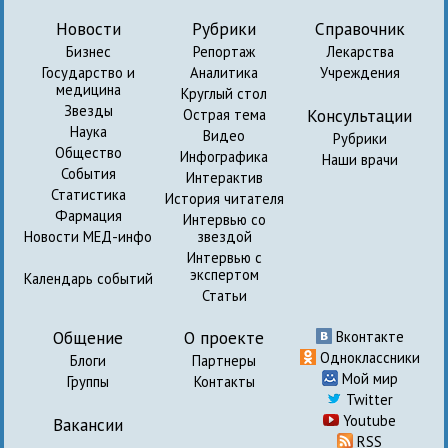
Новости
Рубрики
Справочник
Бизнес
Репортаж
Лекарства
Государство и
Аналитика
Учреждения
медицина
Круглый стол
Звезды
Консультации
Острая тема
Наука
Видео
Рубрики
Общество
Инфографика
Наши врачи
События
Интерактив
Статистика
История читателя
Фармация
Интервью со
Новости МЕД-инфо
звездой
Интервью с
экспертом
Календарь событий
Статьи
Общение
О проекте
Вконтакте
Одноклассники
Блоги
Партнеры
Мой мир
Группы
Контакты
Twitter
Youtube
Вакансии
RSS