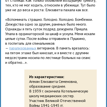
от столицы. Как только объявляли воздушную тревогу,
тех, кто не мог ходить, относили в убежище. Тут было
уже не до веса и роста: Елизавета пахала как все.
«Вспоминать страшно. Голодно. Холодно. Бомбежки.
Дежурства одно за другим, раненых было много.
Однажды я пять суток подряд дежурила. Пришла.
Упала в ординаторской за шкаф и уснула. Меня искали
целые сутки. После войны отправили в Пушкино,
в госпиталь для спинальников
—
парализованных
ветеранов. В память врезалось:
на пятом этаже был кинозал, и я вместе с другими
медсестрами носила по лестнице больных на сеанс
и обратно...».
Из характеристики:
Агекян Елизавета Семеновна,
образование среднее.
В 1939 г. окончила Котельническую
школу медицинских сестер.
Участник Великой Отечественной
Войны 1941-1945 гг.