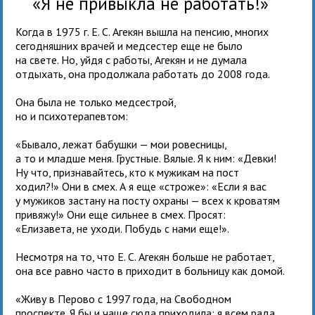
«Я не привыкла не работать!»
Когда в 1975 г. Е. С. Агекян вышла на пенсию, многих
сегодняшних врачей и медсестер еще не было
на свете. Но, уйдя с работы, Агекян и не думала
отдыхать, она продолжала работать до 2008 года.
Она была не только медсестрой,
но и психотерапевтом:
«Бывало, лежат бабушки — мои ровесницы,
а то и младше меня. Грустные. Вялые. Я к ним: «Девки!
Ну что, признавайтесь, кто к мужикам на пост
ходил?!» Они в смех. А я еще «строже»: «Если я вас
у мужиков застану на посту охраны — всех к кроватям
привяжу!» Они еще сильнее в смех. Просят:
«Елизавета, не уходи. Побудь с нами еще!».
Несмотря на то, что Е. С. Агекян больше не работает,
она все равно часто в приходит в больницу как домой.
«Живу в Перово с 1997 года, на Свободном
проспекте. Я бы и чаще сюда приходила: я всем рада,