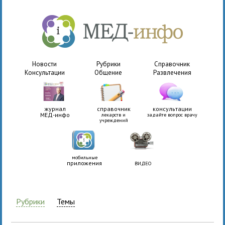
Новости
Рубрики
Справочник
Консультации
Общение
Развлечения
журнал
справочник
консультации
МЕД-инфо
лекарств и
задайте вопрос врачу
учреждений
мобильные
приложения
ВИДЕО
Рубрики
Темы