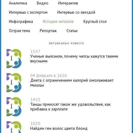
аналитика
видео
интерактив
интервью с экспертом
интервью со звездой
инфографика
история читателя
круглый стол
острая тема
репортаж
статьи
Актуальные новости
15:37
Ученые выяснили, почему чипсы кажутся такими
вкусными
04 февраля в 16:26
Диета с ограничением калорий омолаживает
мышцы
14:15
Танцы приносят такое же удовольствие, как
прибавка к зарплате
10:30
Найден ген волос цвета блонд