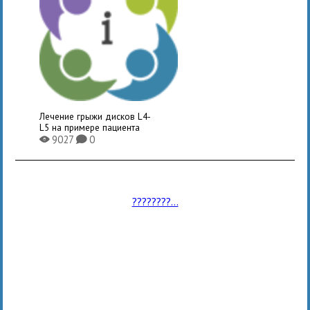
Лечение грыжи дисков L4-
L5 на примере пациента
9027
0
X
K
????????...