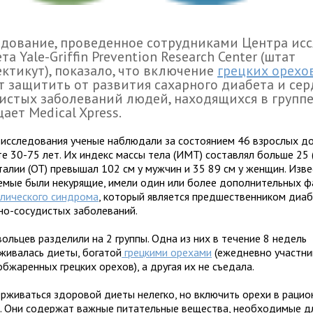
дование, проведенное сотрудниками Центра ис
та Yale-Griffin Prevention Research Center (штат
ктикут), показало, что включение
грецких орехо
 защитить от развития сахарного диабета и сер
истых заболеваний людей, находящихся в группе
ает Medical Xpress.
 исследования ученые наблюдали за состоянием 46 взрослых д
е 30-75 лет. Их индекс массы тела (ИМТ) составлял больше 25 
алии (ОТ) превышал 102 см у мужчин и 35 89 см у женщин. Изве
емые были некурящие, имели один или более дополнительных ф
лического синдрома
, который является предшественником диаб
но-сосудистых заболеваний.
ольцев разделили на 2 группы. Одна из них в течение 8 недель
живалась диеты, богатой
грецкими орехами
(ежедневно участни
обжаренных грецких орехов), а другая их не съедала.
рживаться здоровой диеты нелегко, но включить орехи в рацион
. Они содержат важные питательные вещества, необходимые дл