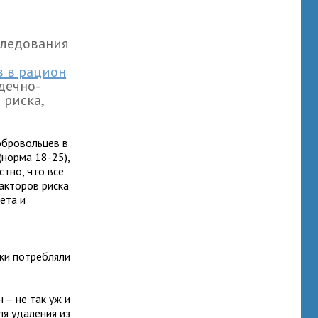
следования
в в рацион
дечно-
 риска,
обровольцев в
(норма 18-25),
стно, что все
акторов риска
ета и
ки потребляли
 – не так уж и
я удаления из