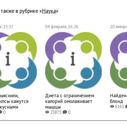
 также в рубрике «
наука
»
, 15:37
04 февраля, 16:26
20 января
ыяснили,
Диета с ограничением
Найден 
ипсы кажутся
калорий омолаживает
блонд
вкусными
мышцы
6161
X
0
23875
0
K
X
K