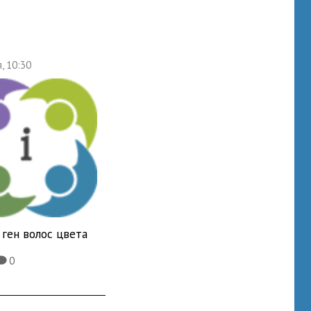
, 10:30
ген волос цвета
0
K