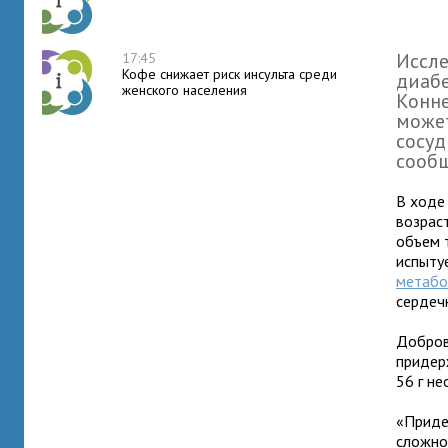
Иссле
17:45
Кофе снижает риск инсульта среди
диабе
женского населения
Конне
может
сосуд
сообщ
В ходе
возраст
объем т
испыту
метабо
сердеч
Добров
придер
56 г не
«Приде
сложно