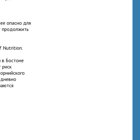
ее опасно для
ют продолжить
 Nutrition.
 в Бостоне
 риск
форнийского
едневно
шаются