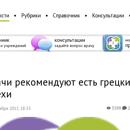
ости
Рубрики
Справочник
Консультации
чник
консультации
мо
п
 и учреждений
задайте вопрос врачу
а
ачи рекомендуют есть грецк
ехи
5399
тября 2013, 18:35
X
K