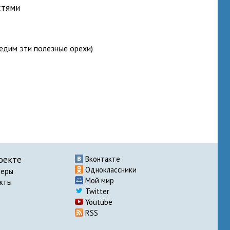
стями
 едим эти полезные орехи)
оекте
Вконтакте
Одноклассники
неры
Мой мир
акты
Twitter
Youtube
RSS