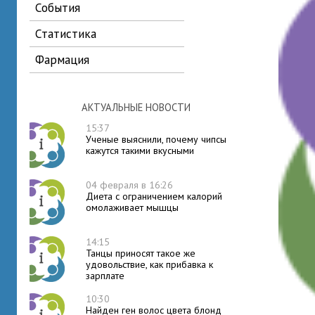
события
статистика
фармация
АКТУАЛЬНЫЕ НОВОСТИ
15:37
Ученые выяснили, почему чипсы
кажутся такими вкусными
04 февраля в 16:26
Диета с ограничением калорий
омолаживает мышцы
14:15
Танцы приносят такое же
удовольствие, как прибавка к
зарплате
10:30
Найден ген волос цвета блонд