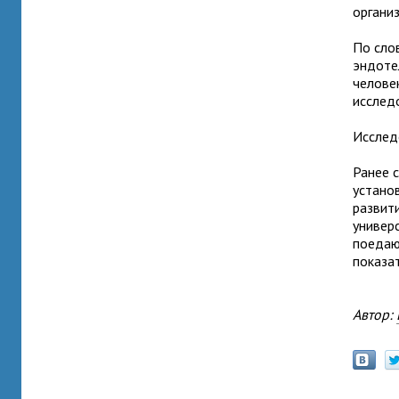
органи
По сло
эндоте
челове
исслед
Исследо
Ранее 
устано
развит
универ
поедаю
показа
Автор: