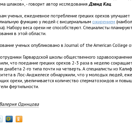
зма шлаков», - говорит автор исследования
Дэвид Кац
.
вам ученых, ежедневное потребление грецких орехов улучшает
лиальную функцию у людей с висцериальным
ожирением
(наибол
ка). Набору веса орехи не способствуют. Специалисты планиру
ования в этой области.
вание ученых опубликовано в Journal of the American College of
сотрудники Гарвардской школы общественного здравоохранения
вили, что поедание грецких орехов 2-3 раза в неделю сокращает
ия диабета 2-го типа почти на четверть. А специалисты из Кали
ситета в Лос-Анджелесе обнаружили, что у молодых людей, еж
щих орехи, увеличивается количество сперматозоидов и повы
тели фертильности.
Валерия Одинцова