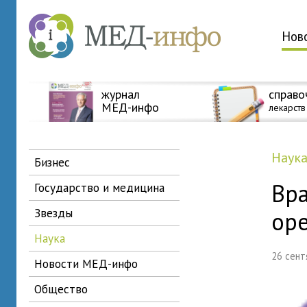
Нов
журнал
справо
МЕД-инфо
лекарств
наук
бизнес
Вр
государство и медицина
звезды
ор
наука
26 сен
новости МЕД-инфо
общество