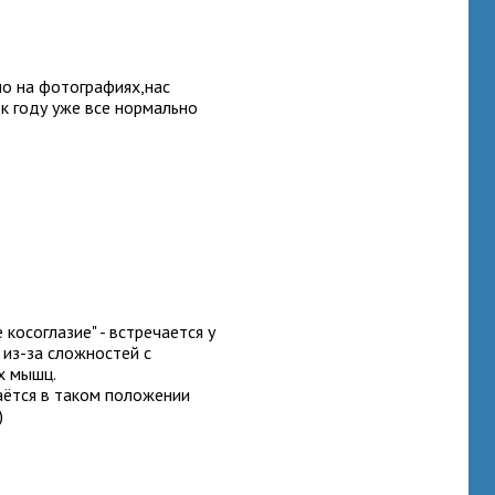
но на фотографиях,нас
,к году уже все нормально
косоглазие" - встречается у
 из-за сложностей с
х мышц.
таётся в таком положении
)