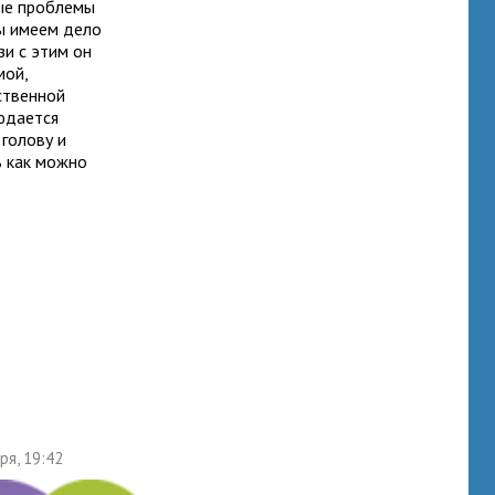
ные проблемы
мы имеем дело
и с этим он
мой,
ственной
людается
 голову и
ь как можно
ря, 19:42