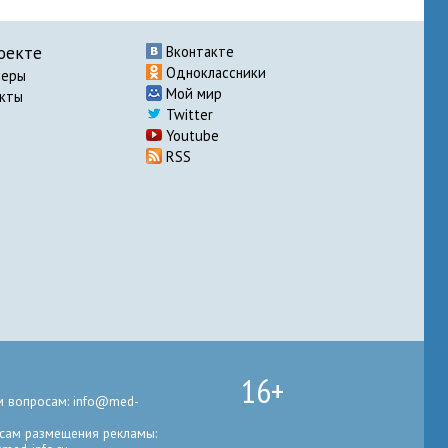
оекте
Вконтакте
Одноклассники
неры
Мой мир
акты
Twitter
Youtube
RSS
16+
 вопросам: info@med-
сам размещения рекламы: