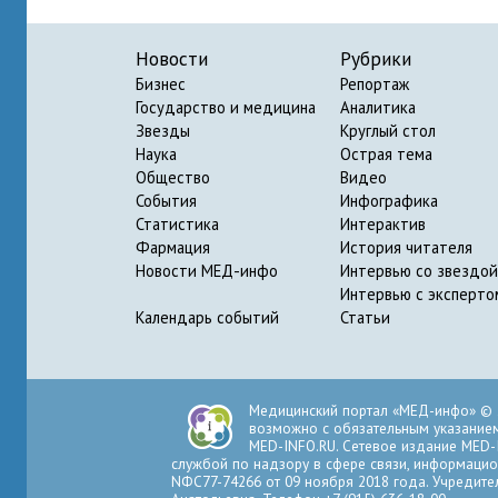
Новости
Рубрики
Бизнес
Репортаж
Государство и медицина
Аналитика
Звезды
Круглый стол
Наука
Острая тема
Общество
Видео
События
Инфографика
Статистика
Интерактив
Фармация
История читателя
Новости МЕД-инфо
Интервью со звездой
Интервью с эксперто
Календарь событий
Статьи
Медицинский портал «МЕД-инфо» © 
возможно с обязательным указанием 
MED-INFO.RU. Сетевое издание MED-
службой по надзору в сфере связи, информацио
NФС77-74266 от 09 ноября 2018 года. Учредите