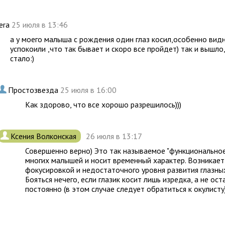
iera
25 июля в 13:46
а у моего малыша с рождения один глаз косил,особенно вид
успокоили ,что так бывает и скоро все пройдет) так и вышло
стало:)
.
Простозвезда
25 июля в 16:00
Как здорово, что все хорошо разрешилось)))
.
Ксения Волконская
26 июля в 13:17
Совершенно верно) Это так называемое "функциональное 
многих малышей и носит временный характер. Возникает
фокусировкой и недостаточного уровня развития глазны
Бояться нечего, если глазик косит лишь изредка, а не ос
постоянно (в этом случае следует обратиться к окулисту