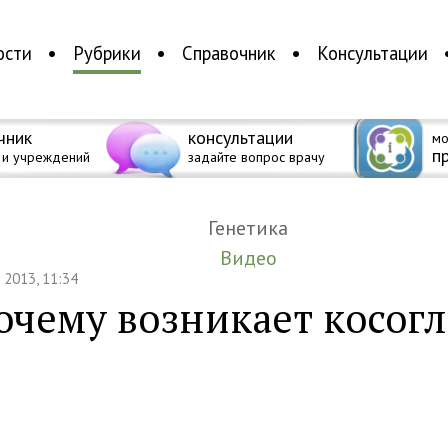
ости
Рубрики
Справочник
Консультации
чник
консультации
мо
п
 и учреждений
задайте вопрос врачу
Генетика
Видео
я 2013, 11:34
очему возникает косогл