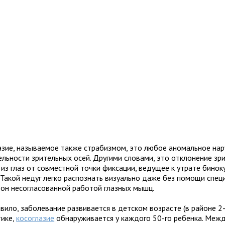
азие, называемое также страбизмом, это любое аномальное на
ельности зрительных осей. Другими словами, это отклонение зр
 из глаз от совместной точки фиксации, ведущее к утрате бинок
. Такой недуг легко распознать визуально даже без помощи специ
 он несогласованной работой глазных мышц.
вило, заболевание развивается в детском возрасте (в районе 2-
тике,
косоглазие
обнаруживается у каждого 50-го ребенка. Межд