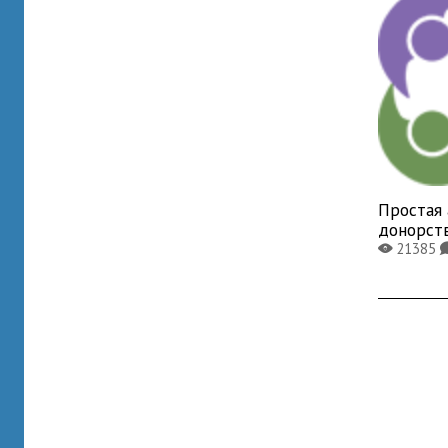
Простая 
донорст
21385
X