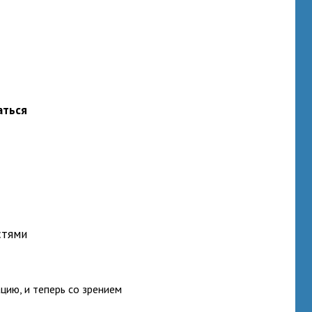
аться
стями
цию, и теперь со зрением