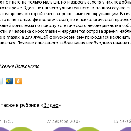
ют от него не только малыши, но и взрослые, хотя у них подоб
аются реже. Здесь нет ничего удивительного: в данном случае 
ктом зрения, который очень хорошо заметен окружающим. В связ
стать не только физиологической, но и психологической пробле
ющей комплексы по поводу эстетического несовершенства соб
сти. У человека с косоглазием нарушается острота зрения, наб
 в глазах, а для лучшей фокусировки ему приходится наклонять
иваться. Лечение описанного заболевания необходимо начинат
.
Ксения Волконская
 также в рубрике «
Видео
»
, 17:52
27 декабря, 20:02
13 декаб