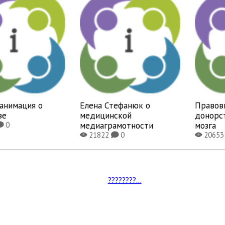
анимация о
Елена Стефанюк о
Правов
ве
медицинской
донорс
медиаграмотности
мозга
0
K
21822
0
2065
X
K
X
????????...