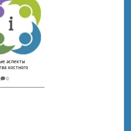
ые аспекты
тва костного
3
0
K