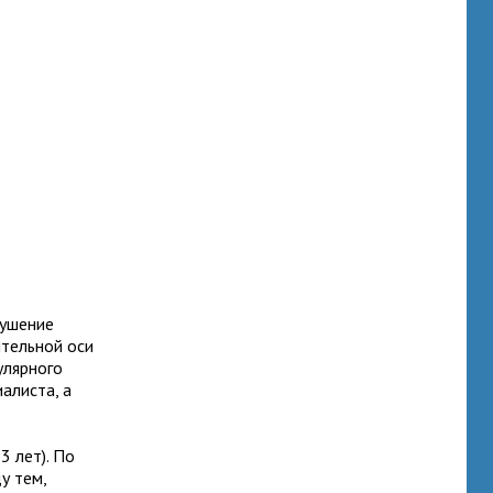
рушение
ительной оси
улярного
алиста, а
3 лет). По
у тем,