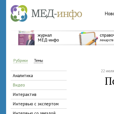
Нов
журнал
справо
МЕД-инфо
лекарств
Рубрики
Темы
22 июл
аналитика
П
видео
интерактив
интервью с экспертом
интервью со звездой