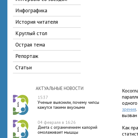
инфографика
история читателя
круглый стол
острая тема
репортаж
статьи
АКТУАЛЬНЫЕ НОВОСТИ
Косогл
паралл
15:37
Ученые выяснили, почему чипсы
одного
кажутся такими вкусными
зрения
вызван
04 февраля в 16:26
Диета с ограничением калорий
Как пра
омолаживает мышцы
статис