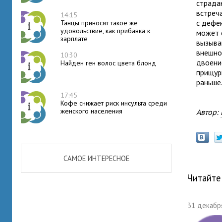
страда
встреч
14:15
с дефе
Танцы приносят такое же
удовольствие, как прибавка к
может 
зарплате
вызыва
внешно
10:30
двоение
Найден ген волос цвета блонд
прищур
раньше
17:45
Кофе снижает риск инсульта среди
женского населения
Автор:
САМОЕ ИНТЕРЕСНОЕ
Читайте
31 декабря