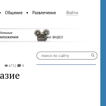
Общение
Развлечения
Войти
бильные
риложения
ВИДЕО
6732
4
X
K
азие