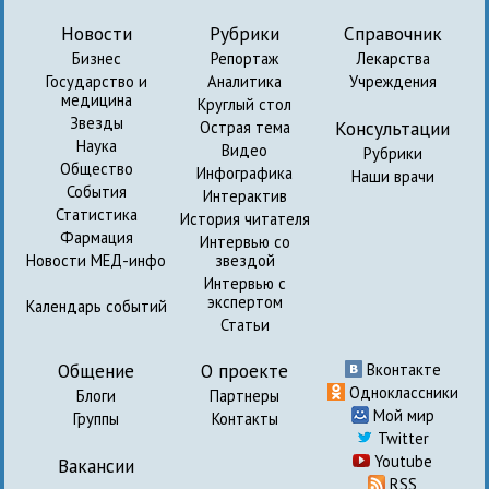
Новости
Рубрики
Справочник
Бизнес
Репортаж
Лекарства
Государство и
Аналитика
Учреждения
медицина
Круглый стол
Звезды
Консультации
Острая тема
Наука
Видео
Рубрики
Общество
Инфографика
Наши врачи
События
Интерактив
Статистика
История читателя
Фармация
Интервью со
Новости МЕД-инфо
звездой
Интервью с
экспертом
Календарь событий
Статьи
Общение
О проекте
Вконтакте
Одноклассники
Блоги
Партнеры
Мой мир
Группы
Контакты
Twitter
Youtube
Вакансии
RSS