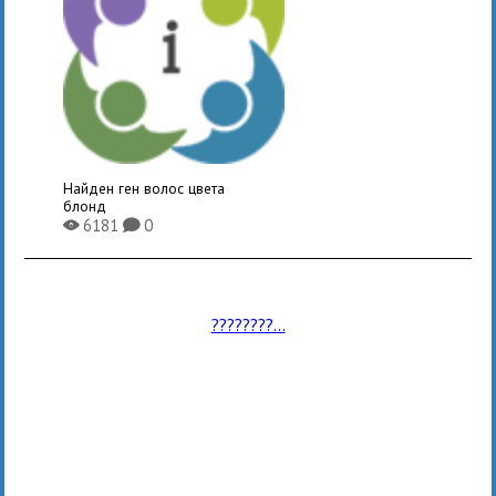
Найден ген волос цвета
блонд
6181
0
X
K
????????...