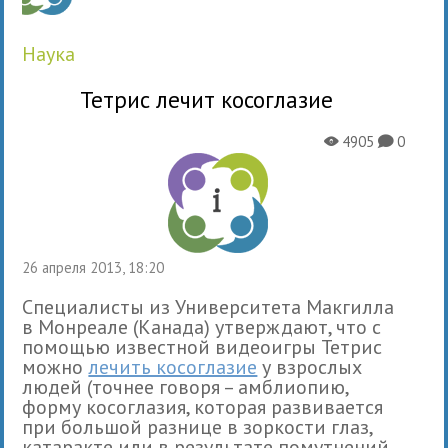
наука
Тетрис лечит косоглазие
4905
0
X
K
26 апреля 2013, 18:20
Специалисты из Университета Макгилла
в Монреале (Канада) утверждают, что с
помощью известной видеоигры Тетрис
можно
лечить косоглазие
у взрослых
людей (точнее говоря – амблиопию,
форму косоглазия, которая развивается
при большой разнице в зоркости глаз,
катаракте или в результате помутнений