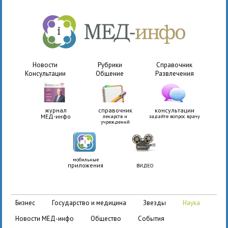
Новости
Рубрики
Справочник
Консультации
Общение
Развлечения
журнал
справочник
консультации
МЕД-инфо
лекарств и
задайте вопрос врачу
учреждений
мобильные
приложения
ВИДЕО
бизнес
государство и медицина
звезды
наука
новости МЕД-инфо
общество
события