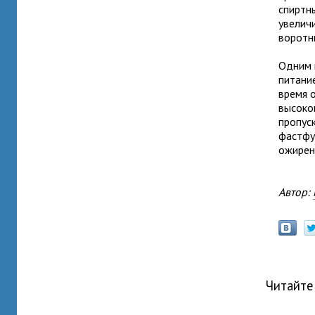
спиртн
увелич
воротн
Одним 
питани
время 
высоко
пропус
фастфу
ожирен
Автор:
Читайте