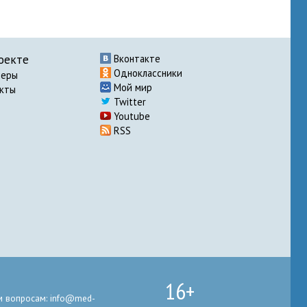
оекте
Вконтакте
Одноклассники
неры
Мой мир
акты
Twitter
Youtube
RSS
16+
 вопросам: info@med-