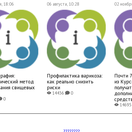
, 18:06
06 августа, 10:28
02 ноябр
рафия:
Профилактика варикоза:
Почти 
тический метод
как реально снизить
из Курс
вания свищевых
риски
получат
дополн
14436
0
X
K
средст
0
K
1469
X
????????...