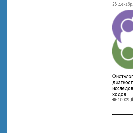
23 декабря
Фистулог
диагнос
исследо
ходов
10009
X