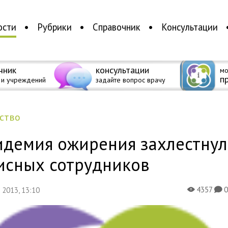
ости
Рубрики
Справочник
Консультации
чник
консультации
мо
п
 и учреждений
задайте вопрос врачу
ество
идемия ожирения захлестнул
исных сотрудников
4357
я 2013, 13:10
X
K