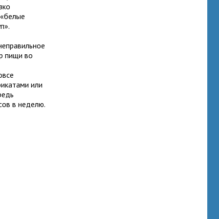
зко
 «белые
п».
неправильное
р пищи во
овсе
рикатами или
редь
ов в неделю.