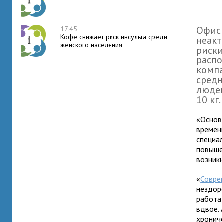
Офисн
17:45
Кофе снижает риск инсульта среди
неакт
женского населения
риск
распо
компа
средн
людей
10 кг.
«Основ
времен
специа
повыше
возник
«
Совре
нездор
работа
вдвое.
хронич