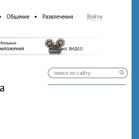
Общение
Развлечения
Войти
бильные
риложения
ВИДЕО
а
0