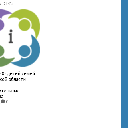
я, 21:04
700 детей семей
кой области
ительные
ва
5
0
K