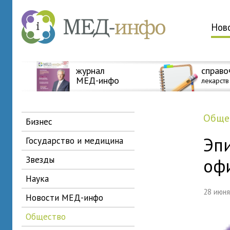
Нов
журнал
справо
МЕД-инфо
лекарств
общ
бизнес
Эп
государство и медицина
звезды
оф
наука
28 июн
новости МЕД-инфо
общество