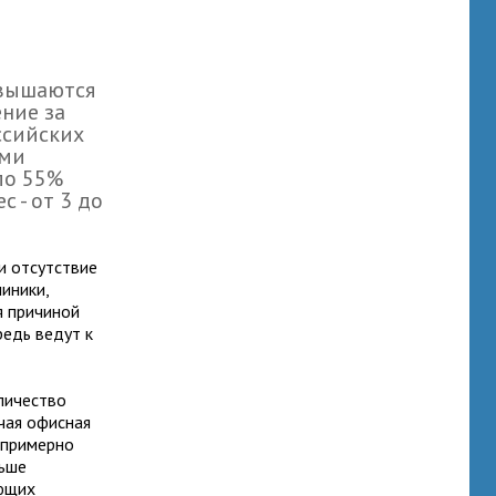
овышаются
ение за
ссийских
ами
ло 55%
 - от 3 до
и отсутствие
иники,
я причиной
редь ведут к
личество
ячая офисная
 примерно
льше
яющих