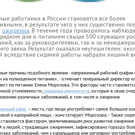
ые работники в России становятся все более
ивными, в результате чего у них существенно п
и
ожирения
. В течение года проводилось наблюд
рядком дня и питанием свыше 500 служащих ро
ний, как за руководителями, так и за менеджер
его звена. Результат оказался неутешителен: око
 вследствие сидячей работы набрали лишний вес
ные причины подобного явления - напряженный рабочий график 
и на полноценное питание», - отмечает генеральный директор кл
лист по питанию Елена Морозова. Эти факторы часто становятс
нной утомляемости,
снижения иммунитета
, которые в свою оче
новению различных заболеваний, в том числе и ожирения.
менный офис
– место, где люди употребляют самое большое ко
овой и калорийной пищи, - констатирует Морозова. - Также сид
 становится фактором, увеличивающим риск развития ожирения
 А у людей, страдающих ожирением, зафиксировано гораздо бо
еских заболеваний, чем у курильщиков или регулярно употребл