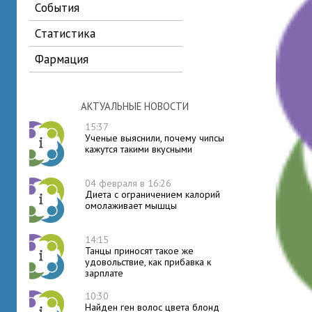
события
статистика
фармация
АКТУАЛЬНЫЕ НОВОСТИ
15:37
Ученые выяснили, почему чипсы
кажутся такими вкусными
04 февраля в 16:26
Диета с ограничением калорий
омолаживает мышцы
14:15
Танцы приносят такое же
удовольствие, как прибавка к
зарплате
10:30
Найден ген волос цвета блонд