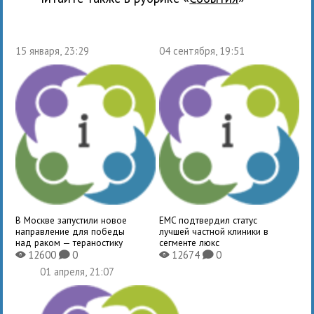
15 января, 23:29
04 сентября, 19:51
В Москве запустили новое
EMC подтвердил статус
направление для победы
лучшей частной клиники в
над раком — тераностику
сегменте люкс
12600
0
12674
0
X
K
X
K
01 апреля, 21:07