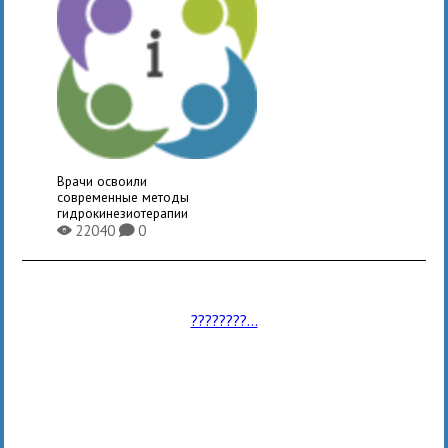
Врачи освоили
современные методы
гидрокинезиотерапии
22040
0
X
K
????????...