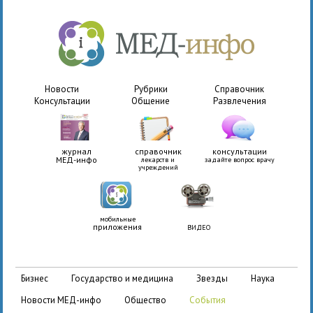
Новости
Рубрики
Справочник
Консультации
Общение
Развлечения
журнал
справочник
консультации
МЕД-инфо
лекарств и
задайте вопрос врачу
учреждений
мобильные
приложения
ВИДЕО
бизнес
государство и медицина
звезды
наука
новости МЕД-инфо
общество
события