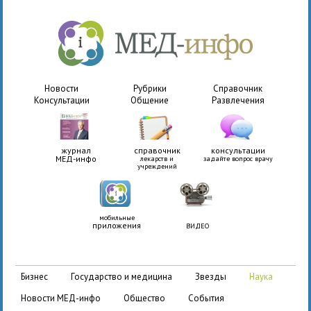
Новости
Рубрики
Справочник
Консультации
Общение
Развлечения
журнал
справочник
консультации
МЕД-инфо
лекарств и
задайте вопрос врачу
учреждений
мобильные
приложения
ВИДЕО
бизнес
государство и медицина
звезды
наука
новости МЕД-инфо
общество
события