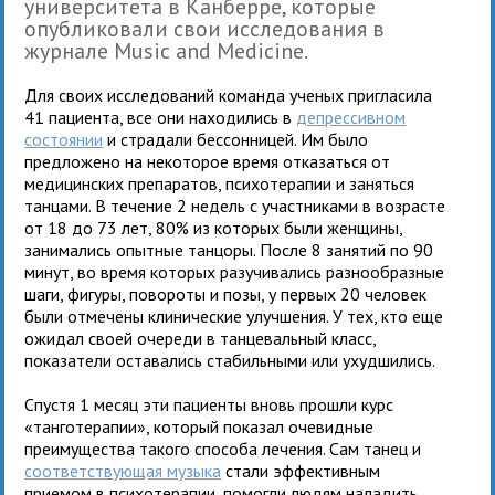
университета в Канберре, которые
опубликовали свои исследования в
журнале Мusic and Medicine.
Для своих исследований команда ученых пригласила
41 пациента, все они находились в
депрессивном
состоянии
и страдали бессонницей. Им было
предложено на некоторое время отказаться от
медицинских препаратов, психотерапии и заняться
танцами. В течение 2 недель с участниками в возрасте
от 18 до 73 лет, 80% из которых были женщины,
занимались опытные танцоры. После 8 занятий по 90
минут, во время которых разучивались разнообразные
шаги, фигуры, повороты и позы, у первых 20 человек
были отмечены клинические улучшения. У тех, кто еще
ожидал своей очереди в танцевальный класс,
показатели оставались стабильными или ухудшились.
Спустя 1 месяц эти пациенты вновь прошли курс
«танготерапии», который показал очевидные
преимущества такого способа лечения. Сам танец и
соответствующая музыка
стали эффективным
приемом в психотерапии, помогли людям наладить