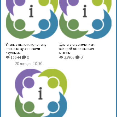
Ученые выяснили, почему
Диета с ограничением
чипсы кажутся такими
калорий омолаживает
вкусными
мышцы
13644
0
23906
0
X
K
X
K
20 января, 10:30