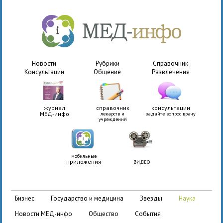
Новости
Рубрики
Справочник
Консультации
Общение
Развлечения
журнал
справочник
консультации
МЕД-инфо
лекарств и
задайте вопрос врачу
учреждений
мобильные
приложения
ВИДЕО
бизнес
государство и медицина
звезды
наука
новости МЕД-инфо
общество
события