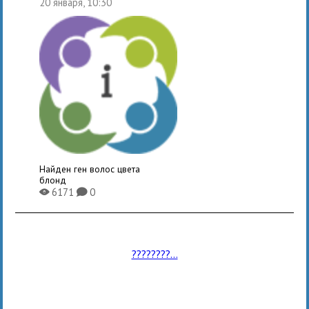
20 января, 10:30
Найден ген волос цвета
блонд
6171
0
X
K
????????...