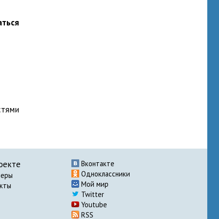
аться
стями
оекте
Вконтакте
Одноклассники
неры
Мой мир
акты
Twitter
Youtube
RSS