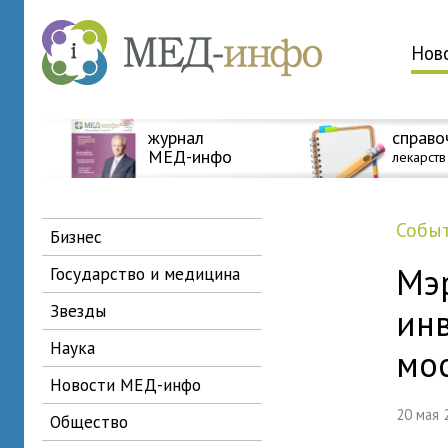
Нов
журнал
справо
МЕД-инфо
лекарств
собы
бизнес
Мэ
государство и медицина
звезды
инв
наука
мо
новости МЕД-инфо
20 мая
общество