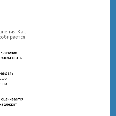
нения. Как
собирается
охранение
трасли стать
равдать
рошо
ично
 оценивается
инадлежит