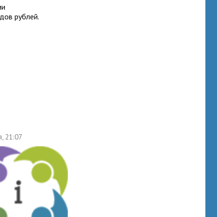
ии
дов рублей.
я, 21:07