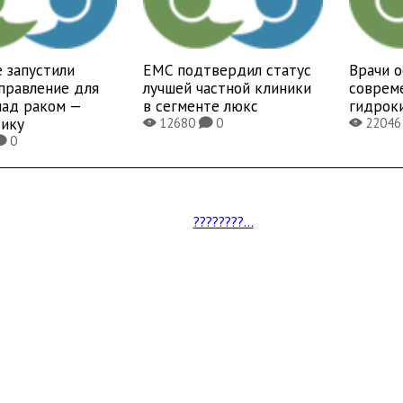
 запустили
EMC подтвердил статус
Врачи 
правление для
лучшей частной клиники
соврем
над раком —
в сегменте люкс
гидрок
тику
12680
0
2204
X
K
X
0
K
????????...