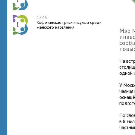
17:45
Кофе снижает риск инсульта среди
женского населения
Мэр М
инвес
сообщ
повыс
На вст
столиц
одной 
У Моск
чаяния
оснащё
подгот
По сло
в 8 ми
частны