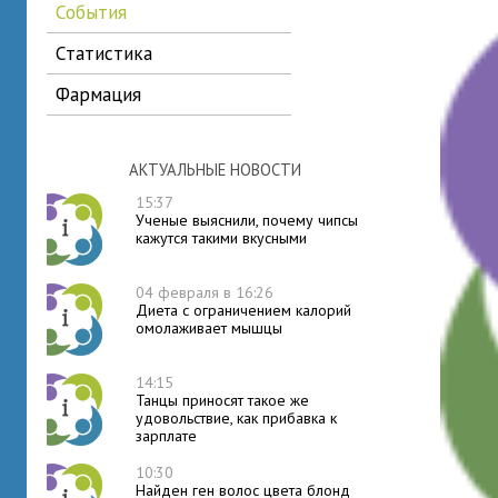
события
статистика
фармация
АКТУАЛЬНЫЕ НОВОСТИ
15:37
Ученые выяснили, почему чипсы
кажутся такими вкусными
04 февраля в 16:26
Диета с ограничением калорий
омолаживает мышцы
14:15
Танцы приносят такое же
удовольствие, как прибавка к
зарплате
10:30
Найден ген волос цвета блонд