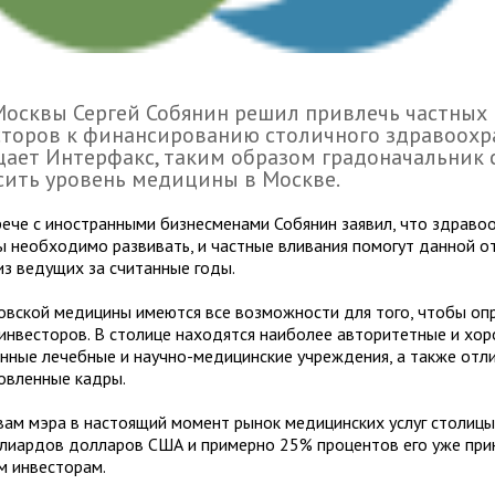
осквы Сергей Собянин решил привлечь частных
торов к финансированию столичного здравоохра
ает Интерфакс, таким образом градоначальник 
ить уровень медицины в Москве.
рече с иностранными бизнесменами Собянин заявил, что здраво
ы необходимо развивать, и частные вливания помогут данной о
из ведущих за считанные годы.
овской медицины имеются все возможности для того, чтобы оп
 инвесторов. В столице находятся наиболее авторитетные и хо
нные лечебные и научно-медицинские учреждения, а также отл
овленные кадры.
вам мэра в настоящий момент рынок медицинских услуг столицы
ллиардов долларов США и примерно 25% процентов его уже пр
м инвесторам.