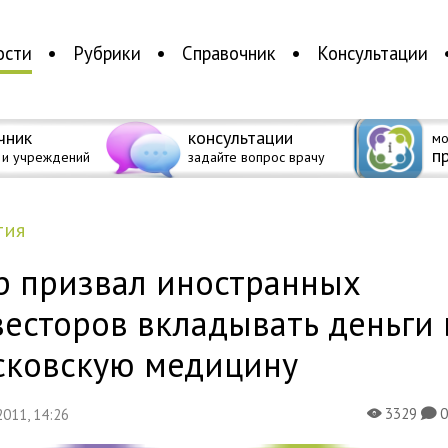
ости
Рубрики
Справочник
Консультации
чник
консультации
мо
п
 и учреждений
задайте вопрос врачу
тия
р призвал иностранных
есторов вкладывать деньги 
сковскую медицину
3329
 2011, 14:26
X
K