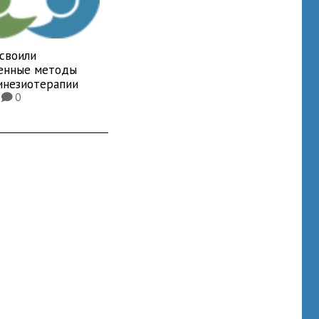
освоили
енные методы
инезиотерапии
6
0
K