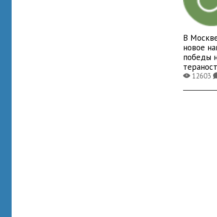
В Москве
новое на
победы 
теранос
12603
X