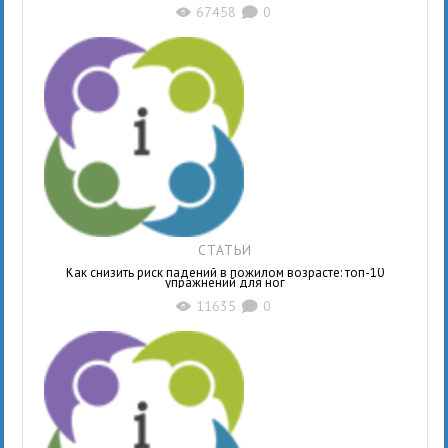
67458
0
X
K
СТАТЬИ
Как снизить риск падений в пожилом возрасте: топ-10
упражнений для ног
11635
0
X
K