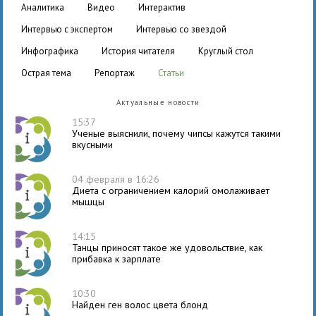
аналитика
видео
интерактив
интервью с экспертом
интервью со звездой
инфографика
история читателя
круглый стол
острая тема
репортаж
статьи
Актуальные новости
15:37
Ученые выяснили, почему чипсы кажутся такими
вкусными
04 февраля в 16:26
Диета с ограничением калорий омолаживает
мышцы
14:15
Танцы приносят такое же удовольствие, как
прибавка к зарплате
10:30
Найден ген волос цвета блонд