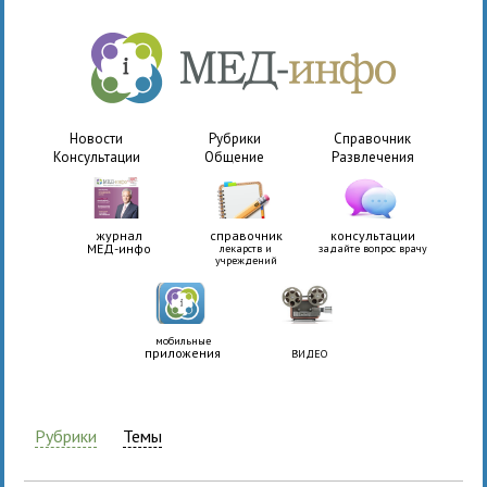
Новости
Рубрики
Справочник
Консультации
Общение
Развлечения
журнал
справочник
консультации
МЕД-инфо
лекарств и
задайте вопрос врачу
учреждений
мобильные
приложения
ВИДЕО
Рубрики
Темы