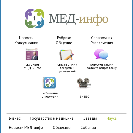
Новости
Рубрики
Справочник
Консультации
Общение
Развлечения
журнал
справочник
консультации
МЕД-инфо
лекарств и
задайте вопрос врачу
учреждений
мобильные
приложения
ВИДЕО
бизнес
государство и медицина
звезды
наука
новости МЕД-инфо
общество
события