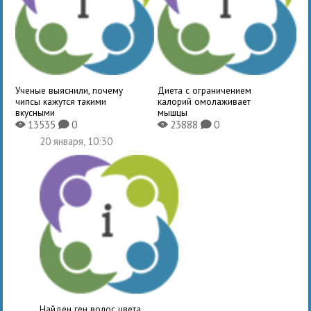
Ученые выяснили, почему
Диета с ограничением
чипсы кажутся такими
калорий омолаживает
вкусными
мышцы
13535
0
23888
0
X
K
X
K
20 января, 10:30
Найден ген волос цвета