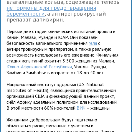
влагалищные кольца, содержащие теперь
не гормоны для предотвращения
беременности
, а антиретровирусный
препарат дапивирин.
Первые две стадии клинических испытаний прошли в
Кении, Малави, Руанде и ЮАР. Они показали
безопасность вагинального применения
геля
с
антиретровирусным препаратом, а также реальную
возможность использовать его ежедневно. Финальная
стадия испытаний охватит 3 500 женщин из Малави,
Южно-Африканской Республики
, Уганды, Руанды,
Замбии и Зимбабве в возрасте от 18 до 40 лет.
Национальный институт здоровья (U.S. National
Institutes of Health), являющийся правительственной
организацией США и финансирующий данный проект,
счёл Африку идеальным полигоном для исследований.
В этой местности 60% носителей
ВИЧ
– женщины.
Женщинам-добровольцам будут тщательно
объясняться риски, связанные с участием в
исследовании и выгоды, от него получаемые. Дело в