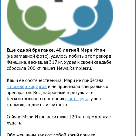
Еще одной британке, 40-летней Мэри Итон
(на заглавной фото), удалось побить этот рекорд.
Женщина, весившая 317 кг, худея к своей свадьбе,
сбросила 200 кг, пишет News.Rambler.ru.
Как и ее соотечественица, Мэри не прибегала
к помощи хирургов
и не принимала специальных
препаратов. Вес, набранный в результате
бесконтрольного поедания
фаст-фуда
, ушел
с помощью диеты и фитнеса.
Сейчас Мэри Итон весит уже 120 кг и продолжает
худеть.
Обе женщины являют собой яркий пример