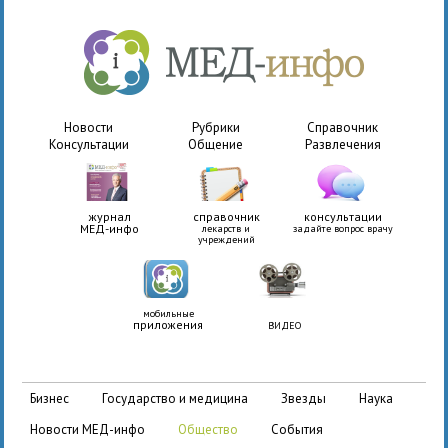
Новости
Рубрики
Справочник
Консультации
Общение
Развлечения
журнал
справочник
консультации
МЕД-инфо
лекарств и
задайте вопрос врачу
учреждений
мобильные
приложения
ВИДЕО
бизнес
государство и медицина
звезды
наука
новости МЕД-инфо
общество
события