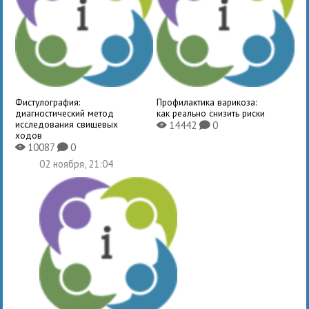
Фистулография:
Профилактика варикоза:
диагностический метод
как реально снизить риски
исследования свищевых
14442
0
X
K
ходов
10087
0
X
K
02 ноября, 21:04