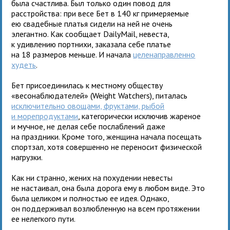
была счастлива. Был только один повод для
расстройства: при весе Бет в 140 кг примеряемые
ею свадебные платья сидели на ней не очень
элегантно. Как сообщает DailyMail, невеста,
к удивлению портнихи, заказала себе платье
на 18 размеров меньше. И начала
целенаправленно
худеть
.
Бет присоединилась к местному обществу
«весонаблюдателей» (Weight Watchers), питалась
исключительно овощами, фруктами, рыбой
и морепродуктами
, категорически исключив жареное
и мучное, не делая себе послаблений даже
на праздники. Кроме того, женщина начала посещать
спортзал, хотя совершенно не переносит физической
нагрузки.
Как ни странно, жених на похудении невесты
не настаивал, она была дорога ему в любом виде. Это
была целиком и полностью ее идея. Однако,
он поддерживал возлюбленную на всем протяжении
ее нелегкого пути.