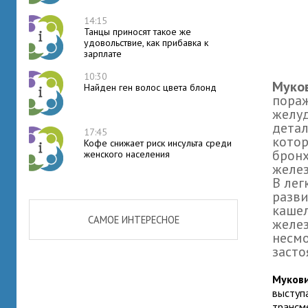
14:15
Танцы приносят такое же
удовольствие, как прибавка к
зарплате
10:30
Муко
Найден ген волос цвета блонд
пораж
желуд
детал
17:45
котор
Кофе снижает риск инсульта среди
бронх
женского населения
желез
В лег
разви
кашел
САМОЕ ИНТЕРЕСНОЕ
желез
несмо
засто
Мукови
выступ
трансм