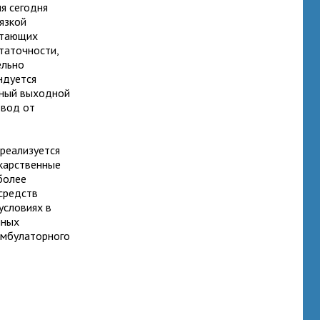
ия сегодня
язкой
остающих
таточности,
ельно
ндуется
ьный выходной
твод от
 реализуется
екарственные
более
средств
условиях в
нных
 амбулаторного