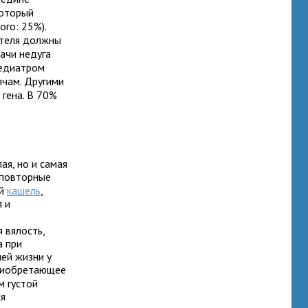
который
ого: 25%).
ителя должны
ачи недуга
педиатром
ячам. Другими
гена. В 70%
ая, но и самая
 повторные
ый
кашель
,
 и
 вялость,
а при
ей жизни у
приобретающее
 густой
ся