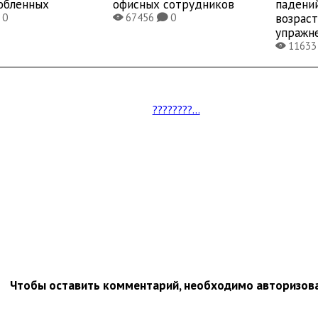
юбленных
офисных сотрудников
падени
возраст
0
67456
0
X
K
упражн
1163
X
????????...
Чтобы оставить комментарий, необходимо авторизов