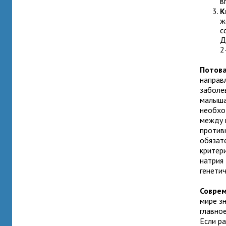
в
К
ж
с
Д
2
Потова
направ
заболе
малыша
необхо
между 
против
обязат
критер
натрия
генетич
Совре
мире з
главно
Если р