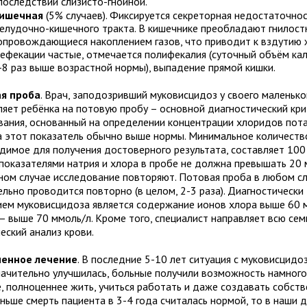
последствии слизисто-гнойной.
ишечная
(5% случаев). Фиксируется секреторная недостаточно
елудочно-кишечного тракта. В кишечнике преобладают гнилост
опровождающиеся накоплением газов, что приводит к вздутию 
ефекации частые, отмечается полифекалия (суточный объём кал
-8 раз выше возрастной нормы), выпадение прямой кишки.
я проба
. Врач, заподозривший муковисцидоз у своего маленько
ляет ребёнка на потовую пробу – основной диагностический кр
вания, основанный на определении концентрации хлоридов пота
 этот показатель обычно выше нормы. Минимальное количество
димое для получения достоверного результата, составляет 100 
показателями натрия и хлора в пробе не должна превышать 20 
ном случае исследование повторяют. Потовая проба в любом с
ельно проводится повторно (в целом, 2-3 раза). Диагностическ
ием муковисцидоза является содержание ионов хлора выше 60 
 – выше 70 ммоль/л. Кроме того, специалист направляет всю сем
еский анализ крови.
менное лечение
. В последние 5-10 лет ситуация с муковисцидо
начительно улучшилась, больные получили возможность намного
е, полноценнее жить, учиться работать и даже создавать собств
аньше смерть пациента в 3-4 года считалась нормой, то в наши 