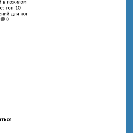
й в пожилом
е: топ-10
ений для ног
3
0
K
аться