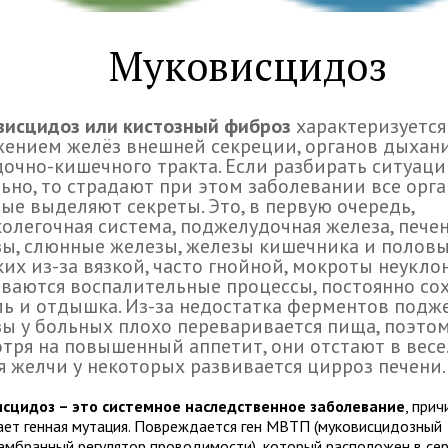
Муковисцидоз
висцидоз или кистозный фиброз
характеризуется
ением желёз внешней секреции, органов дыхани
очно-кишечного тракта. Если разбирать ситуац
ьно, то страдают при этом заболевании все орга
ые выделяют секреты. Это, в первую очередь,
олегочная система, поджелудочная железа, пече
ы, слюнные железы, железы кишечника и половы
ких из-за вязкой, часто гнойной, мокроты неукло
ваются воспалительные процессы, постоянно со
ь и отдышка. Из-за недостатка ферментов подж
ы у больных плохо переваривается пища, поэтом
тря на повышенный аппетит, они отстают в весе.
я желчи у некоторых развивается цирроз печени.
сцидоз – это системное наследственное заболевание
, при
ает генная мутация. Повреждается ген МВТП (муковисцидозный
ембранный регулятор проводимости), который расположен в се