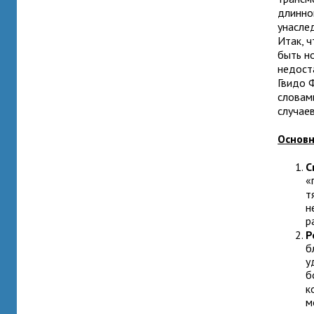
длинно
унаслед
Итак, 
быть н
недост
Гвидо 
словам
случае
Основ
С
«
т
н
р
Р
б
у
б
к
м