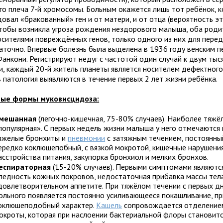
го плеча 7-й хромосомы. Больным окажется лишь тот ребёнок, 
овал «бракованный» ген и от матери, и от отца (вероятность эт
чтобы возникла угроза рождения нездорового малыша, оба род
осителями повреждённых генов, только одного из них для перед
аточно. Впервые болезнь была выделена в 1936 году венским 
Фанкони. Регистрируют недуг с частотой один случай к двум тыс
и, каждый 20-й житель планеты является носителем дефектного 
в патология выявляются в течение первых 2 лет жизни ребёнка.
ные формы муковисцидоза:
мешанная
(легочно-кишечная, 75-80% случаев). Наиболее тяжёл
популярная». С первых недель жизни малыша у него отмечаются
яжелые бронхиты и
пневмонии
с затяжным течением, постоянн
ередко коклюшепобный, с вязкой мокротой, кишечные нарушения
асстройства питания, закупорка бронхиол и мелких бронхов.
еспираторная
(15-20% случаев). Первыми симптомами являются
ледность кожных покровов, недостаточная прибавка массы тел
довлетворительном аппетите. При тяжёлом течении с первых дн
ольного появляется постоянно усиливающееся покашливание, 
оклюшеподобный характер.
Кашель
сопровождается отделением
окроты, которая при наслоении бактериальной флоры становит