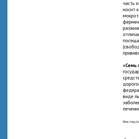
часть и
носит 
мокрот
фермен
разжиж
отлича
посещ
(свобо
привив
«Семь 
госуда
средст
дорого
федера
виде л
заболе
лечени
Фото: http:/