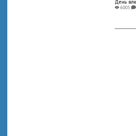
День вл
6003
X
K