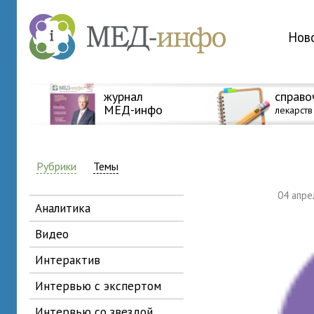
Нов
журнал
справо
МЕД-инфо
лекарств
Рубрики
Темы
04 апр
аналитика
видео
интерактив
интервью с экспертом
интервью со звездой