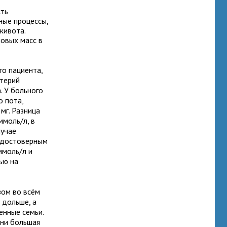
сть
ные процессы,
живота.
овых масс в
го пациента,
итерий
. У больного
 пота,
мг. Разница
ммоль/л, в
лучае
и достоверным
ммоль/л и
ью на
зом во всём
 дольше, а
енные семьи.
дни большая