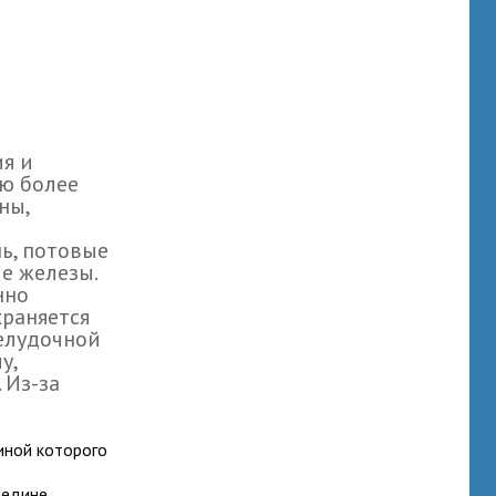
я и
ию более
ны,
нь, потовые
е железы.
нно
храняется
елудочной
у,
 Из-за
чиной которого
редине