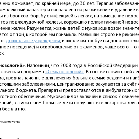
з них доживает, по крайней мере, до 30 лет. Терапия заболеван
комплексный характер и направлена на разжижение и удаление в
ы из бронхов, борьбу с инфекцией в легких, на замещение нед
тов поджелудочной железы, коррекцию поливитаминной недос
ение желчи. Разумеется, жизнь детей с муковисцидозом значит
ется от той, к которой мы привыкли. Малышам строго не рекоме
ать
дошкольные учреждения
, в школе им требуется дополнител
дное посещение) и освобождение от экзаменов, чаще всего – о
ок.
нозологий»
. Напомним, что 2008 года в Российской Федерации
рственная программа
«Семь нозологий»
. В соответствии с ней л
ва, предназначенные для лечения больных семью редкими и наи
стоящими заболеваниями, централизованно закупаются за счёт 
льного бюджета. Препараты предоставляются в амбулаторных 
ьготного обеспечения. Муковисцидоз включён в список 7 означе
ваний, в связи с чем больные дети получают все лекарства для
я бесплатно.
/www.ecocenter.by