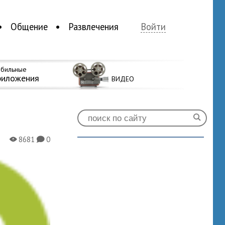
Общение
Развлечения
Войти
бильные
риложения
ВИДЕО
8681
0
X
K