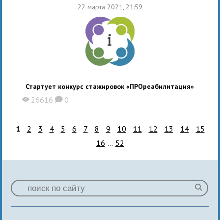
22 марта 2021, 21:59
Стартует конкурс cтажировок «ПРОреабилитация»
26616
0
X
K
1
2
3
4
5
6
7
8
9
10
11
12
13
14
15
16
...
52