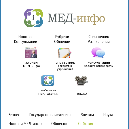
Новости
Рубрики
Справочник
Консультации
Общение
Развлечения
журнал
справочник
консультации
МЕД-инфо
лекарств и
задайте вопрос врачу
учреждений
мобильные
приложения
ВИДЕО
бизнес
государство и медицина
звезды
наука
новости МЕД-инфо
общество
события