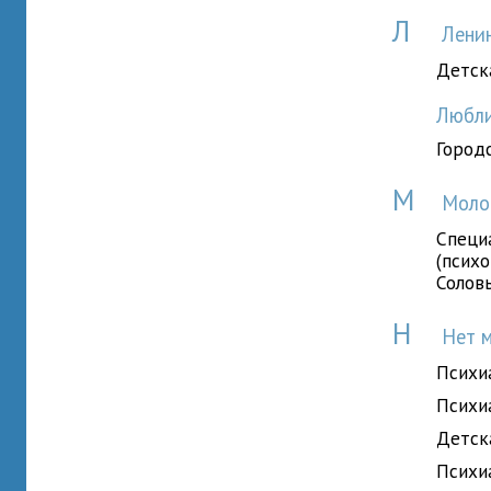
Л
Ленин
Детск
Любл
Город
М
Моло
Специ
(психо
Солов
Н
Нет м
Психи
Психи
Детск
Психи