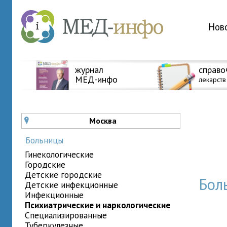
Нов
журнал
справо
МЕД-инфо
лекарств
Москва
u
Больницы
гинекологические
городские
детские городские
Бол
детские инфекционные
инфекционные
психиатрические и наркологические
специализированные
туберкулезные