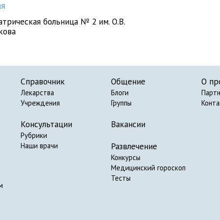
я
трическая больница № 2 им. О.В.
кова
Справочник
Общение
О пр
Лекарства
Блоги
Парт
Учреждения
Группы
Конт
Консультации
Вакансии
Рубрики
Развлечение
Наши врачи
Конкурсы
Медицинский гороскоп
Тесты
м