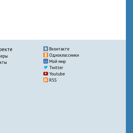
оекте
Вконтакте
Одноклассники
неры
Мой мир
акты
Twitter
Youtube
RSS