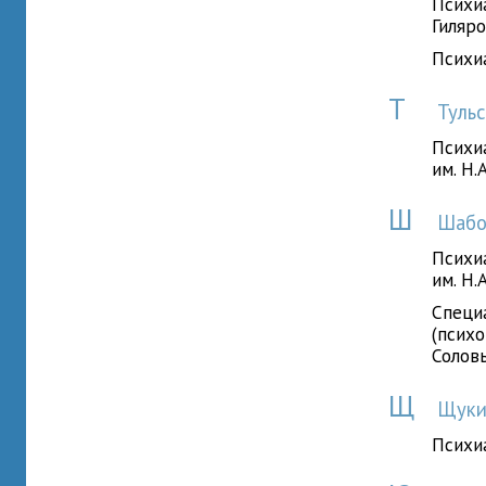
Психиа
Гиляр
Психи
Т
Тульс
Психи
им. Н.
Ш
Шабо
Психи
им. Н.
Специ
(психо
Солов
Щ
Щуки
Психи