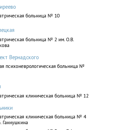
гиреево
атрическая больница № 10
лецкая
трическая больница № 2 им. О.В.
кова
пект Вернадского
ая психоневрологическая больница №
л
атрическая клиническая больница № 12
льники
атрическая клиническая больница № 4
Б. Ганнушкина