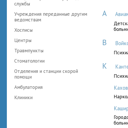
службы
А
Учреждения переданные другим
Авиа
ведомствам
Детск
больн
Хосписы
Центры
В
Войко
Травмпункты
Психи
Стоматологии
К
Канте
Отделения и станции скорой
Психи
помощи
Амбулатория
Кахо
Нарко
Клиники
Каши
Город
больн