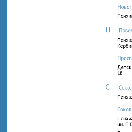
Ново
Психи
П
Паве
Психиа
Керби
Прос
Детск
18
С
Соко
Психи
Соко
Психи
им. П.