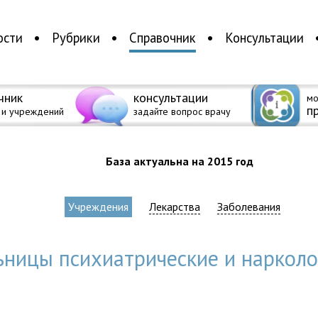
ости
Рубрики
Справочник
Консультации
чник
консультации
мо
п
 и учреждений
задайте вопрос врачу
База актуальна на 2015 год
Учреждения
Лекарства
Заболевания
ьницы психиатрические и нарколо