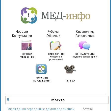
Новости
Рубрики
Справочник
Консультации
Общение
Развлечения
журнал
справочник
консультации
МЕД-инфо
лекарств и
задайте вопрос врачу
учреждений
мобильные
приложения
ВИДЕО
Москва
u
Учреждения переданные другим ведомствам
Аптеки