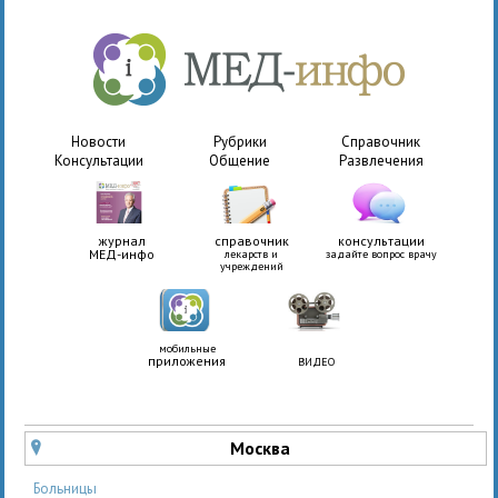
Новости
Рубрики
Справочник
Консультации
Общение
Развлечения
журнал
справочник
консультации
МЕД-инфо
лекарств и
задайте вопрос врачу
учреждений
мобильные
приложения
ВИДЕО
Москва
u
Больницы