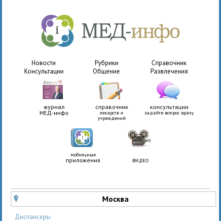
Новости
Рубрики
Справочник
Консультации
Общение
Развлечения
журнал
справочник
консультации
МЕД-инфо
лекарств и
задайте вопрос врачу
учреждений
мобильные
приложения
ВИДЕО
Москва
u
Диспансеры