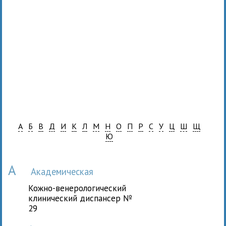
А
Б
В
Д
И
К
Л
М
Н
О
П
Р
С
У
Ц
Ш
Щ
Ю
А
Академическая
Кожно-венерологический
клинический диспансер №
29