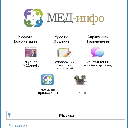
Новости
Рубрики
Справочник
Консультации
Общение
Развлечения
журнал
справочник
консультации
МЕД-инфо
лекарств и
задайте вопрос врачу
учреждений
мобильные
приложения
ВИДЕО
Москва
u
Диспансеры