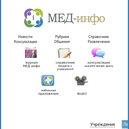
Новости
Рубрики
Справочник
Консультации
Общение
Развлечения
журнал
справочник
консультации
МЕД-инфо
лекарств и
задайте вопрос врачу
учреждений
мобильные
приложения
ВИДЕО
Учреждения
Ле