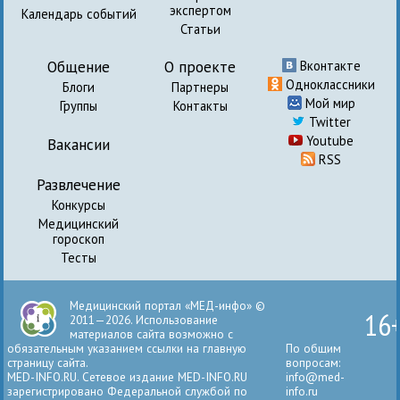
экспертом
Календарь событий
Статьи
Общение
О проекте
Вконтакте
Одноклассники
Блоги
Партнеры
Мой мир
Группы
Контакты
Twitter
Youtube
Вакансии
RSS
Развлечение
Конкурсы
Медицинский
гороскоп
Тесты
Медицинский портал «МЕД-инфо» ©
16
2011—2026. Использование
материалов сайта возможно с
обязательным указанием ссылки на главную
По общим
страницу сайта.
вопросам:
MED-INFO.RU. Сетевое издание MED-INFO.RU
info@med-
зарегистрировано Федеральной службой по
info.ru