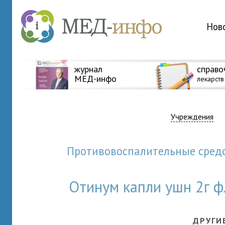
Нов
журнал
справо
МЕД-инфо
лекарств
Учреждения
Противовоспалительные сред
Отинум капли ушн 2г 
ДРУГИ