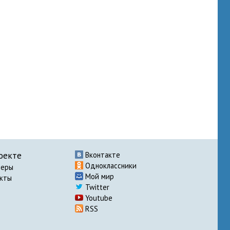
оекте
Вконтакте
Одноклассники
неры
Мой мир
акты
Twitter
Youtube
RSS