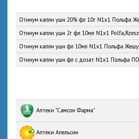
Отинум капли ушн 20% фл 10г N1x1 Польфа 
Отинум капли ушн 2г фл 10мл N1x1 Polfa,Rzes
Отинум капли ушн фл 10мл N1x1 Польфа Жеш
Отинум капли ушн фл с дозат N1x1 Польфа П
Аптеки "Самсон Фарма"
Аптеки Апельсин