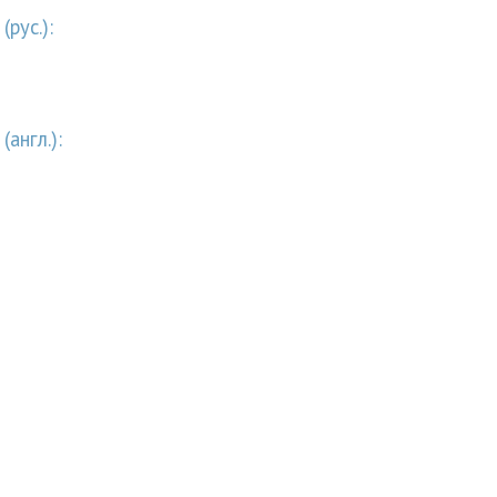
рус.):
англ.):