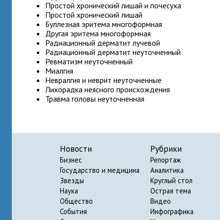
Простой хронический лишай и почесуха
Простой хронический лишай
Буллезная эритема многоформная
Другая эритема многоформная
Радиационный дерматит лучевой
Радиационный дерматит неуточненный
Ревматизм неуточненный
Миалгия
Невралгия и неврит неуточненные
Лихорадка неясного происхождения
Травма головы неуточненная
Новости
Рубрики
Бизнес
Репортаж
Государство и медицина
Аналитика
Звезды
Круглый стол
Наука
Острая тема
Общество
Видео
События
Инфографика