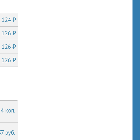
P
т 124
P
т 126
P
т 126
P
т 126
94 коп.
7 руб.