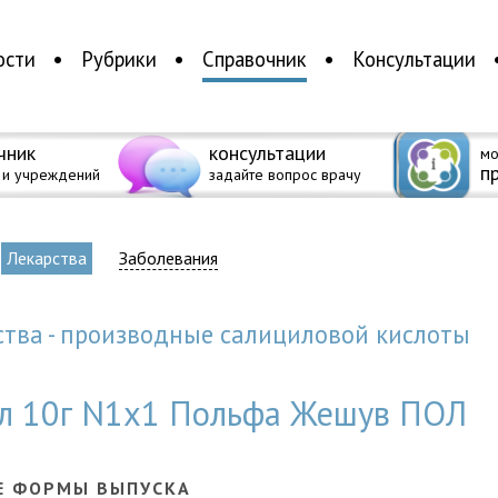
ости
Рубрики
Справочник
Консультации
чник
консультации
мо
п
 и учреждений
задайте вопрос врачу
Лекарства
Заболевания
ства - производные салициловой кислоты
фл 10г N1x1 Польфа Жешув ПОЛ
Е ФОРМЫ ВЫПУСКА