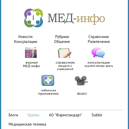
Новости
Рубрики
Справочник
Консультации
Общение
Развлечения
журнал
справочник
консультации
МЕД-инфо
лекарств и
задайте вопрос врачу
учреждений
мобильные
приложения
ВИДЕО
АО "Фармстандарт"
Subtle
блоги
группы
медицинская техника