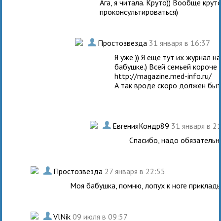
Ага, я читала. Круто)) Вообще кру
проконсультироваться)
.
Простозвезда
31 января в 16:37
Я уже )) Я еще тут их журнал н
бабушке.) Всей семьей короче
http://magazine.med-info.ru/
А так вроде скоро должен быт
.
ЕвгенияКондр89
31 января в 2
Спасибо, надо обязательн
.
Простозвезда
27 января в 22:55
Моя бабушка, помню, лопух к ноге приклады
.
VlNik
09 июля в 09:57